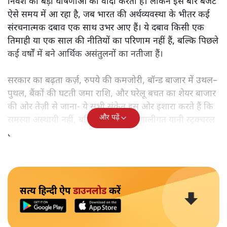
निवेश की बड़ी घोषणाओं का वादा करती है। लेकिन इस बार बजट
ऐसे समय में आ रहा है, जब भारत की अर्थव्यवस्था के भीतर कई
संरचनात्मक दबाव एक साथ उभर आए हैं। ये दबाव किसी एक
तिमाही या एक साल की नीतियों का परिणाम नहीं हैं, बल्कि पिछले
कई वर्षों में बने आर्थिक असंतुलनों का नतीजा हैं।
सरकार का बढ़ता कर्ज़, रुपये की कमजोरी, बॉन्ड बाजार में उथल–
पुथल, बैंकों की घटती जमा राशि, और घरेलू बचत का शेयर बाजार
की ओर तेज़ी से जाना- ये सभी संकेत इस ओर इशारा करते हैं कि
और पढ़ें
समस्या अस्थायी नहीं, बल्कि गहरी और प्रणालीगत यानी स्ट्रक्चरल
है।
सत्य हिन्दी ऐप
डाउनलोड
करें