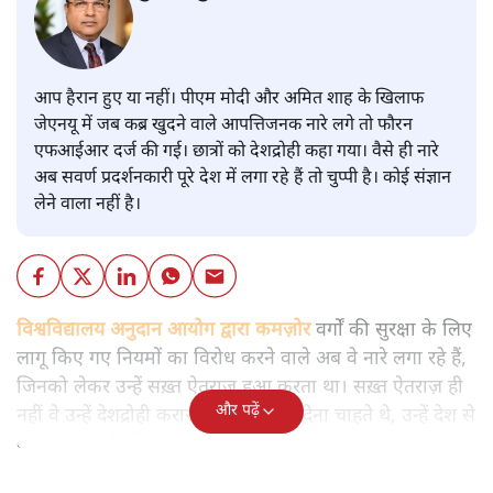
आप हैरान हुए या नहीं। पीएम मोदी और अमित शाह के खिलाफ
जेएनयू में जब कब्र खुदने वाले आपत्तिजनक नारे लगे तो फौरन
एफआईआर दर्ज की गई। छात्रों को देशद्रोही कहा गया। वैसे ही नारे
अब सवर्ण प्रदर्शनकारी पूरे देश में लगा रहे हैं तो चुप्पी है। कोई संज्ञान
लेने वाला नहीं है।
विश्वविद्यालय अनुदान आयोग द्वारा कमज़ोर
वर्गों की सुरक्षा के लिए
लागू किए गए नियमों का विरोध करने वाले अब वे नारे लगा रहे हैं,
जिनको लेकर उन्हें सख़्त ऐतराज़ हुआ करता था। सख़्त ऐतराज़ ही
और पढ़ें
नहीं वे उन्हें देशद्रोही करार देकर जेल भेज देना चाहते थे, उन्हें देश से
बाहर चले जाने को कह रहे थे।