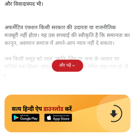
और विवादास्पद भी।
अफर्मेटिव एक्शन किसी सरकार की उदारता या राजनीतिक
मजबूरी नहीं होता। यह उस सच्चाई की स्वीकृति है कि समानता का
कानून, असमान समाज में अपने-आप न्याय नहीं दे सकता।
जब किसी समूह को नस्ल, जाति, लिंग या जन्म के आधार पर
और पढ़ें
सदियों तक शिक्षा, संसाधनों और सम्मान से वंचित रखा गया हो तो
केवल ‘सब बराबर हैं’ कह देने से स्थिति नहीं बदलती।
सत्य हिन्दी ऐप
डाउनलोड
करें