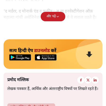
'द मर्डरर, द मोनार्क एंड द फ़कीर : अ न्यू इनवेस्टीगेशन ऑफ़
और पढ़ें
महात्मा गांधी असेशिनेशन' नामक किताब से ये सवाल उठते हैं।
सत्य हिन्दी ऐप
डाउनलोड
करें
प्रमोद मल्लिक
लेखक पत्रकार हैं, आर्थिक और अंतरराष्ट्रीय विषयों पर लिखते रहते हैं।