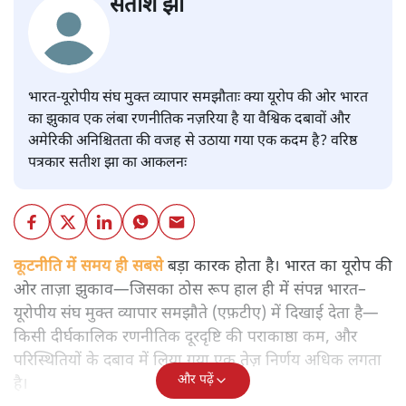
सतीश झा
भारत-यूरोपीय संघ मुक्त व्यापार समझौताः क्या यूरोप की ओर भारत
का झुकाव एक लंबा रणनीतिक नज़रिया है या वैश्विक दबावों और
अमेरिकी अनिश्चितता की वजह से उठाया गया एक कदम है? वरिष्ठ
पत्रकार सतीश झा का आकलनः
कूटनीति में समय ही सबसे
बड़ा कारक होता है। भारत का यूरोप की
ओर ताज़ा झुकाव—जिसका ठोस रूप हाल ही में संपन्न भारत–
यूरोपीय संघ मुक्त व्यापार समझौते (एफ़टीए) में दिखाई देता है—
किसी दीर्घकालिक रणनीतिक दूरदृष्टि की पराकाष्ठा कम, और
परिस्थितियों के दबाव में लिया गया एक तेज़ निर्णय अधिक लगता
और पढ़ें
है।