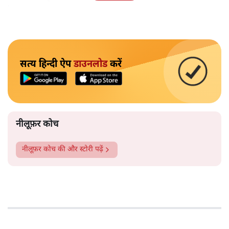
पहचान रहा है?
सत्य हिन्दी ऐप
डाउनलोड
करें
नीलूफ़र कोच
नीलूफ़र कोच
की और स्टोरी पढ़ें