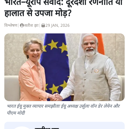
भारत–यूरोप संवाद: दूरदर्शी रणनीति या
हालात से उपजा मोड़?
विश्लेषण
|
सतीश झा
|
29 JAN, 2026
भारत ईयू मुक्त व्यापार समझौताः ईयू अध्यक्ष उर्सुला वॉन डेर लेयेन और
पीएम मोदी