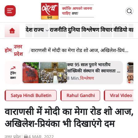
देश
राज्य
राजनीति
दुनिया
विश्लेषण
विचार
वीडियो
वक़्त
उत्तर
होम
/
/
वाराणसी में मोदी का मेगा रोड शो आज, अखिलेश-प्रियंका
प्रदेश
भी दिखाएंगे दम
दास्तान-
क्या 95 साल पुराने भारतीय
े 5 नहीं,
सांख्यिकी संस्थान की स्वायत्तता पर
ट्रेंडिंग
भी अब मंडरा रहा ख़तरा?
8 Min
.
विश्लेषण
ख़बर
Satya Hindi Bulletin
Rahul Gandhi
Viral Video
वाराणसी में मोदी का मेगा रोड शो आज,
अखिलेश-प्रियंका भी दिखाएंगे दम
उत्तर प्रदेश
|
4 MAR, 2022