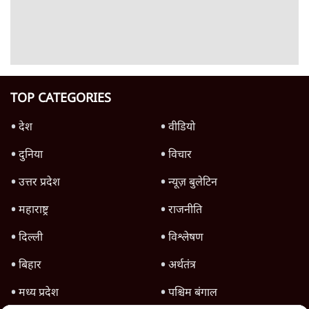
Advertisement
गवर्नर आनंदीबेन पटेल की सलाह- 'पहले खाना
बनाना सीखें, एक्सपर्ट मां बनें', सोशल मीडिया उबला
6 Min
•
उत्तर प्रदेश
Advertisement
1345566
TOP CATEGORIES
देश
वीडियो