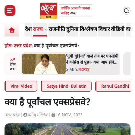
देश
राज्य
राजनीति
दुनिया
विश्लेषण
विचार
वीडियो
वक़्त
होम
/
उत्तर प्रदेश
/
क्या है पूर्वांचल एक्सप्रेसवे?
ज पर एनसीपी
संसदीय समिति-मेटा की बैठकः
 आप इंदिरा
मार्क ज़करबर्ग ने भारत सरकार से
ट्रेंडिंग
नते हैं?
माफी मांगी
5 Min
.
देश
ख़बर
Viral Video
Satya Hindi Bulletin
Rahul Gandhi
क्या है पूर्वांचल एक्सप्रेसवे?
उत्तर प्रदेश
|
प्रमोद मल्लिक
|
16 NOV, 2021