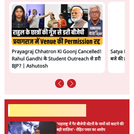
ताजा वीडियो
Prayagraj Chhatron Ki Goonj Cancelled!
Satya Hindi
Rahul Gandhi के Student Outreach से डरी
बजे की ख़बरें
BJP? | Ashutosh
सर्वाधिक पढ़ी गयी खबरें