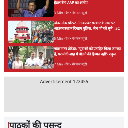
मेटा के सरेंडर के बाद भारत में केजरीवाल का इंस्टा
हैंडल बैनः AAP का आरोप
3 Min
•
देश
•
नेशनल ब्यूरो
जंतर-मंतर प्रोटेस्ट- 'ताकतवर सरकार के नाम पर
आक्रामकता न दिखाए पुलिस, जेन जी को सुने': SC
5 Min
•
देश
•
नेशनल ब्यूरो
जंतर मंतर प्रोटेस्ट: 'युवाओं को प्रताड़ित किया जा रहा
है, पर मोदी-शाह में बोलने की हिम्मत नहीं'- राहुल
7 Min
•
देश
•
नेशनल ब्यूरो
Advertisement
122455