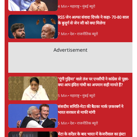
'महाराष्ट्र में गैर बीजेपी वोटरों के नामों को काटने की
बड़ी साज़िश'- रोहित पवार का आरोप
4 Min
•
महाराष्ट्र
•
मुंबई ब्यूरो
RSS जेन अल्फा संवादः दिपके ने कहा- 70-80 साल
के बुजुर्ग से जेन जी को क्या मिलेगा
7 Min
•
देश
•
राजनीतिक ब्यूरो
Advertisement
'गूंगी गुड़िया' वाले तंज पर एनसीपी ने कांग्रेस से पूछा-
क्या आप इंदिरा गांधी का अपमान सही मानते हैं?
5 Min
•
महाराष्ट्र
•
मुंबई ब्यूरो
संसदीय समिति-मेटा की बैठकः मार्क ज़करबर्ग ने
भारत सरकार से माफी मांगी
5 Min
•
देश
•
राजनीतिक ब्यूरो