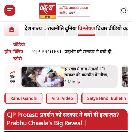
देश
राज्य
राजनीति
दुनिया
विश्लेषण
विचार
वीडियो
वक़्त
वीडियो
होम
/
क्लिप
/
CJP PROTEST: प्रदर्शन को सरकार ने क्यों दी
स्टोरी
इजाज़त? PRABHU CHAWLA’S BIG REVEAL |
ं और
राहुल गांधी के जेन ज़ी इवेंट 'छात्रों
तीजा,
की गूंज' को शर्तों के साथ मंज़ूरी
ट्रेंडिंग
देना पड़ा
5 Min
.
देश
ख़बर
Rahul Gandhi
Viral Video
Satya Hindi Bulletin
CJP Protest: प्रदर्शन को सरकार ने क्यों दी इजाज़त?
Prabhu Chawla’s Big Reveal |