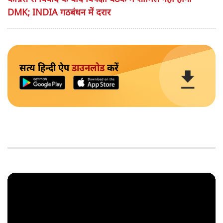
DMK; INDIA गठबंधन में दरार
सत्य हिन्दी ऐप
डाउनलोड
करें