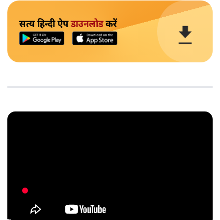
सत्य हिन्दी ऐप
डाउनलोड
करें