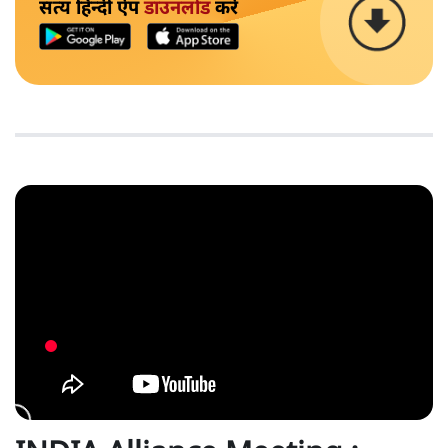
सत्य हिन्दी ऐप
डाउनलोड
करें