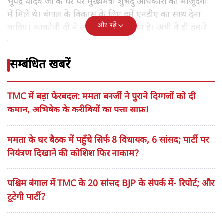
भूपेंद्र यादव जी के घर पर मुख्यमंत्री शुभेंदु अधिकारी की मौजूदगी
में मिले थे। बंगाल के विकास के लिए हमें एनडीए का साथ देना
और पढ़ें
चाहिए। काकोली दी ने स्पीकर को पत्र सौंपा है। अभी वे ही हमारे
ब्लॉक की नेता हैं।'
सम्बंधित खबरें
TMC में बड़ा फेरबदल: ममता बनर्जी ने पुराने दिग्गजों को दी
कमान, अभिषेक के करीबियों का पत्ता साफ़!
ममता के घर बैठक में पहुँचे सिर्फ 8 विधायक, 6 सांसद; पार्टी पर
नियंत्रण दिखाने की कोशिश फिर नाकाम?
पश्चिम बंगाल में TMC के 20 सांसद BJP के संपर्क में- रिपोर्ट; और
टूटेगी पार्टी?