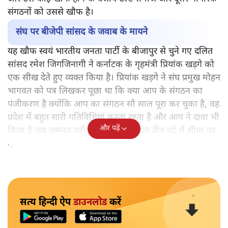
संगठनों को उससे खौफ है।
संघ पर बीजेपी सांसद के जवाब के मायने
यह खौफ स्वयं भारतीय जनता पार्टी के बीजापुर से चुने गए दलित
सांसद रमेश जिगजिनागी ने कर्नाटक के गृहमंत्री प्रियांक खड़गे को
एक सीख देते हुए व्यक्त किया है। प्रियांक खड़गे ने संघ प्रमुख मोहन
भागवत को पत्र लिखकर पूछा था कि क्या आप के संगठन का
पंजीकरण है क्योंकि आप का संगठन सौ साल पूरा कर चुका है, वह
प्रदेश में बहुत सारी गतिविधियां करता रहता है और आप ने दावा भी
और पढ़ें
किया है जब ज़रूरत पड़ी तो आप का संगठन तीन घंटे में सीमा पर
देश की रक्षा के लिए तैनाती कर सकता है।
सत्य हिन्दी ऐप
डाउनलोड
करें