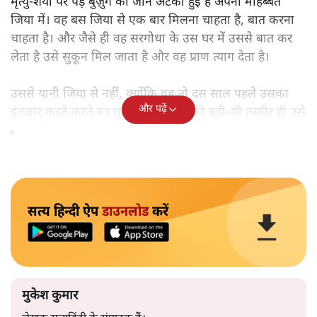
मृत्यु-शैया पर पड़े बुज़ुर्ग की जान अटकी हुई है अपनी मोहब्बत
जिया में। वह बस जिया से एक बार मिलना चाहता है, बात करना
चाहता है। और जैसे ही वह सरगोधा के उस घर में उससे बात कर
लेता है उसे सुकून मिल जाता है और वह प्राण त्याग देता है।
उससे यानी जिया से नहीं, क्योंकि वह तो दस साल पहले उसका
और पढ़ें
इंतज़ार करते-करते मर चुकी है। मगर उसकी बड़ी-सी तस्वीर ही उसे
अपनी जिया लगी, ज़िंदा जिया, वही 17-18 साल वाली जिया।
सत्य हिन्दी ऐप
डाउनलोड
करें
मुकेश कुमार