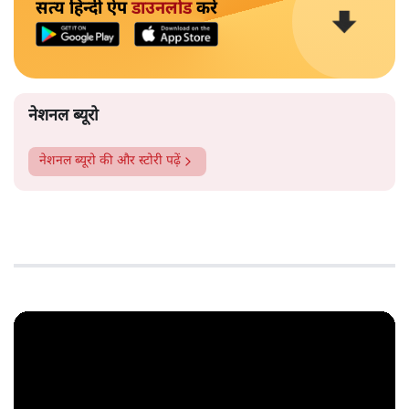
सत्य हिन्दी ऐप
डाउनलोड
करें
नेशनल ब्यूरो
नेशनल ब्यूरो
की और स्टोरी पढ़ें