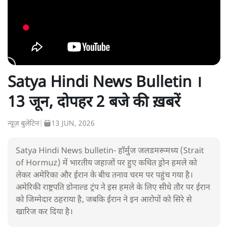
Satya Hindi News Bulletin ।
13 जून, दोपहर 2 बजे की ख़बरें
न्यूज़ बुलेटिन
|
13 JUN, 2026
Satya Hindi News bulletin- हॉर्मुज जलडमरूमध्य (Strait
of Hormuz) में भारतीय जहाजों पर हुए कथित ड्रोन हमले को
लेकर अमेरिका और ईरान के बीच तनाव चरम पर पहुंच गया है।
अमेरिकी राष्ट्रपति डोनाल्ड ट्रंप ने इस हमले के लिए सीधे तौर पर ईरान
को जिम्मेदार ठहराया है, जबकि ईरान ने इन आरोपों को सिरे से
खारिज कर दिया है।