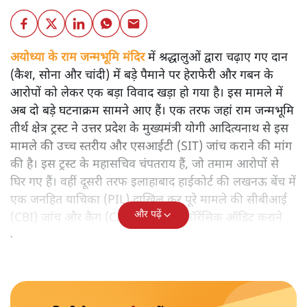
अयोध्या के राम जन्मभूमि मंदिर
में श्रद्धालुओं द्वारा चढ़ाए गए दान
(कैश, सोना और चांदी) में बड़े पैमाने पर हेराफेरी और गबन के
आरोपों को लेकर एक बड़ा विवाद खड़ा हो गया है। इस मामले में
अब दो बड़े घटनाक्रम सामने आए हैं। एक तरफ जहां राम जन्मभूमि
तीर्थ क्षेत्र ट्रस्ट ने उत्तर प्रदेश के मुख्यमंत्री योगी आदित्यनाथ से इस
मामले की उच्च स्तरीय और एसआईटी (SIT) जांच कराने की मांग
की है। इस ट्रस्ट के महासचिव चंपतराय हैं, जो तमाम आरोपों से
घिर गए हैं। वहीं दूसरी तरफ इलाहाबाद हाईकोर्ट की लखनऊ बेंच में
एक जनहित याचिका (PIL) दाखिल कर पूरे मामले की सीबीआई
और पढ़ें
(CBI) जांच और कैग (CAG) से स्पेशल फॉरेंसिक ऑडिट कराने
की गुहार लगाई गई है।