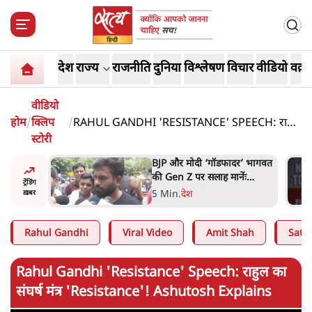
देश
राज्य
राजनीति
दुनिया
विश्लेषण
विचार
वीडियो
वक़्त
वीडियो
होम
/
क्लिप
/
RAHUL GANDHI 'RESISTANCE' SPEECH: राहुल
स्टोरी
का संघर्ष मंत्र 'RESISTANCE'! ASHUTOSH
EXPLAINS
 की
BJP और मोदी ‘गॉडफादर’ भागवत
घोषणा-
की Gen Z पर सलाह मानेंः
ट्रेंडिंग
अभिजीत दिपके
5 Min
.
देश
ख़बर
Rahul Gandhi
Viral Video
Amit Shah
Satya
Rahul Gandhi 'Resistance' Speech: राहुल का
संघर्ष मंत्र 'Resistance'! Ashutosh Explains