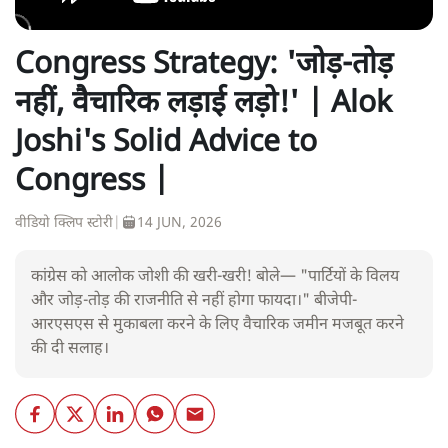
Congress Strategy: 'जोड़-तोड़
नहीं, वैचारिक लड़ाई लड़ो!' | Alok
Joshi's Solid Advice to
Congress |
वीडियो क्लिप स्टोरी
|
14 JUN, 2026
कांग्रेस को आलोक जोशी की खरी-खरी! बोले— "पार्टियों के विलय
और जोड़-तोड़ की राजनीति से नहीं होगा फायदा।" बीजेपी-
आरएसएस से मुकाबला करने के लिए वैचारिक जमीन मजबूत करने
की दी सलाह।