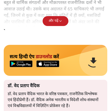
बहुत से धार्मिक संगठनों और मौक़ापरस्त राजनीतिक दलों ने भी
आवाज़ उठाई थी। उसके बाद अदालत में 65 याचिकाएं भी लगाई
गईं, जिनमें से कुछ में कहा गया कि मंदिरों में ही क्यों, मसजिदों
और पढ़ें
और पारसियों की अगियारी में भी महिलाओं को अंदर जाने की
इजाजत मिलनी चाहिए।
सत्य हिन्दी ऐप
डाउनलोड
करें
डॉ. वेद प्रताप वैदिक
डॉ. वेद प्रताप वैदिक भारत के वरिष्ठ पत्रकार, राजनैतिक विश्लेषक
एवं हिंदीप्रेमी हैं। डॉ. वैदिक अनेक भारतीय व विदेशी शोध-संस्थानों
एवं विश्वविद्यालयों में विज़िटिंग प्रोफ़ेसर रहे हैं।