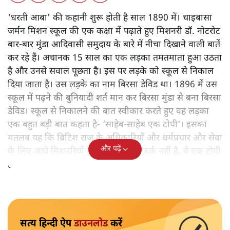
'धरती आबा' की कहानी शुरू होती है साल 1890 में। चाइबासा
जर्मन मिशन स्कूल की एक कक्षा में पढ़ाते हुए मिशनरी डॉ. नोटरोट
बार-बार मुंडा आदिवासी समुदाय के बारे में नीचा दिखाने वाली बातें
कर रहे हैं। अचानक 15 साल का एक लड़का तमतमाता हुआ उठता
है और उनसे सवाल पूछता है। इस पर लड़के को स्कूल से निकाल
दिया जाता है। उस लड़के का नाम बिरसा डेविड था। 1896 में उस
स्कूल में पढ़ने की बुनियादी शर्त मान कर बिरसा मुंडा से बना बिरसा
डेविड। स्कूल से निकालने की बात स्वीकार करते हुए वह लड़का
एक बहुत बड़ी बात कहता है- ‘साहेब-साहेब एक टोपी’। इसका
मतलब यह कि ब्रिटिश राज के अधिकारियों और धर्मप्रचार और सेवा
और पढ़ें
के लिए आये मिशनरियों में दरअसल कोई फ़र्क़ नहीं है, वे एक टोपी
ही हैं। यह बिरसा के भगवान बनने की शुरुआत थी।
सत्य हिन्दी ऐप
डाउनलोड
करें