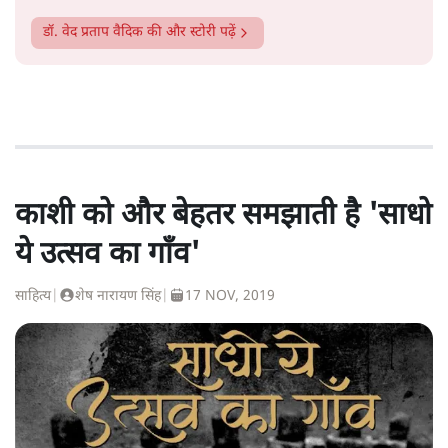
डॉ. वेद प्रताप वैदिक
की और स्टोरी पढ़ें
काशी को और बेहतर समझाती है 'साधो
ये उत्सव का गाँव'
साहित्य
|
शेष नारायण सिंह
|
17 NOV, 2019