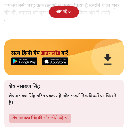
लगभग उसी तरह कुछ ठलुओं ने कुबूल किया है उन्होंने यात्रा शुरू
और पढ़ें
की थी, बनारस को पूरा खोजने के लिए लेकिन अंत में अपने
आपको ही समझकर संतुष्ट हो गए।
सत्य हिन्दी ऐप
डाउनलोड
करें
शेष नारायण सिंह
शेषनारायण सिंह वरिष्ठ पत्रकार हैं और राजनीतिक विषयों पर लिखते
हैं।
शेष नारायण सिंह
की और स्टोरी पढ़ें