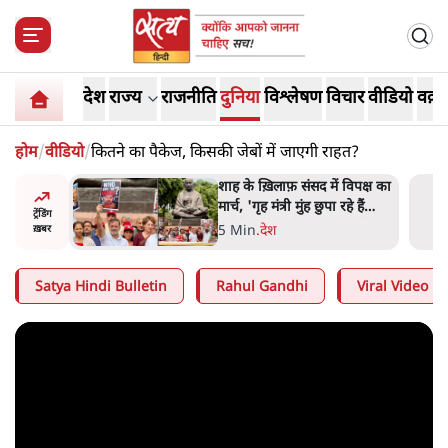
देश
राज्य
राजनीति
दुनिया
विश्लेषण
विचार
वीडियो
वक़्त
होम
/
वीडियो
/
कितने का पैकेज, किसकी जेबों में जाएगी राहत?
रतीय
शाह के ख़िलाफ़ संसद में विपक्ष का
वायत्तता पर
मार्च, 'गृह मंत्री मुंह छुपा रहे हैं
ट्रेंडिंग
ा?
क्योंकि वो छात्रों के गुनहगार हैं'
5 Min
.
देश
ख़बर
Satya Hindi Bulletin
Rahul Gandhi
Viral Video