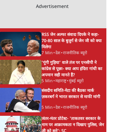
Advertisement
RSS जेन अल्फा संवादः दिपके ने कहा-
70-80 साल के बुजुर्ग से जेन जी को क्या
मिलेगा
7 Min
•
देश
•
राजनीतिक ब्यूरो
'गूंगी गुड़िया' वाले तंज पर एनसीपी ने
कांग्रेस से पूछा- क्या आप इंदिरा गांधी का
अपमान सही मानते हैं?
5 Min
•
महाराष्ट्र
•
मुंबई ब्यूरो
संसदीय समिति-मेटा की बैठकः मार्क
ज़करबर्ग ने भारत सरकार से माफी मांगी
5 Min
•
देश
•
राजनीतिक ब्यूरो
जंतर-मंतर प्रोटेस्ट- 'ताकतवर सरकार के
नाम पर आक्रामकता न दिखाए पुलिस, जेन
जी को सुने': SC