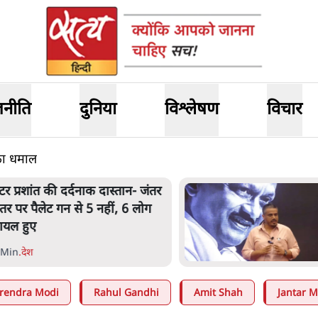
जनीति
दुनिया
विश्लेषण
विचार
का धमाल
हाराष्ट्र में गैर बीजेपी वोटरों के नामों
ो काटने की बड़ी साज़िश'- रोहित
वार का आरोप
 Min
.
महाराष्ट्र
rendra Modi
Rahul Gandhi
Amit Shah
Jantar M