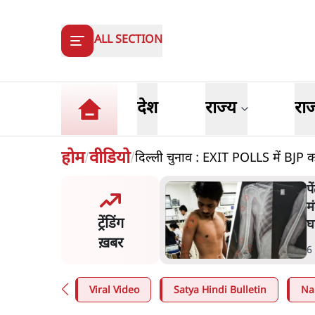
ALL SECTION
देश
राज्य
रा
होम
वीडियो
दिल्ली चुनाव : EXIT POLLS में BJP 
/
/
 प्रशांत की दर्दनाक दास्तान- जंतर
'म
पर पैलेट गन से 5 नहीं, 6 लोग
क
ट्रेंडिंग
 हुए
प
ख़बर
n
.
देश
4
Viral Video
Satya Hindi Bulletin
Na