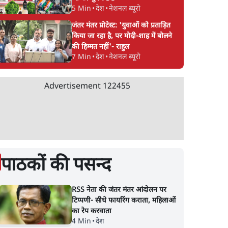
5 Min
•
देश
•
नेशनल ब्यूरो
जंतर मंतर प्रोटेस्ट: 'युवाओं को प्रताड़ित
किया जा रहा है, पर मोदी-शाह में बोलने
की हिम्मत नहीं'- राहुल
7 Min
•
देश
•
नेशनल ब्यूरो
Advertisement
122455
पाठकों की पसन्द
RSS नेता की जंतर मंतर आंदोलन पर
टिप्पणी- सीधे फायरिंग कराता, महिलाओं
का रेप करवाता
4 Min
•
देश