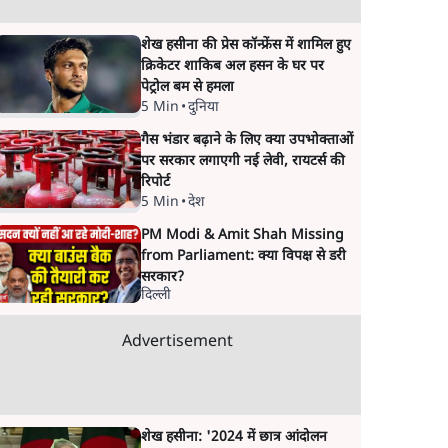
शेख हसीना की प्रेस कॉन्फ्रेंस में शामिल हुए
क्रिकेटर शाकिब अल हसन के घर पर
पेट्रोल बम से हमला
5 Min
•
दुनिया
गैस भंडार बढ़ाने के लिए क्या उपभोक्ताओं
पर सरकार लगाएगी नई लेवी, रायटर्स की
रिपोर्ट
5 Min
•
देश
PM Modi & Amit Shah Missing
from Parliament: क्या विपक्ष से डरी
सरकार?
दिल्ली
Advertisement
शेख हसीना: '2024 में छात्र आंदोलन