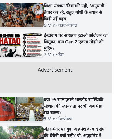
शिक्षा संस्थान ‘विद्यार्थी’ नहीं, ‘अनुयायी’
तैयार कर रहे, राहुल गांधी के बयान से
छिड़ी नई बहस
6 Min
•
वक़्त-बेवक़्त
इंस्टाग्राम पर आरक्षण हटाओ आंदोलन का
शिगूफा, क्या Gen Z एकता तोड़ने की
मुहिम?
7 Min
•
देश
Advertisement
s
जनता का 2.32 करोड़
शेख हसीना की प्रेस कॉन्फ्
सुबह 9
रोज़ाना खर्चः योगी सरकार ने
में शामिल हुए क्रिकेटर
विज्ञापनों पर उड़ाने में मोदी
शाकिब अल हसन के घर
क्या 95 साल पुराने भारतीय सांख्यिकी
3.0 को भी पीछे छोड़ा
पेट्रोल बम से हमला
संस्थान की स्वायत्तता पर भी अब मंडरा
रहा ख़तरा?
8 Min
•
विश्लेषण
जंतर-मंतर पर युवा आक्रोश के बाद संघ
की बेचैनी क्यों बढ़ी? प्रो. अपूर्वानंद ने