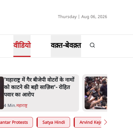
Thursday | Aug 06, 2026
वीडियो
वक़्त-बेवक़्त
E20 विवादः आप के पीएम आवास
मार्च को रोका, धरने पर बैठे
केजरीवाल-सिसोदिया
5 Min
.
देश
antar Protests
Satya Hindi
Arvind Kejriwal
Moh