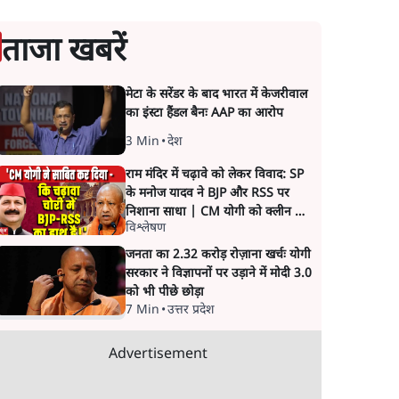
ताजा खबरें
मेटा के सरेंडर के बाद भारत में केजरीवाल
का इंस्टा हैंडल बैनः AAP का आरोप
3 Min
•
देश
राम मंदिर में चढ़ावे को लेकर विवाद: SP
के मनोज यादव ने BJP और RSS पर
निशाना साधा | CM योगी को क्लीन चिट
विश्लेषण
मिली
जनता का 2.32 करोड़ रोज़ाना खर्चः योगी
सरकार ने विज्ञापनों पर उड़ाने में मोदी 3.0
को भी पीछे छोड़ा
7 Min
•
उत्तर प्रदेश
Advertisement