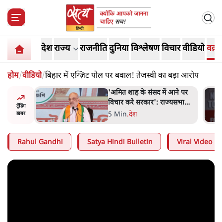
देश
राज्य
राजनीति
दुनिया
विश्लेषण
विचार
वीडियो
वक़्त
होम
/
वीडियो
/
बिहार में एग्ज़िट पोल पर बवाल! तेजस्वी का बड़ा आरोप
ें आने पर
मेटा के सरेंडर के बाद भारत में
राज्यसभा
केजरीवाल का इंस्टा हैंडल बैनः
ट्रेंडिंग
ा
AAP का आरोप
3 Min
.
देश
ख़बर
Rahul Gandhi
Satya Hindi Bulletin
Viral Video