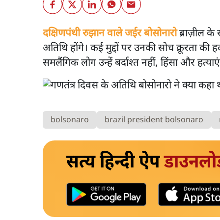
दक्षिणपंथी रुझान वाले जईर बोसोनारो
ब्राज़ील के 
अतिथि होंगे। कई मुद्दों पर उनकी सोच क्रूरता की
समलैंगिक लोग उन्हें बर्दाश्त नहीं, हिंसा और हत्याए
bolsonaro
brazil president bolsonaro
सत्य हिन्दी ऐप
डाउनलो