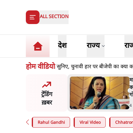
ALL SECTION
देश
राज्य
रा
होम
वीडियो
सुनिए, चुनावी हार पर बीजेपी का क्या 
/
/
 ज़करबर्ग का माफीनामाः ये बहुत
म
की बात है
क
ट्रेंडिंग
ग
ख़बर
n
.
विश्लेषण
4
Rahul Gandhi
Viral Video
Chhatron