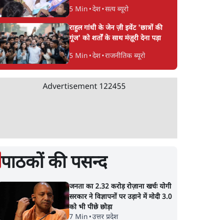
5 Min
•
देश
•
सत्य ब्यूरो
राहुल गांधी के जेन ज़ी इवेंट 'छात्रों की
गूंज' को शर्तों के साथ मंज़ूरी देना पड़ा
5 Min
•
देश
•
राजनीतिक ब्यूरो
Advertisement
122455
पाठकों की पसन्द
जनता का 2.32 करोड़ रोज़ाना खर्चः योगी
सरकार ने विज्ञापनों पर उड़ाने में मोदी 3.0
को भी पीछे छोड़ा
7 Min
•
उत्तर प्रदेश