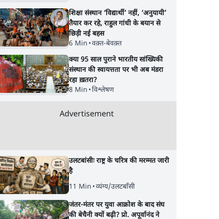
शिक्षा संस्थान ‘विद्यार्थी’ नहीं, ‘अनुयायी’
तैयार कर रहे, राहुल गांधी के बयान से
छिड़ी नई बहस
6 Min
•
वक़्त-बेवक़्त
क्या 95 साल पुराने भारतीय सांख्यिकी
संस्थान की स्वायत्तता पर भी अब मंडरा
रहा ख़तरा?
8 Min
•
विश्लेषण
Advertisement
उलटबांसीः राष्ट्र के चरित्र की मरम्मत जारी
है
11 Min
•
व्यंग्य/उलटबाँसी
जंतर-मंतर पर युवा आक्रोश के बाद संघ
की बेचैनी क्यों बढ़ी? प्रो. अपूर्वानंद ने