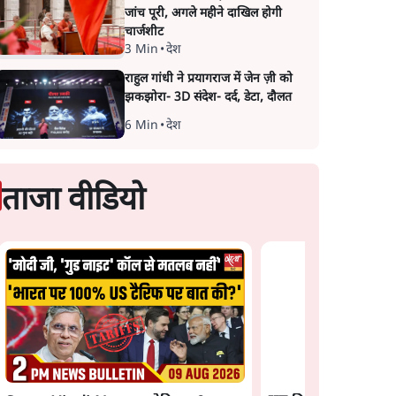
जांच पूरी, अगले महीने दाखिल होगी
चार्जशीट
3 Min
•
देश
राहुल गांधी ने प्रयागराज में जेन ज़ी को
झकझोरा- 3D संदेश- दर्द, डेटा, दौलत
6 Min
•
देश
ताजा वीडियो