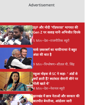
Advertisement
BJP और मोदी ‘गॉडफादर’ भागवत की
Gen Z पर सलाह मानेंः अभिजीत दिपके
5 Min
•
देश
•
राजनीतिक ब्यूरो
मार्क ज़करबर्ग का माफीनामाः ये बहुत
अंदर की बात है
9 Min
•
विश्लेषण
•
शीतल पी. सिंह
महुआ मोइत्रा से SC ने कहा- ' अंडों से
क्यों डरती हैं? स्वतंत्रता सेनानी सीने पर
गोली खाते थे'
4 Min
•
देश
•
नेशनल ब्यूरो
झारखंड में छात्र नेताओं और सरकार की
बातचीत बेनतीजा, आंदोलन जारी