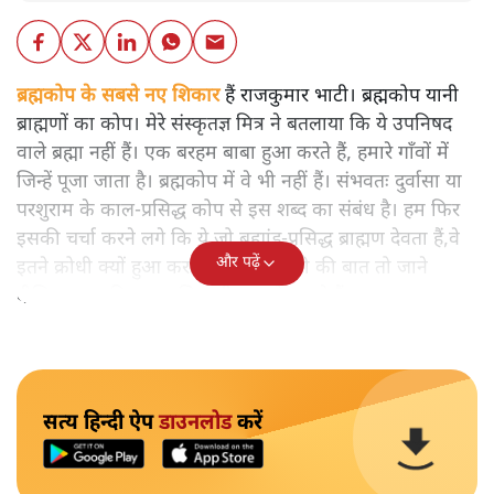
ब्रह्मकोप के सबसे नए शिकार
हैं राजकुमार भाटी। ब्रह्मकोप यानी
ब्राह्मणों का कोप। मेरे संस्कृतज्ञ मित्र ने बतलाया कि ये उपनिषद
वाले ब्रह्मा नहीं हैं। एक बरहम बाबा हुआ करते हैं, हमारे गाँवों में
जिन्हें पूजा जाता है। ब्रह्मकोप में वे भी नहीं हैं। संभवतः दुर्वासा या
परशुराम के काल-प्रसिद्ध कोप से इस शब्द का संबंध है। हम फिर
इसकी चर्चा करने लगे कि ये जो ब्रह्मांड-प्रसिद्ध ब्राह्मण देवता हैं,वे
और पढ़ें
इतने क्रोधी क्यों हुआ करते हैं। गौतम, शृंगी की बात तो जाने
दीजिए, नरम मिज़ाज वशिष्ठ भी शाप दे डालते हैं।
सत्य हिन्दी ऐप
डाउनलोड
करें