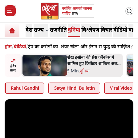
देश
राज्य
राजनीति
दुनिया
विश्लेषण
विचार
वीडियो
वक़्त
होम
/
वीडियो
/
ट्रंप का करोड़ों का 'शेयर खेल' और ईरान से युद्ध की साज़िश?
ेंस में
झारखंड के आंदोलनकारी छात्रों ने
ाकिब अल
दबाव बढ़ाया, सीएम हेमंत सोरेन का
ट्रेंडिंग
बम से हमला
इस्तीफा मांगा, 10 को घेरेंगे
4 Min
.
झारखंड
ख़बर
विधानसभा
Rahul Gandhi
Satya Hindi Bulletin
Viral Video