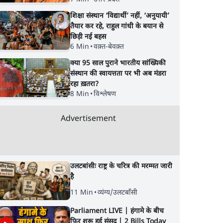
शिक्षा संस्थान ‘विद्यार्थी’ नहीं, ‘अनुयायी’
तैयार कर रहे, राहुल गांधी के बयान से
छिड़ी नई बहस
6 Min
•
वक़्त-बेवक़्त
क्या 95 साल पुराने भारतीय सांख्यिकी
संस्थान की स्वायत्तता पर भी अब मंडरा
रहा ख़तरा?
8 Min
•
विश्लेषण
Advertisement
उलटबांसीः राष्ट्र के चरित्र की मरम्मत जारी
है
11 Min
•
व्यंग्य/उलटबाँसी
Parliament LIVE | हंगामे के बीच
फिर शुरू हुई संसद | 2 Bills Today