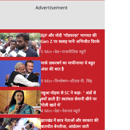
Advertisement
BJP और मोदी ‘गॉडफादर’ भागवत की
Gen Z पर सलाह मानेंः अभिजीत दिपके
5 Min
•
देश
•
राजनीतिक ब्यूरो
मार्क ज़करबर्ग का माफीनामाः ये बहुत
अंदर की बात है
9 Min
•
विश्लेषण
•
शीतल पी. सिंह
महुआ मोइत्रा से SC ने कहा- ' अंडों से
क्यों डरती हैं? स्वतंत्रता सेनानी सीने पर
गोली खाते थे'
4 Min
•
देश
•
नेशनल ब्यूरो
झारखंड में छात्र नेताओं और सरकार की
बातचीत बेनतीजा, आंदोलन जारी