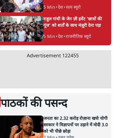
5 Min
•
देश
•
सत्य ब्यूरो
राहुल गांधी के जेन ज़ी इवेंट 'छात्रों की
गूंज' को शर्तों के साथ मंज़ूरी देना पड़ा
5 Min
•
देश
•
राजनीतिक ब्यूरो
Advertisement
122455
पाठकों की पसन्द
जनता का 2.32 करोड़ रोज़ाना खर्चः योगी
सरकार ने विज्ञापनों पर उड़ाने में मोदी 3.0
को भी पीछे छोड़ा
7 Min
•
उत्तर प्रदेश