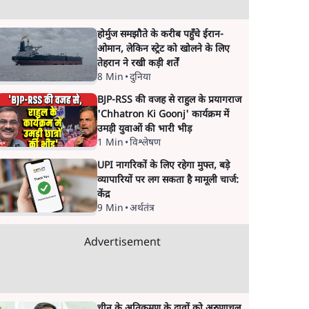
होर्मुज समझौते के करीब पहुँचे ईरान-
ओमान, लेकिन स्ट्रेट को खोलने के लिए
तेहरान ने रखी कड़ी शर्तें
8 Min
•
दुनिया
BJP-RSS की वजह से राहुल के प्रयागराज
'Chhatron Ki Goonj' कार्यक्रम में
उमड़ी युवाओं की भारी भीड़
1 Min
•
विश्लेषण
UPI नागरिकों के लिए रहेगा मुफ्त, बड़े
व्यापारियों पर लग सकता है मामूली चार्ज:
केंद्र
9 Min
•
अर्थतंत्र
Advertisement
चीन के अतिक्रमण के दावों को अरुणाचल