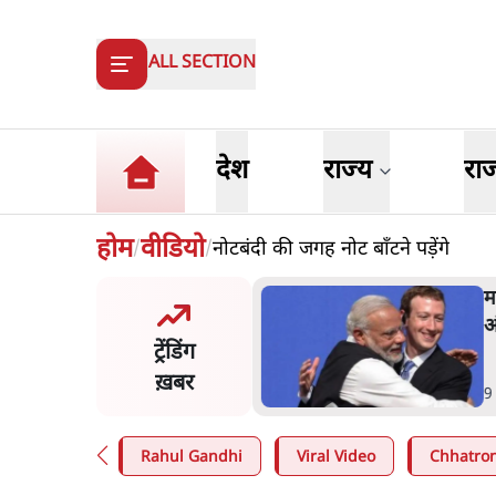
ALL SECTION
देश
राज्य
रा
होम
वीडियो
नोटबंदी की जगह नोट बाँटने पड़ेंगे
/
/
और मोदी ‘गॉडफादर’ भागवत
म
en Z पर सलाह मानेंः अभिजीत
अ
ट्रेंडिंग
े
ख़बर
n
.
देश
9
Rahul Gandhi
Viral Video
Chhatron