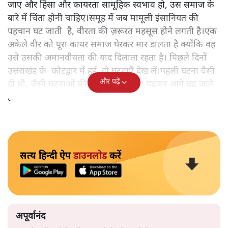
जाए और हिंसा और कायरता सामूहिक स्वभाव हो, उस समाज के
बारे में चिंता होनी चाहिए।समूह में जब मामूली इंसानियत की
पहचान घट जाती है, वीरता की ज़रूरत महसूस होने लगती है।एक
अकेले वीर को पूरा कायर समाज घेरकर मार डालता है क्योंकि वह
उसे उसकी अमानवीयता की याद दिलाता रहता है। पिछले दिनों
उत्तराखंड के कोटद्वार में हुई दो घटनाएँ देख लें।पहली घटना वैसी
और पढ़ें
ही थी, जैसी घटनाओं की खबर हम रोज़ाना पढ़कर आगे बढ़ जाते
हैं।भारत के तक़रीबन हर हिस्से से ऐसी खबर आती ही रहती है।
सत्य हिन्दी ऐप
डाउनलोड
करें
अपूर्वानंद