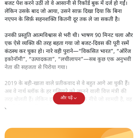
बजट पेश करने उठीं तो वे आसानी से रिकॉर्ड बुक में दर्ज हो गईं।
लेकिन उसके बाद जो आया, उसने साफ़ दिखा दिया कि बिना
नएपन के सिर्फ़ सहनशक्ति कितनी दूर तक ले जा सकती है।
उनकी प्रस्तुति आत्मविश्वास से भरी थी। भाषण 90 मिनट चला और
एक ऐसे व्यक्ति की तरह बहता गया जो बजट‑दिवस की पूरी रस्में
कंठस्थ कर चुका हो। नारे वही पुराने—“विकसित भारत”, “ऑरेंज
इकोनॉमी”, “उत्पादकता”, “लचीलापन”—सब कुछ एक अनुभवी
नेता की सहजता से पिरोया गया।
2019 के बही‑खाता वाले प्रतीकवाद से वे बहुत आगे आ चुकी हैं।
अब वे नार्थ ब्लॉक के हर गलियारे को जानने वाली वित्त मंत्री की
और पढ़ें
तरह बोलती हैं। लेकिन इस आत्मविश्वास के नीचे जो सामग्री है, वह
उतनी ही अनुमानित और दोहराव भरी।