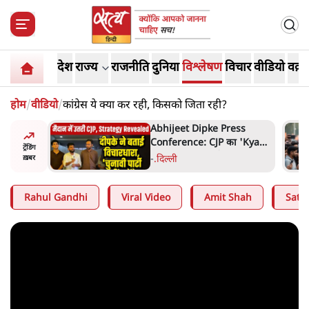
देश
राज्य
राजनीति
दुनिया
विश्लेषण
विचार
वीडियो
वक़्त
होम
/
वीडियो
/
कांग्रेस ये क्या कर रही, किसको जिता रही?
हा- ' अंडों
Abhijeet Dipke Press
ता सेनानी
Conference: CJP का 'Kya
ट्रेंडिंग
Bolti Public' अभियान, चुनाव
-
.
दिल्ली
ख़बर
नहीं लड़ेगी CJP!
Rahul Gandhi
Viral Video
Amit Shah
Satya