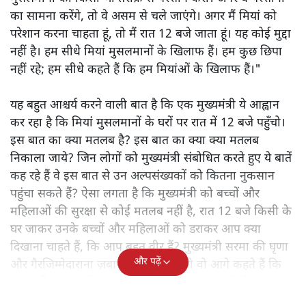
का सामना करेंगे, तो वे असम से चले जाएंगे। अगर मैं मियां को
परेशान करना चाहता हूं, तो मैं रात 12 बजे जाता हूं। यह कोई मुद्दा
नहीं है। हम सीधे मियां मुसलमानों के खिलाफ हैं। हम कुछ छिपा
नहीं रहे; हम सीधे कहते हैं कि हम मियांओं के खिलाफ हैं।"
यह बहुत आश्चर्य करने वाली बात है कि एक मुख्यमंत्री ये आह्वान
कर रहा है कि मियांं मुसलमानों के घरों पर रात में 12 बजे पहुँचो।
इस बात का क्या मतलब है? इस बात का क्या क्या मतलब
निकाला जाये? जिन लोगों को मुख्यमंत्री संबोधित करते हुए ये बातें
कह रहे हैं वे इस बात से उन अल्पसंख्यकों को कितना नुकसान
पहुंचा सकते हैं? ऐसा लगता है कि मुख्यमंत्री को बच्चों और
महिलाओं की सुरक्षा से कोई मतलब नहीं है, रात 12 बजे किसी के
घर जाकर उनके बच्चों और महिलाओं को डराकर आप क्या
दिखाना चाहते हैं, कि आप बहुत वीर हैं? मुख्यमंत्री सरमा की घृणा
और पढ़ें
और गैरजिम्मेदाराना ज़बान यहीं नहीं रुकती वो आगे कहते हैं कि
"अगर रिक्शा का किराया 5 रुपये है, तो उन्हें 4 रुपये दो।"