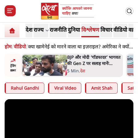
देश
राज्य
राजनीति
दुनिया
विश्लेषण
विचार
वीडियो
वक़्त
होम
/
वीडियो
/
क्या खामेनेई को मारने वाला था इज़राइल? अमेरिका ने क्यों
रोका?
 के पीछे
BJP और मोदी ‘गॉडफादर’ भागवत
्टरकार्ड
की Gen Z पर सलाह मानेंः
ट्रेंडिंग
र्चा
अभिजीत दिपके
5 Min
.
देश
ख़बर
Rahul Gandhi
Viral Video
Amit Shah
Satya