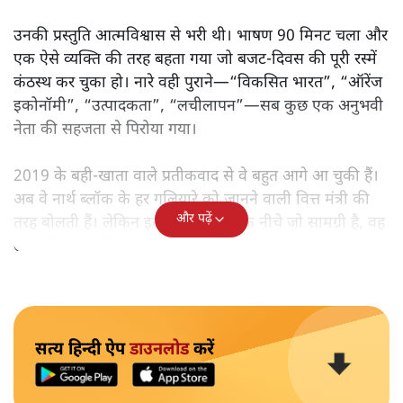
उनकी प्रस्तुति आत्मविश्वास से भरी थी। भाषण 90 मिनट चला और
एक ऐसे व्यक्ति की तरह बहता गया जो बजट‑दिवस की पूरी रस्में
कंठस्थ कर चुका हो। नारे वही पुराने—“विकसित भारत”, “ऑरेंज
इकोनॉमी”, “उत्पादकता”, “लचीलापन”—सब कुछ एक अनुभवी
नेता की सहजता से पिरोया गया।
2019 के बही‑खाता वाले प्रतीकवाद से वे बहुत आगे आ चुकी हैं।
अब वे नार्थ ब्लॉक के हर गलियारे को जानने वाली वित्त मंत्री की
और पढ़ें
तरह बोलती हैं। लेकिन इस आत्मविश्वास के नीचे जो सामग्री है, वह
उतनी ही अनुमानित और दोहराव भरी।
सत्य हिन्दी ऐप
डाउनलोड
करें