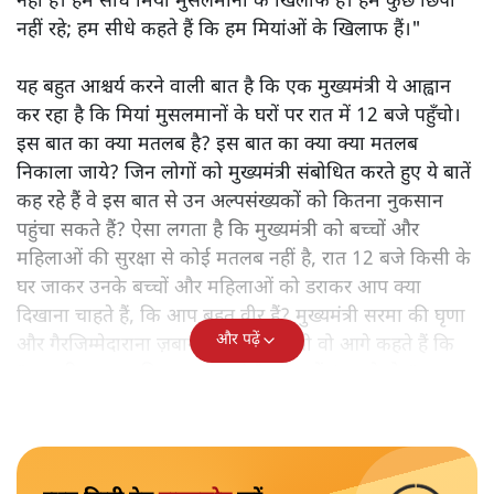
नहीं है। हम सीधे मियां मुसलमानों के खिलाफ हैं। हम कुछ छिपा
नहीं रहे; हम सीधे कहते हैं कि हम मियांओं के खिलाफ हैं।"
यह बहुत आश्चर्य करने वाली बात है कि एक मुख्यमंत्री ये आह्वान
कर रहा है कि मियांं मुसलमानों के घरों पर रात में 12 बजे पहुँचो।
इस बात का क्या मतलब है? इस बात का क्या क्या मतलब
निकाला जाये? जिन लोगों को मुख्यमंत्री संबोधित करते हुए ये बातें
कह रहे हैं वे इस बात से उन अल्पसंख्यकों को कितना नुकसान
पहुंचा सकते हैं? ऐसा लगता है कि मुख्यमंत्री को बच्चों और
महिलाओं की सुरक्षा से कोई मतलब नहीं है, रात 12 बजे किसी के
घर जाकर उनके बच्चों और महिलाओं को डराकर आप क्या
दिखाना चाहते हैं, कि आप बहुत वीर हैं? मुख्यमंत्री सरमा की घृणा
और पढ़ें
और गैरजिम्मेदाराना ज़बान यहीं नहीं रुकती वो आगे कहते हैं कि
"अगर रिक्शा का किराया 5 रुपये है, तो उन्हें 4 रुपये दो।"