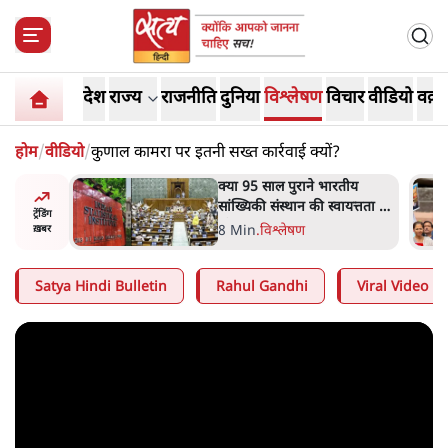
देश
राज्य
राजनीति
दुनिया
विश्लेषण
विचार
वीडियो
वक़्त
होम
/
वीडियो
/
कुणाल कामरा पर इतनी सख्त कार्रवाई क्यों?
दास्तान-
क्या 95 साल पुराने भारतीय
े 5 नहीं,
सांख्यिकी संस्थान की स्वायत्तता पर
ट्रेंडिंग
भी अब मंडरा रहा ख़तरा?
8 Min
.
विश्लेषण
ख़बर
Satya Hindi Bulletin
Rahul Gandhi
Viral Video