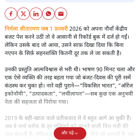
निर्मला सीतारमण जब 1 फ़रवरी
2026 को अपना नौवाँ केंद्रीय
बजट पेश करने उठीं तो वे आसानी से रिकॉर्ड बुक में दर्ज हो गईं।
लेकिन उसके बाद जो आया, उसने साफ़ दिखा दिया कि बिना
नएपन के सिर्फ़ सहनशक्ति कितनी दूर तक ले जा सकती है।
उनकी प्रस्तुति आत्मविश्वास से भरी थी। भाषण 90 मिनट चला और
एक ऐसे व्यक्ति की तरह बहता गया जो बजट‑दिवस की पूरी रस्में
कंठस्थ कर चुका हो। नारे वही पुराने—“विकसित भारत”, “ऑरेंज
इकोनॉमी”, “उत्पादकता”, “लचीलापन”—सब कुछ एक अनुभवी
नेता की सहजता से पिरोया गया।
2019 के बही‑खाता वाले प्रतीकवाद से वे बहुत आगे आ चुकी हैं।
अब वे नार्थ ब्लॉक के हर गलियारे को जानने वाली वित्त मंत्री की
और पढ़ें
तरह बोलती हैं। लेकिन इस आत्मविश्वास के नीचे जो सामग्री है, वह