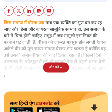
जिस समाज में वीरता जब
मात्र एक व्यक्ति का गुण बन कर रह
जाए और हिंसा और कायरता सामूहिक स्वभाव हो, उस समाज के
बारे में चिंता होनी चाहिए।समूह में जब मामूली इंसानियत की
पहचान घट जाती है, वीरता की ज़रूरत महसूस होने लगती है।एक
अकेले वीर को पूरा कायर समाज घेरकर मार डालता है क्योंकि वह
उसे उसकी अमानवीयता की याद दिलाता रहता है। पिछले दिनों
उत्तराखंड के कोटद्वार में हुई दो घटनाएँ देख लें।पहली घटना वैसी
और पढ़ें
ही थी, जैसी घटनाओं की खबर हम रोज़ाना पढ़कर आगे बढ़ जाते
हैं।भारत के तक़रीबन हर हिस्से से ऐसी खबर आती ही रहती है।
सत्य हिन्दी ऐप
डाउनलोड
करें