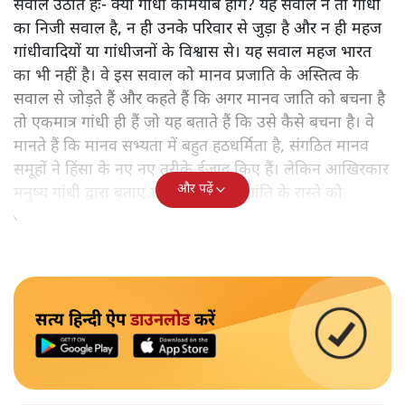
सवाल उठाते हैः- क्या गांधी कामयाब होंगे? यह सवाल न तो गांधी
का निजी सवाल है, न ही उनके परिवार से जुड़ा है और न ही महज
गांधीवादियों या गांधीजनों के विश्वास से। यह सवाल महज भारत
का भी नहीं है। वे इस सवाल को मानव प्रजाति के अस्तित्व के
सवाल से जोड़ते हैं और कहते हैं कि अगर मानव जाति को बचना है
तो एकमात्र गांधी ही हैं जो यह बताते हैं कि उसे कैसे बचना है। वे
मानते हैं कि मानव सभ्यता में बहुत हठधर्मिता है, संगठित मानव
समूहों ने हिंसा के नए नए तरीके ईजाद किए हैं। लेकिन आखिरकार
और पढ़ें
मनुष्य गांधी द्वारा बताए गए अहिंसा और शांति के रास्ते को
अपनाएगा।
सत्य हिन्दी ऐप
डाउनलोड
करें