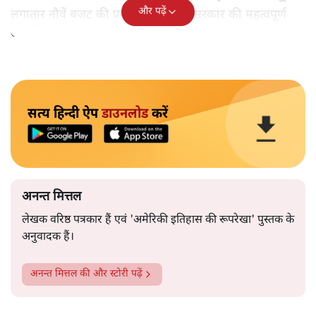
और पढ़ें
लगातार नौवें बजट की प्रस्तुति को अपनी सरकार की महत्वपूर्ण
उपलब्धि बताने पर मजबूर होना पड़ा।
सत्य हिन्दी ऐप
डाउनलोड
करें
अनन्त मित्तल
लेखक वरिष्ठ पत्रकार हैं एवं 'अमेरिकी इतिहास की रूपरेखा' पुस्तक के
अनुवादक हैं।
अनन्त मित्तल
की और स्टोरी पढ़ें