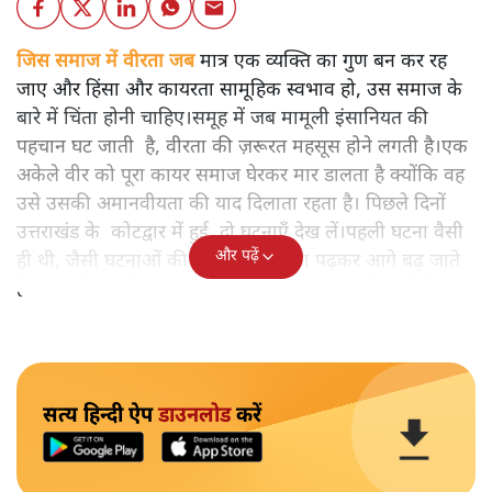
जिस समाज में वीरता जब
मात्र एक व्यक्ति का गुण बन कर रह
जाए और हिंसा और कायरता सामूहिक स्वभाव हो, उस समाज के
बारे में चिंता होनी चाहिए।समूह में जब मामूली इंसानियत की
पहचान घट जाती है, वीरता की ज़रूरत महसूस होने लगती है।एक
अकेले वीर को पूरा कायर समाज घेरकर मार डालता है क्योंकि वह
उसे उसकी अमानवीयता की याद दिलाता रहता है। पिछले दिनों
उत्तराखंड के कोटद्वार में हुई दो घटनाएँ देख लें।पहली घटना वैसी
और पढ़ें
ही थी, जैसी घटनाओं की खबर हम रोज़ाना पढ़कर आगे बढ़ जाते
हैं।भारत के तक़रीबन हर हिस्से से ऐसी खबर आती ही रहती है।
सत्य हिन्दी ऐप
डाउनलोड
करें