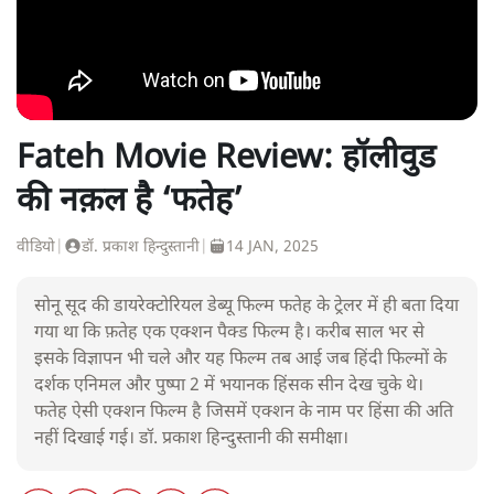
Fateh Movie Review: हॉलीवुड
की नक़ल है ‘फतेह’
वीडियो
|
डॉ. प्रकाश हिन्दुस्तानी
|
14 JAN, 2025
सोनू सूद की डायरेक्टोरियल डेब्यू फिल्म फतेह के ट्रेलर में ही बता दिया
गया था कि फ़तेह एक एक्शन पैक्ड फिल्म है। करीब साल भर से
इसके विज्ञापन भी चले और यह फिल्म तब आई जब हिंदी फिल्मों के
दर्शक एनिमल और पुष्पा 2 में भयानक हिंसक सीन देख चुके थे।
फतेह ऐसी एक्शन फिल्म है जिसमें एक्शन के नाम पर हिंसा की अति
नहीं दिखाई गई। डॉ. प्रकाश हिन्दुस्तानी की समीक्षा।