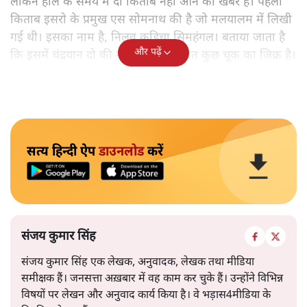
लेकिन हाल के समय में दो किताबें नहीं आने की खबर है। पहली
किताब इसरो के प्रमुख एस सोमनाथ की है जो मलयालम में लिखी
गई थी। इसका नाम है, निलवु कुडिचा सिमहंगल। बताया जाता है
और पढ़ें
कि इसमें चंद्रयान दो की नाकामी से संबंधित कुछ चूक का जिक्र है।
सत्य हिन्दी ऐप
डाउनलोड
करें
संजय कुमार सिंह
संजय कुमार सिंह एक लेखक, अनुवादक, लेखक तथा मीडिया
समीक्षक हैं। जनसत्ता अख़बार में वह काम कर चुके हैं। उन्होंने विभिन्न
विषयों पर लेखन और अनुवाद कार्य किया है। वे भड़ास4मीडिया के