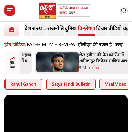
देश
राज्य
राजनीति
दुनिया
विश्लेषण
विचार
वीडियो
वक़्त
होम
/
वीडियो
/
FATEH MOVIE REVIEW: हॉलीवुड की नक़ल है ‘फतेह’
अबान अहमद
शेख हसीना की प्रेस कॉन्फ्रेंस में
ेल में बंद
शामिल हुए क्रिकेटर शाकिब अल
ट्रेंडिंग
हसन के घर पर पेट्रोल बम से हमला
5 Min
.
दुनिया
ख़बर
Rahul Gandhi
Satya Hindi Bulletin
Viral Video