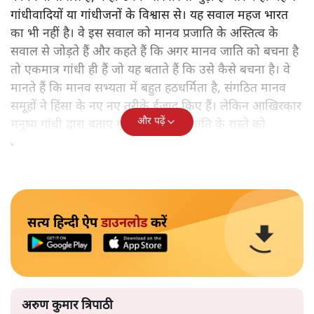
गांधीवादियों या गांधीजनों के विश्वास से। यह सवाल महज भारत
का भी नहीं है। वे इस सवाल को मानव प्रजाति के अस्तित्व के
सवाल से जोड़ते हैं और कहते हैं कि अगर मानव जाति को बचना है
तो एकमात्र गांधी ही हैं जो यह बताते हैं कि उसे कैसे बचना है। वे
मानते हैं कि मानव सभ्यता में बहुत हठधर्मिता है, संगठित मानव
समूहों ने हिंसा के नए नए तरीके ईजाद किए हैं। लेकिन आखिरकार
और पढ़ें
मनुष्य गांधी द्वारा बताए गए अहिंसा और शांति के रास्ते को
अपनाएगा।
सत्य हिन्दी ऐप
डाउनलोड
करें
अरुण कुमार त्रिपाठी