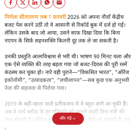
निर्मला सीतारमण जब 1 फ़रवरी
2026 को अपना नौवाँ केंद्रीय
बजट पेश करने उठीं तो वे आसानी से रिकॉर्ड बुक में दर्ज हो गईं।
लेकिन उसके बाद जो आया, उसने साफ़ दिखा दिया कि बिना
नएपन के सिर्फ़ सहनशक्ति कितनी दूर तक ले जा सकती है।
उनकी प्रस्तुति आत्मविश्वास से भरी थी। भाषण 90 मिनट चला और
एक ऐसे व्यक्ति की तरह बहता गया जो बजट‑दिवस की पूरी रस्में
कंठस्थ कर चुका हो। नारे वही पुराने—“विकसित भारत”, “ऑरेंज
इकोनॉमी”, “उत्पादकता”, “लचीलापन”—सब कुछ एक अनुभवी
नेता की सहजता से पिरोया गया।
2019 के बही‑खाता वाले प्रतीकवाद से वे बहुत आगे आ चुकी हैं।
अब वे नार्थ ब्लॉक के हर गलियारे को जानने वाली वित्त मंत्री की
और पढ़ें
तरह बोलती हैं। लेकिन इस आत्मविश्वास के नीचे जो सामग्री है, वह
उतनी ही अनुमानित और दोहराव भरी।