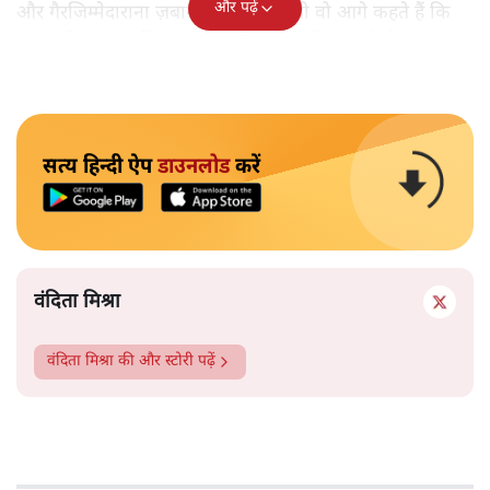
और पढ़ें
और गैरजिम्मेदाराना ज़बान यहीं नहीं रुकती वो आगे कहते हैं कि
"अगर रिक्शा का किराया 5 रुपये है, तो उन्हें 4 रुपये दो।"
सत्य हिन्दी ऐप
डाउनलोड
करें
वंदिता मिश्रा
वंदिता मिश्रा
की और स्टोरी पढ़ें