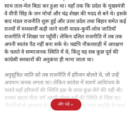
साथ ताल-मेल बिठा कर हुआ था। यहाँ तक कि प्रदेश के मुख्यमंत्री
वे वीपी सिंह के जन मोर्चा और चंद्र शेखर की मदद से बने थे। इसके
बाद मंडल राजनीति शुरू हुई और उत्तर प्रदेश तथा बिहार समेत कई
राज्यों में मध्यवर्त्ती कही जाने वाली यादव-कुर्मी-लोध जातियाँ
राजनीति में शिखर पर पहुँचीं। लेकिन दलित राजनीति में तब तक
अपनी स्वतंत्र पैठ नहीं बना सके थे। यद्यपि नौकरशाही में आरक्षण
के चलते वे सम्माजनक स्थिति में थे, किंतु यह सब कुछ पूर्व की
कांग्रेसी सरकारों की अनुकंपा ही माना जाता था।
अनुसूचित जाति को तब राजनीति में हरिजन बोलते थे, जो उन्हें
अपमान जनक लगता था। लेकिन कांग्रेस में सवर्ण आधिपत्य के
चलते वहाँ हरिजनों की स्थिति हक़ के साथ कुछ लेने की नहीं थी।
उनका खाता-पीता वर्ग अपनी दोयम दर्जे की स्थिति से खिन्न था।
और पढ़ें
नौकरियों में आरक्षण के बूते वे समृद्ध तो हुए, मगर समृद्धि के साथ
जो आत्म-सम्मान चाहिए था, वह नहीं मिल रहा था।