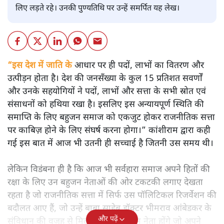
लिए लड़ते रहे। उनकी पुण्यतिथि पर उन्हें समर्पित यह लेख।
“इस देश में जाति के
आधार पर ही पदों, लाभों का वितरण और
उत्पीड़न होता है। देश की जनसँख्या के कुल 15 प्रतिशत सवर्णों
और उनके सहयोगियों ने पदों, लाभों और सत्ता के सभी स्रोत एवं
संसाधनों को हथिया रखा है। इसलिए इस अन्यायपूर्ण स्थिति की
समाप्ति के लिए बहुजन समाज को एकजुट होकर राजनीतिक सत्ता
पर काबिज़ होने के लिए संघर्ष करना होगा।” कांशीराम द्वारा कही
गई इस बात में आज भी उतनी ही सच्चाई है जितनी उस समय थी।
लेकिन विडंबना ही है कि आज भी सर्वहारा समाज अपने हितों की
रक्षा के लिए उन बहुजन नेताओं की ओर टकटकी लगाए देखता
रहता है जो राजनीतिक सत्ता में सिर्फ उस पॉलिटिकल रिजर्वेशन की
बदौलत आए हैं, जो उन्हें बाबा साहेब डॉक्टर भीमराव आंबेडकर के
और पढ़ें
संविधान की वजह से मिला। ऐसे बहुत कम नेता होंगे जो अपने