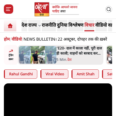
देश
राज्य
राजनीति
दुनिया
विश्लेषण
विचार
वीडियो
वक़्त
होम
/
वीडियो
/
NEWS BULLETIN। 22 अक्टूबर, दोपहर तक की ख़बरें
 के पीछे
'E20- दाल में काला नहीं, पूरी दाल
्टरकार्ड
ही काली; वाहनों को बरबाद कर
ट्रेंडिंग
र्चा
रहा है इथेनॉल': राहुल
5 Min
.
देश
ख़बर
Rahul Gandhi
Viral Video
Amit Shah
Satya