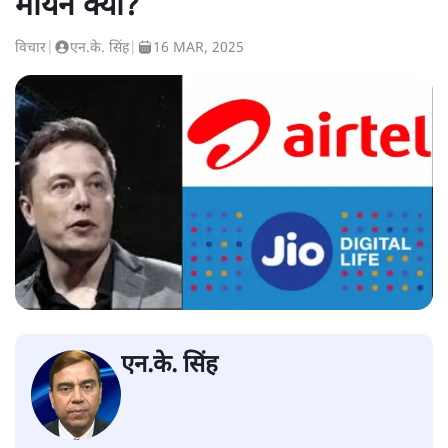
मायने क्या?
विचार
|
एन.के. सिंह
|
16 MAR, 2025
एन.के. सिंह