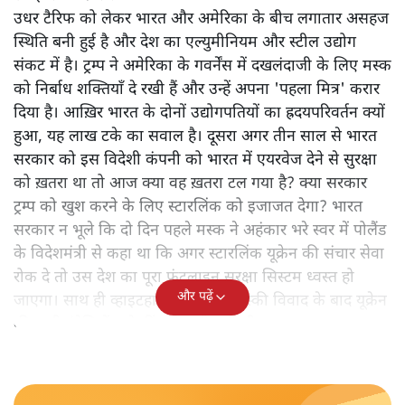
उधर टैरिफ को लेकर भारत और अमेरिका के बीच लगातार असहज
स्थिति बनी हुई है और देश का एल्युमीनियम और स्टील उद्योग
संकट में है। ट्रम्प ने अमेरिका के गवर्नेंस में दखलंदाजी के लिए मस्क
को निर्बाध शक्तियाँ दे रखी हैं और उन्हें अपना 'पहला मित्र' करार
दिया है। आख़िर भारत के दोनों उद्योगपतियों का ह्रदयपरिवर्तन क्यों
हुआ, यह लाख टके का सवाल है। दूसरा अगर तीन साल से भारत
सरकार को इस विदेशी कंपनी को भारत में एयरवेज देने से सुरक्षा
को ख़तरा था तो आज क्या वह ख़तरा टल गया है? क्या सरकार
ट्रम्प को खुश करने के लिए स्टारलिंक को इजाजत देगा? भारत
सरकार न भूले कि दो दिन पहले मस्क ने अहंकार भरे स्वर में पोलैंड
के विदेशमंत्री से कहा था कि अगर स्टारलिंक यूक्रेन की संचार सेवा
रोक दे तो उस देश का पूरा फ्रंटलाइन सुरक्षा सिस्टम ध्वस्त हो
और पढ़ें
जाएगा। साथ ही व्हाइटहाउस में ट्रम्प-जेलेंस्की विवाद के बाद यूक्रेन
की सभी इंटेलिजेंस शेयरिंग रोक दी गयी थी।