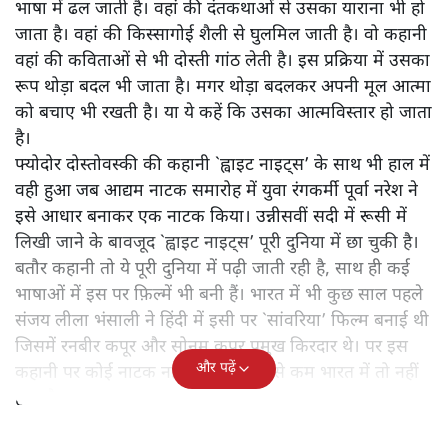
भाषा में ढल जाती है। वहां की दंतकथाओं से उसका याराना भी हो
जाता है। वहां की किस्सागोई शैली से घुलमिल जाती है। वो कहानी
वहां की कविताओं से भी दोस्ती गांठ लेती है। इस प्रक्रिया में उसका
रूप थोड़ा बदल भी जाता है। मगर थोड़ा बदलकर अपनी मूल आत्मा
को बचाए भी रखती है। या ये कहें कि उसका आत्मविस्तार हो जाता
है।
फ्योदोर दोस्तोवस्की की कहानी `ह्वाइट नाइट्स’ के साथ भी हाल में
वही हुआ जब आद्यम नाटक समारोह में युवा रंगकर्मी पूर्वा नरेश ने
इसे आधार बनाकर एक नाटक किया। उन्नीसवीं सदी में रूसी में
लिखी जाने के बावजूद `ह्वाइट नाइट्स’ पूरी दुनिया में छा चुकी है।
बतौर कहानी तो ये पूरी दुनिया में पढ़ी जाती रही है, साथ ही कई
भाषाओं में इस पर फ़िल्में भी बनी हैं। भारत में भी कुछ साल पहले
संजय लीला भंसाली ने हिंदी में इसी पर `सांवरिया’ फिल्म बनाई थी
जिसमें रनबीर कपूर और सोनम कपूर प्रमुख किरदार थे। पर इस
और पढ़ें
कहानी पर कोई नाटक नहीं हुआ है। कम से कम भारत में तो नहीं
हुआ है।