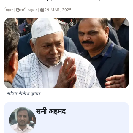
बिहार
|
समी अहमद
|
29 MAR, 2025
सीएम नीतीश कुमार
समी अहमद