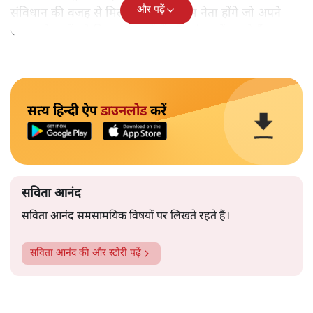
और पढ़ें
संविधान की वजह से मिला। ऐसे बहुत कम नेता होंगे जो अपने
समाज के मुद्दों को विधानसभाओं में और संसद में उठाते हैं।
सत्य हिन्दी ऐप
डाउनलोड
करें
सविता आनंद
सविता आनंद समसामयिक विषयों पर लिखते रहते हैं।
सविता आनंद
की और स्टोरी पढ़ें