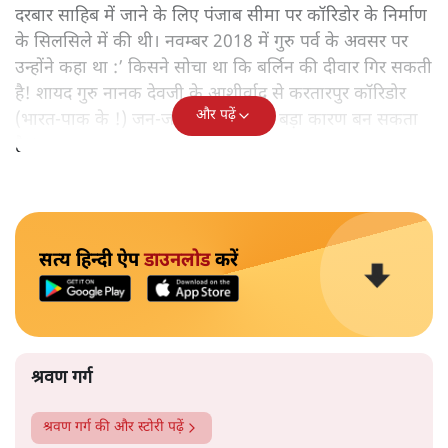
दरबार साहिब में जाने के लिए पंजाब सीमा पर कॉरिडोर के निर्माण
के सिलसिले में की थी। नवम्बर 2018 में गुरु पर्व के अवसर पर
उन्होंने कहा था :’ किसने सोचा था कि बर्लिन की दीवार गिर सकती
है! शायद गुरु नानक देवजी के आशीर्वाद से करतारपुर कॉरिडोर
और पढ़ें
(भारत-पाक के !) जन-जन को जोड़ने का बड़ा कारण बन सकता
है!‘
सत्य हिन्दी ऐप
डाउनलोड
करें
श्रवण गर्ग
श्रवण गर्ग
की और स्टोरी पढ़ें