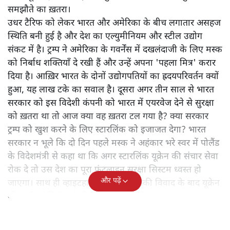
समझौते का ख़तरा।
उधर टैरिफ को लेकर भारत और अमेरिका के बीच लगातार असहज
स्थिति बनी हुई है और देश का एल्युमीनियम और स्टील उद्योग
संकट में है। ट्रम्प ने अमेरिका के गवर्नेंस में दखलंदाजी के लिए मस्क
को निर्बाध शक्तियाँ दे रखी हैं और उन्हें अपना 'पहला मित्र' करार
दिया है। आख़िर भारत के दोनों उद्योगपतियों का ह्रदयपरिवर्तन क्यों
हुआ, यह लाख टके का सवाल है। दूसरा अगर तीन साल से भारत
सरकार को इस विदेशी कंपनी को भारत में एयरवेज देने से सुरक्षा
को ख़तरा था तो आज क्या वह ख़तरा टल गया है? क्या सरकार
ट्रम्प को खुश करने के लिए स्टारलिंक को इजाजत देगा? भारत
सरकार न भूले कि दो दिन पहले मस्क ने अहंकार भरे स्वर में पोलैंड
के विदेशमंत्री से कहा था कि अगर स्टारलिंक यूक्रेन की संचार सेवा
रोक दे तो उस देश का पूरा फ्रंटलाइन सुरक्षा सिस्टम ध्वस्त हो
और पढ़ें
जाएगा। साथ ही व्हाइटहाउस में ट्रम्प-जेलेंस्की विवाद के बाद यूक्रेन
की सभी इंटेलिजेंस शेयरिंग रोक दी गयी थी।