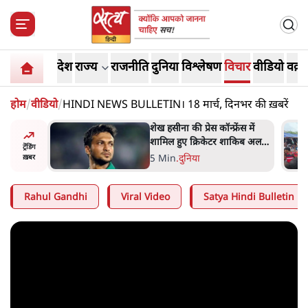
देश
राज्य
राजनीति
दुनिया
विश्लेषण
विचार
वीडियो
वक़्त
होम
/
वीडियो
/
HINDI NEWS BULLETIN। 18 मार्च, दिनभर की ख़बरें
अबान अहमद
शेख हसीना की प्रेस कॉन्फ्रेंस में
ेल में बंद
शामिल हुए क्रिकेटर शाकिब अल
ट्रेंडिंग
हसन के घर पर पेट्रोल बम से हमला
5 Min
.
दुनिया
ख़बर
Rahul Gandhi
Viral Video
Satya Hindi Bulletin