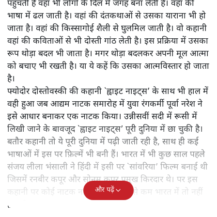
पहुंचती है वहां भी लोगों के दिल में जगह बना लेती है। वहां की
भाषा में ढल जाती है। वहां की दंतकथाओं से उसका याराना भी हो
जाता है। वहां की किस्सागोई शैली से घुलमिल जाती है। वो कहानी
वहां की कविताओं से भी दोस्ती गांठ लेती है। इस प्रक्रिया में उसका
रूप थोड़ा बदल भी जाता है। मगर थोड़ा बदलकर अपनी मूल आत्मा
को बचाए भी रखती है। या ये कहें कि उसका आत्मविस्तार हो जाता
है।
फ्योदोर दोस्तोवस्की की कहानी `ह्वाइट नाइट्स’ के साथ भी हाल में
वही हुआ जब आद्यम नाटक समारोह में युवा रंगकर्मी पूर्वा नरेश ने
इसे आधार बनाकर एक नाटक किया। उन्नीसवीं सदी में रूसी में
लिखी जाने के बावजूद `ह्वाइट नाइट्स’ पूरी दुनिया में छा चुकी है।
बतौर कहानी तो ये पूरी दुनिया में पढ़ी जाती रही है, साथ ही कई
भाषाओं में इस पर फ़िल्में भी बनी हैं। भारत में भी कुछ साल पहले
संजय लीला भंसाली ने हिंदी में इसी पर `सांवरिया’ फिल्म बनाई थी
जिसमें रनबीर कपूर और सोनम कपूर प्रमुख किरदार थे। पर इस
और पढ़ें
कहानी पर कोई नाटक नहीं हुआ है। कम से कम भारत में तो नहीं
हुआ है।