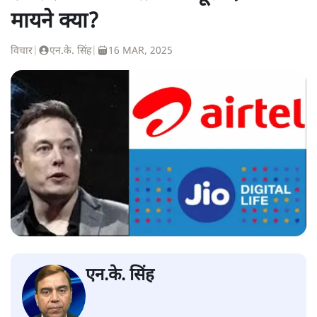
मायने क्या?
विचार
|
एन.के. सिंह
|
16 MAR, 2025
एन.के. सिंह