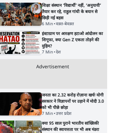
शिक्षा संस्थान ‘विद्यार्थी’ नहीं, ‘अनुयायी’
तैयार कर रहे, राहुल गांधी के बयान से
छिड़ी नई बहस
6 Min
•
वक़्त-बेवक़्त
इंस्टाग्राम पर आरक्षण हटाओ आंदोलन का
शिगूफा, क्या Gen Z एकता तोड़ने की
मुहिम?
7 Min
•
देश
Advertisement
जनता का 2.32 करोड़ रोज़ाना खर्चः योगी
सरकार ने विज्ञापनों पर उड़ाने में मोदी 3.0
को भी पीछे छोड़ा
7 Min
•
उत्तर प्रदेश
क्या 95 साल पुराने भारतीय सांख्यिकी
संस्थान की स्वायत्तता पर भी अब मंडरा