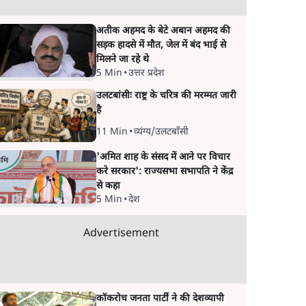
अतीक अहमद के बेटे अबान अहमद की
सड़क हादसे में मौत, जेल में बंद भाई से
मिलने जा रहे थे
5 Min
•
उत्तर प्रदेश
उलटबांसीः राष्ट्र के चरित्र की मरम्मत जारी
है
11 Min
•
व्यंग्य/उलटबाँसी
'अमित शाह के संसद में आने पर विचार
करे सरकार': राज्यसभा सभापति ने केंद्र
से कहा
5 Min
•
देश
Advertisement
कॉकरोच जनता पार्टी ने की देशव्यापी