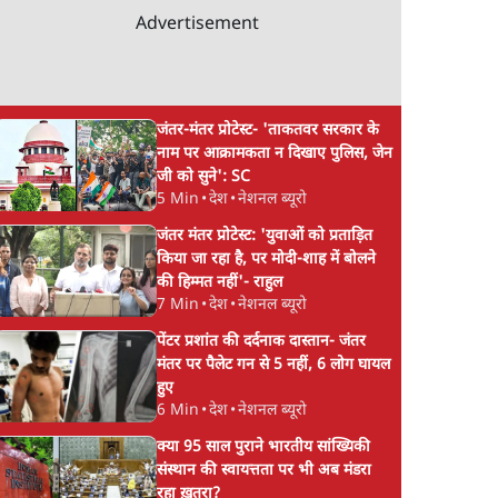
Advertisement
जंतर-मंतर प्रोटेस्ट- 'ताकतवर सरकार के
नाम पर आक्रामकता न दिखाए पुलिस, जेन
जी को सुने': SC
5 Min
•
देश
•
नेशनल ब्यूरो
जंतर मंतर प्रोटेस्ट: 'युवाओं को प्रताड़ित
किया जा रहा है, पर मोदी-शाह में बोलने
की हिम्मत नहीं'- राहुल
7 Min
•
देश
•
नेशनल ब्यूरो
पेंटर प्रशांत की दर्दनाक दास्तान- जंतर
मंतर पर पैलेट गन से 5 नहीं, 6 लोग घायल
हुए
6 Min
•
देश
•
नेशनल ब्यूरो
क्या 95 साल पुराने भारतीय सांख्यिकी
संस्थान की स्वायत्तता पर भी अब मंडरा
रहा ख़तरा?