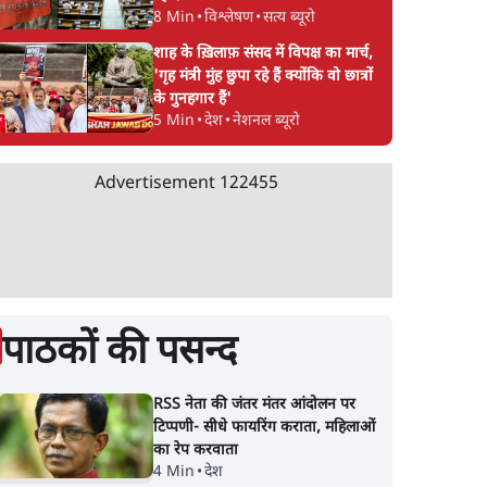
8 Min
•
विश्लेषण
•
सत्य ब्यूरो
शाह के ख़िलाफ़ संसद में विपक्ष का मार्च,
'गृह मंत्री मुंह छुपा रहे हैं क्योंकि वो छात्रों
के गुनहगार हैं'
5 Min
•
देश
•
नेशनल ब्यूरो
Advertisement
122455
पाठकों की पसन्द
RSS नेता की जंतर मंतर आंदोलन पर
टिप्पणी- सीधे फायरिंग कराता, महिलाओं
का रेप करवाता
4 Min
•
देश