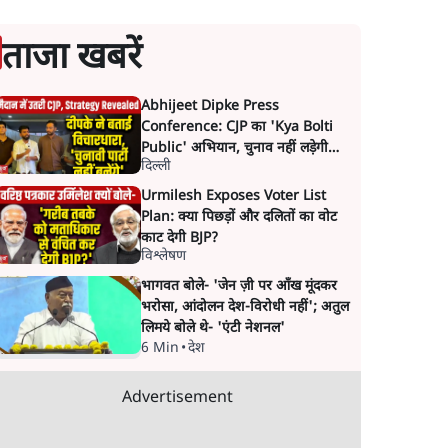
ताजा खबरें
Abhijeet Dipke Press
Conference: CJP का 'Kya Bolti
Public' अभियान, चुनाव नहीं लड़ेगी
दिल्ली
CJP!
Urmilesh Exposes Voter List
Plan: क्या पिछड़ों और दलितों का वोट
काट देगी BJP?
विश्लेषण
भागवत बोले- 'जेन ज़ी पर आँख मूंदकर
भरोसा, आंदोलन देश-विरोधी नहीं'; अतुल
लिमये बोले थे- 'एंटी नेशनल'
6 Min
•
देश
Advertisement