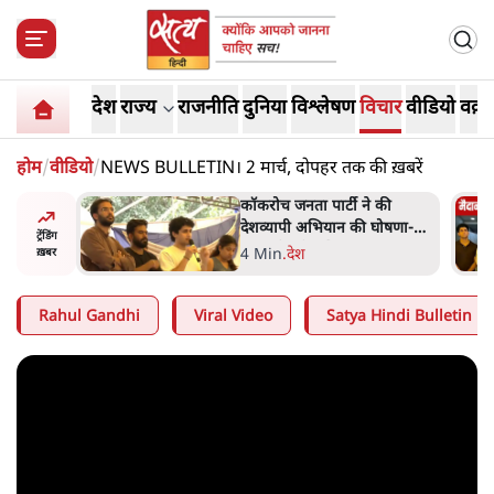
देश
राज्य
राजनीति
दुनिया
विश्लेषण
विचार
वीडियो
वक़्त
होम
/
वीडियो
/
NEWS BULLETIN। 2 मार्च, दोपहर तक की ख़बरें
 की
Abhijeet Dipke Press
घोषणा-
Conference: CJP का 'Kya
ट्रेंडिंग
Bolti Public' अभियान, चुनाव
-
.
दिल्ली
ख़बर
नहीं लड़ेगी CJP!
Rahul Gandhi
Viral Video
Satya Hindi Bulletin