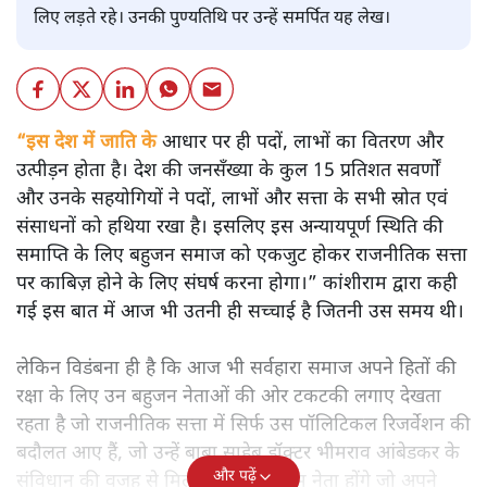
लिए लड़ते रहे। उनकी पुण्यतिथि पर उन्हें समर्पित यह लेख।
“इस देश में जाति के
आधार पर ही पदों, लाभों का वितरण और
उत्पीड़न होता है। देश की जनसँख्या के कुल 15 प्रतिशत सवर्णों
और उनके सहयोगियों ने पदों, लाभों और सत्ता के सभी स्रोत एवं
संसाधनों को हथिया रखा है। इसलिए इस अन्यायपूर्ण स्थिति की
समाप्ति के लिए बहुजन समाज को एकजुट होकर राजनीतिक सत्ता
पर काबिज़ होने के लिए संघर्ष करना होगा।” कांशीराम द्वारा कही
गई इस बात में आज भी उतनी ही सच्चाई है जितनी उस समय थी।
लेकिन विडंबना ही है कि आज भी सर्वहारा समाज अपने हितों की
रक्षा के लिए उन बहुजन नेताओं की ओर टकटकी लगाए देखता
रहता है जो राजनीतिक सत्ता में सिर्फ उस पॉलिटिकल रिजर्वेशन की
बदौलत आए हैं, जो उन्हें बाबा साहेब डॉक्टर भीमराव आंबेडकर के
और पढ़ें
संविधान की वजह से मिला। ऐसे बहुत कम नेता होंगे जो अपने