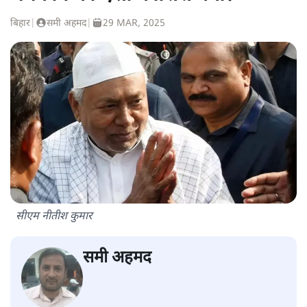
बिहार
|
समी अहमद
|
29 MAR, 2025
सीएम नीतीश कुमार
समी अहमद