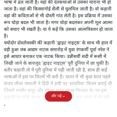
भाषा में ढल जाती है। वहां की दंतकथाओं से उसका याराना भी हो
जाता है। वहां की किस्सागोई शैली से घुलमिल जाती है। वो कहानी
वहां की कविताओं से भी दोस्ती गांठ लेती है। इस प्रक्रिया में उसका
रूप थोड़ा बदल भी जाता है। मगर थोड़ा बदलकर अपनी मूल आत्मा
को बचाए भी रखती है। या ये कहें कि उसका आत्मविस्तार हो जाता
है।
फ्योदोर दोस्तोवस्की की कहानी `ह्वाइट नाइट्स’ के साथ भी हाल में
वही हुआ जब आद्यम नाटक समारोह में युवा रंगकर्मी पूर्वा नरेश ने
इसे आधार बनाकर एक नाटक किया। उन्नीसवीं सदी में रूसी में
लिखी जाने के बावजूद `ह्वाइट नाइट्स’ पूरी दुनिया में छा चुकी है।
बतौर कहानी तो ये पूरी दुनिया में पढ़ी जाती रही है, साथ ही कई
भाषाओं में इस पर फ़िल्में भी बनी हैं। भारत में भी कुछ साल पहले
संजय लीला भंसाली ने हिंदी में इसी पर `सांवरिया’ फिल्म बनाई थी
जिसमें रनबीर कपूर और सोनम कपूर प्रमुख किरदार थे। पर इस
और पढ़ें
कहानी पर कोई नाटक नहीं हुआ है। कम से कम भारत में तो नहीं
हुआ है।