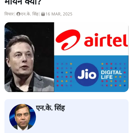
मायने क्या?
विचार
|
एन.के. सिंह
|
16 MAR, 2025
एन.के. सिंह