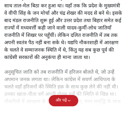
साथ ताल-मेल बिठा कर हुआ था। यहाँ तक कि प्रदेश के मुख्यमंत्री
वे वीपी सिंह के जन मोर्चा और चंद्र शेखर की मदद से बने थे। इसके
बाद मंडल राजनीति शुरू हुई और उत्तर प्रदेश तथा बिहार समेत कई
राज्यों में मध्यवर्त्ती कही जाने वाली यादव-कुर्मी-लोध जातियाँ
राजनीति में शिखर पर पहुँचीं। लेकिन दलित राजनीति में तब तक
अपनी स्वतंत्र पैठ नहीं बना सके थे। यद्यपि नौकरशाही में आरक्षण
के चलते वे सम्माजनक स्थिति में थे, किंतु यह सब कुछ पूर्व की
कांग्रेसी सरकारों की अनुकंपा ही माना जाता था।
अनुसूचित जाति को तब राजनीति में हरिजन बोलते थे, जो उन्हें
अपमान जनक लगता था। लेकिन कांग्रेस में सवर्ण आधिपत्य के
चलते वहाँ हरिजनों की स्थिति हक़ के साथ कुछ लेने की नहीं थी।
उनका खाता-पीता वर्ग अपनी दोयम दर्जे की स्थिति से खिन्न था।
और पढ़ें
नौकरियों में आरक्षण के बूते वे समृद्ध तो हुए, मगर समृद्धि के साथ
जो आत्म-सम्मान चाहिए था, वह नहीं मिल रहा था।