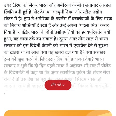
उधर टैरिफ को लेकर भारत और अमेरिका के बीच लगातार असहज
स्थिति बनी हुई है और देश का एल्युमीनियम और स्टील उद्योग
संकट में है। ट्रम्प ने अमेरिका के गवर्नेंस में दखलंदाजी के लिए मस्क
को निर्बाध शक्तियाँ दे रखी हैं और उन्हें अपना 'पहला मित्र' करार
दिया है। आख़िर भारत के दोनों उद्योगपतियों का ह्रदयपरिवर्तन क्यों
हुआ, यह लाख टके का सवाल है। दूसरा अगर तीन साल से भारत
सरकार को इस विदेशी कंपनी को भारत में एयरवेज देने से सुरक्षा
को ख़तरा था तो आज क्या वह ख़तरा टल गया है? क्या सरकार
ट्रम्प को खुश करने के लिए स्टारलिंक को इजाजत देगा? भारत
सरकार न भूले कि दो दिन पहले मस्क ने अहंकार भरे स्वर में पोलैंड
के विदेशमंत्री से कहा था कि अगर स्टारलिंक यूक्रेन की संचार सेवा
रोक दे तो उस देश का पूरा फ्रंटलाइन सुरक्षा सिस्टम ध्वस्त हो
और पढ़ें
जाएगा। साथ ही व्हाइटहाउस में ट्रम्प-जेलेंस्की विवाद के बाद यूक्रेन
की सभी इंटेलिजेंस शेयरिंग रोक दी गयी थी।