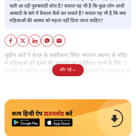
चली आ रही पुरुषवादी सोच है? सवाल यह भी है कि कुछ लोग आधी
आबादी के बारे में फ़ैसला कैसे कर सकते हैं? सवाल यह भी है कि क्या
महिलाओं की आस्था को महत्व नहीं दिया जाना चाहिए?
सुप्रीम कोर्ट ने केरल के सबरीमला स्थित भगवान अयप्पा के मंदिर
में महिलाओं को घुसने की अनुमति पर पुनर्विचार करने के लिए 7
और पढ़ें
सदस्यों के खंडपीठ बनाने को कहा। इससे साफ़ है कि महिलाओं में
मंदिर जाने के फ़ैसले पर सरकार ने रोक नहीं लगाई है।
सत्य हिन्दी ऐप
डाउनलोड
करें