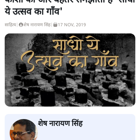
काशी को और बेहतर समझाती है 'साधो
ये उत्सव का गाँव'
साहित्य
|
शेष नारायण सिंह
|
17 NOV, 2019
शेष नारायण सिंह