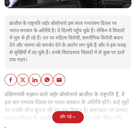
ब्राज़ील के राष्ट्रपति जईर बोसोनारो इस साल गणतंत्रण दिवस पर
भारत सरकार के अतिथि हैं। वे दिल्ली पहुँच चुके हैं। लेकिन वे विवादों
में शुरु से ही रहे हैं। उन पर महिला विरोधी, समलैंगिक विरोधी बयान
देने और यंत्रणा को समर्थन देने के आरोप लग चुके हैं और वे इस वजह
से सुर्खियोें में रह चुके हैं। उनके विवादस्पद विवादों में से कुछ पर डालें
एक नज़र।
दक्षिणपंथी रुझान वाले जईर बोसोनारो ब्राज़ील के राष्ट्रपति हैं, वे
इस बार गणतंत्र दिवस पर भारत सरकार के अतिथि होंगे। कई मुद्दों
पर उनकी सोच क्रूरता की हद तक विकृत है। बलात्कार पर उनका
और पढ़ें
बयान शर्मनाक है, समलैंगिक लोग उन्हें बर्दाश्त नहीं, हिंसा और
हत्याएं उनकी 'रूल-बुक' में हैं।