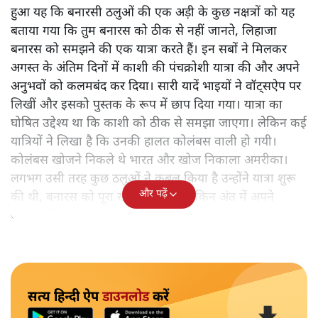
हुआ यह कि बनारसी ठलुओं की एक अड़ी के कुछ नक्षत्रों को यह
बताया गया कि तुम बनारस को ठीक से नहीं जानते, लिहाजा
बनारस को समझने की एक यात्रा करते हैं। इन सबों ने मिलकर
अगस्त के अंतिम दिनों में काशी की पंचक्रोशी यात्रा की और अपने
अनुभवों को कलमबंद कर दिया। सारी यादें भाइयों ने वॉट्सऐप पर
लिखीं और इसको पुस्तक के रूप में छाप दिया गया। यात्रा का
घोषित उद्देश्य था कि काशी को ठीक से समझा जाएगा। लेकिन कई
यात्रियों ने लिखा है कि उनकी हालत कोलंबस वाली हो गयी।
कोलंबस खोजने निकले थे भारत और खोज निकाला अमरीका।
लगभग उसी तरह कुछ ठलुओं ने कुबूल किया है उन्होंने यात्रा शुरू
और पढ़ें
की थी, बनारस को पूरा खोजने के लिए लेकिन अंत में अपने
आपको ही समझकर संतुष्ट हो गए।
सत्य हिन्दी ऐप
डाउनलोड
करें