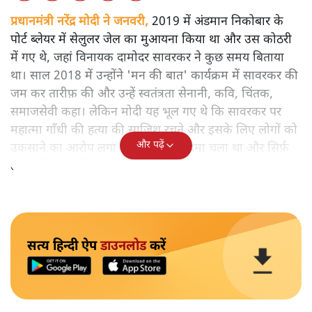
प्रधानमंत्री नरेंद्र मोदी ने जनवरी,
2019 में अंडमान निकोबार के
पोर्ट ब्लेयर में सेलुलर जेल का मुआयना किया था और उस कोठरी
में गए थे, जहां विनायक दामोदर सावरकर ने कुछ समय बिताया
था। साल 2018 में उन्होंने 'मन की बात' कार्यक्रम में सावरकर की
जम कर तारीफ़ की और उन्हें स्वतंत्रता सेनानी, कवि, चिंतक,
समाजसेवी कहा। लेकिन मोदी यह भूल गए थे कि सावरकर पर
महात्मा गाँधी की हत्या की साजिश रचने और इसके लिए लोगों को
और पढ़ें
उकसाने का आरोप लगा था, उन पर मुक़दमा चला था और सिर्फ़
तकनीकी कारणों से उन्हें सज़ा नहीं हुई थी।
सत्य हिन्दी ऐप
डाउनलोड
करें