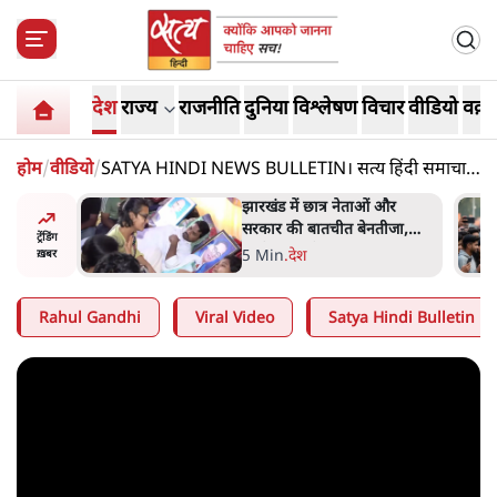
देश
राज्य
राजनीति
दुनिया
विश्लेषण
विचार
वीडियो
वक़्त
होम
/
वीडियो
/
SATYA HINDI NEWS BULLETIN। सत्य हिंदी समाचार
बुलेटिन। 29 सितंबर,दिनभर की बड़ी ख़बरें
ess
झारखंड में छात्र नेताओं और
ा 'Kya
सरकार की बातचीत बेनतीजा,
ट्रेंडिंग
न, चुनाव
आंदोलन जारी
5 Min
.
देश
ख़बर
Rahul Gandhi
Viral Video
Satya Hindi Bulletin