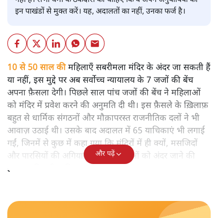
नहीं है। सभी धर्मों के ठेकेदारों को चाहिए कि वे अपने अनुयायियों को
इन पाखंडों से मुक्त करें। यह, अदालतों का नहीं, उनका फर्ज है।
10 से 50 साल की
महिलाएँ सबरीमला मंदिर के अंदर जा सकती हैं
या नहीं, इस मुद्दे पर अब सर्वोच्च न्यायालय के 7 जजों की बेंच
अपना फ़ैसला देगी। पिछले साल पांच जजों की बेंच ने महिलाओं
को मंदिर में प्रवेश करने की अनुमति दी थी। इस फ़ैसले के ख़िलाफ़
बहुत से धार्मिक संगठनों और मौक़ापरस्त राजनीतिक दलों ने भी
आवाज़ उठाई थी। उसके बाद अदालत में 65 याचिकाएं भी लगाई
गईं, जिनमें से कुछ में कहा गया कि मंदिरों में ही क्यों, मसजिदों
और पढ़ें
और पारसियों की अगियारी में भी महिलाओं को अंदर जाने की
इजाजत मिलनी चाहिए।