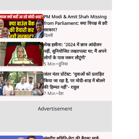
PM Modi & Amit Shah Missing
from Parliament: क्या विपक्ष से डरी
सरकार?
दिल्ली
शेख हसीना: '2024 में छात्र आंदोलन
नहीं, सुनियोजित तख्तापलट था; मैं अपने
लोगों के पास जरूर लौटूंगी'
5 Min
•
दुनिया
जंतर मंतर प्रोटेस्ट: 'युवाओं को प्रताड़ित
किया जा रहा है, पर मोदी-शाह में बोलने
की हिम्मत नहीं'- राहुल
7 Min
•
देश
Advertisement
संसदीय समिति-मेटा की बैठकः मार्क