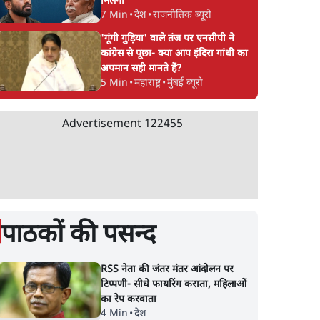
मिलेगा
7 Min
•
देश
•
राजनीतिक ब्यूरो
'गूंगी गुड़िया' वाले तंज पर एनसीपी ने
कांग्रेस से पूछा- क्या आप इंदिरा गांधी का
अपमान सही मानते हैं?
5 Min
•
महाराष्ट्र
•
मुंबई ब्यूरो
Advertisement
122455
पाठकों की पसन्द
RSS नेता की जंतर मंतर आंदोलन पर
टिप्पणी- सीधे फायरिंग कराता, महिलाओं
का रेप करवाता
4 Min
•
देश