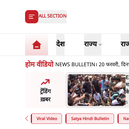
ALL SECTION
देश
राज्य
रा
होम
वीडियो
NEWS BULLETIN। 20 फरवरी, दिनभर
/
/
ष्ट्र में गैर बीजेपी वोटरों के नामों
E
टने की बड़ी साज़िश'- रोहित
म
ट्रेंडिंग
 का आरोप
क
ख़बर
n
.
महाराष्ट्र
5
Viral Video
Satya Hindi Bulletin
Na