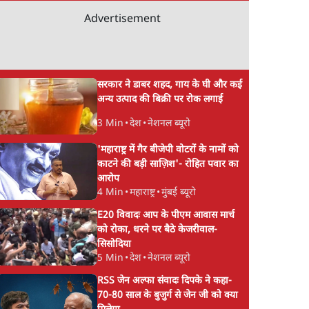
Advertisement
सरकार ने डाबर शहद, गाय के घी और कई
अन्य उत्पाद की बिक्री पर रोक लगाई
3 Min
•
देश
•
नेशनल ब्यूरो
'महाराष्ट्र में गैर बीजेपी वोटरों के नामों को
काटने की बड़ी साज़िश'- रोहित पवार का
आरोप
4 Min
•
महाराष्ट्र
•
मुंबई ब्यूरो
E20 विवादः आप के पीएम आवास मार्च
को रोका, धरने पर बैठे केजरीवाल-
सिसोदिया
5 Min
•
देश
•
नेशनल ब्यूरो
RSS जेन अल्फा संवादः दिपके ने कहा-
70-80 साल के बुजुर्ग से जेन जी को क्या