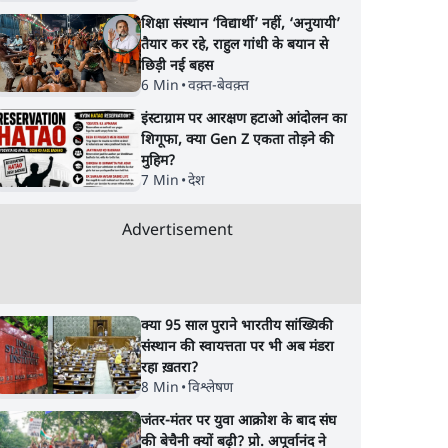
शिक्षा संस्थान ‘विद्यार्थी’ नहीं, ‘अनुयायी’
तैयार कर रहे, राहुल गांधी के बयान से
छिड़ी नई बहस
6 Min
•
वक़्त-बेवक़्त
इंस्टाग्राम पर आरक्षण हटाओ आंदोलन का
शिगूफा, क्या Gen Z एकता तोड़ने की
मुहिम?
7 Min
•
देश
Advertisement
क्या 95 साल पुराने भारतीय सांख्यिकी
संस्थान की स्वायत्तता पर भी अब मंडरा
रहा ख़तरा?
िए क्या
PM Modi & Amit Shah
Jharkhand Protest
8 Min
•
विश्लेषण
ार
Missing from
Rahul Gandhi's
टर्स की
Parliament: क्या विपक्ष से
Attack- क्या घिर गए
जंतर-मंतर पर युवा आक्रोश के बाद संघ
डरी सरकार?
Modi-Shah? |
की बेचैनी क्यों बढ़ी? प्रो. अपूर्वानंद ने