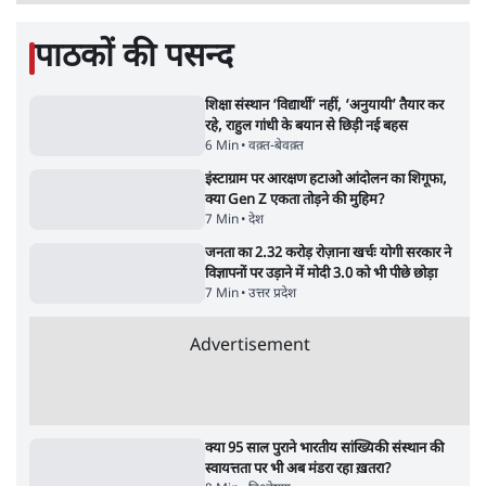
5 Min
•
देश
•
नेशनल ब्यूरो
शाह के ख़िलाफ़ संसद में विपक्ष का मार्च, 'गृह मंत्री
मुंह छुपा रहे हैं क्योंकि वो छात्रों के गुनहगार हैं'
5 Min
•
देश
•
नेशनल ब्यूरो
Advertisement
122455
पाठकों की पसन्द
शिक्षा संस्थान ‘विद्यार्थी’ नहीं, ‘अनुयायी’ तैयार कर
रहे, राहुल गांधी के बयान से छिड़ी नई बहस
6 Min
•
वक़्त-बेवक़्त