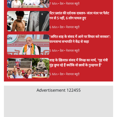
Advertisement
जंतर-मंतर प्रोटेस्ट- 'ताकतवर सरकार के नाम पर
आक्रामकता न दिखाए पुलिस, जेन जी को सुने': SC
5 Min
•
देश
•
नेशनल ब्यूरो
जंतर मंतर प्रोटेस्ट: 'युवाओं को प्रताड़ित किया जा रहा
है, पर मोदी-शाह में बोलने की हिम्मत नहीं'- राहुल
7 Min
•
देश
•
नेशनल ब्यूरो
पेंटर प्रशांत की दर्दनाक दास्तान- जंतर मंतर पर पैलेट
गन से 5 नहीं, 6 लोग घायल हुए
6 Min
•
देश
•
नेशनल ब्यूरो
'अमित शाह के संसद में आने पर विचार करे सरकार':
राज्यसभा सभापति ने केंद्र से कहा