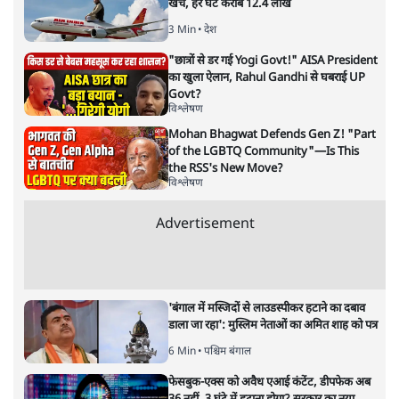
अगली खबर लोड हो रही है...
ताजा खबरें
पीएम मोदी की विदेश यात्राएंः 74.59 करोड़ रुपये
खर्च, हर घंटे करीब 12.4 लाख
3 Min
•
देश
"छात्रों से डर गई Yogi Govt!" AISA President
का खुला ऐलान, Rahul Gandhi से घबराई UP
Govt?
विश्लेषण
Mohan Bhagwat Defends Gen Z! "Part
of the LGBTQ Community"—Is This