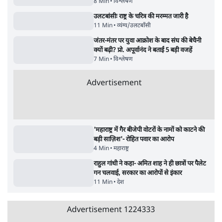
इंस्टाग्राम पर आरक्षण हटाओ आंदोलन का शिगूफा,
क्या Gen Z एकता तोड़ने की मुहिम?
7 Min
•
देश
जनता का 2.32 करोड़ रोज़ाना खर्चः योगी सरकार ने
विज्ञापनों पर उड़ाने में मोदी 3.0 को भी पीछे छोड़ा
7 Min
•
उत्तर प्रदेश
Advertisement
क्या 95 साल पुराने भारतीय सांख्यिकी संस्थान की
स्वायत्तता पर भी अब मंडरा रहा ख़तरा?
8 Min
•
विश्लेषण
उलटबांसीः राष्ट्र के चरित्र की मरम्मत जारी है
11 Min
•
व्यंग्य/उलटबाँसी