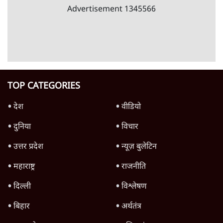
नेतृत्व में लड़ा जाएगा 2027 का चुनाव? Shravan
Garg Explains
वीडियो
Indian History: क्या है 18वीं सदी के भारत की
असलियत? | Prof Purushottam Agrawal
| Baat Bolegi
वीडियो
Trump Iran Accord: क्या झुका अमेरिका US-
Iran Peace Deal Analysis | Muktedar
Khan
वीडियो
Advertisement
महाराष्ट्र राजनीति: शिवसेना UBT में टूट की आहट
और अमित शाह का 'गेम प्लान'
वीडियो
Advertisement
1345566