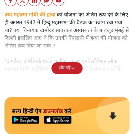
क्या महात्मा गांधी की हत्या
की योजना को अंतिम रूप देने के लिए
ही अगस्त 1947 में हिन्दू महासभा की बैठक का स्वांग रचा गया
था? क्या विनायक दामोदर सावरकर अस्वस्थता के बावजूद मुंबई से
दिल्ली इसलिए आए थे कि उनकी निगरानी में हत्या की योजना को
अंतिम रूप दिया जा सके ?
'द मर्डरर, द मोनार्क एंड द फ़कीर : अ न्यू इनवेस्टीगेशन ऑफ़
और पढ़ें
महात्मा गांधी असेशिनेशन' नामक किताब से ये सवाल उठते हैं।
सत्य हिन्दी ऐप
डाउनलोड
करें