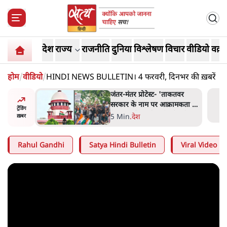
देश
राज्य
राजनीति
दुनिया
विश्लेषण
विचार
वीडियो
वक़्त
होम
/
वीडियो
/
HINDI NEWS BULLETIN। 4 फरवरी, दिनभर की ख़बरें
 बैठकः
जंतर-मंतर प्रोटेस्ट- 'ताकतवर
 सरकार से
सरकार के नाम पर आक्रामकता न
ट्रेंडिंग
दिखाए पुलिस, जेन जी को सुने':
5 Min
.
देश
ख़बर
SC
Rahul Gandhi
Satya Hindi Bulletin
Viral Video