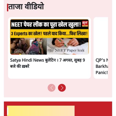
Urmilesh Exposes Voter List Plan: क्या
पिछड़ों और दलितों का वोट काट देगी BJP?
विश्लेषण
भागवत बोले- 'जेन ज़ी पर आँख मूंदकर भरोसा,
आंदोलन देश-विरोधी नहीं'; अतुल लिमये बोले थे-
'एंटी नेशनल'
6 Min
•
देश
ताजा वीडियो