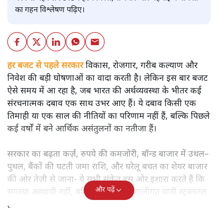
का गहन विश्लेषण पढ़िए।
हर बजट से पहले सरकार
विकास, रोजगार, गरीब कल्याण और
निवेश की बड़ी घोषणाओं का वादा करती है। लेकिन इस बार बजट
ऐसे समय में आ रहा है, जब भारत की अर्थव्यवस्था के भीतर कई
संरचनात्मक दबाव एक साथ उभर आए हैं। ये दबाव किसी एक
तिमाही या एक साल की नीतियों का परिणाम नहीं हैं, बल्कि पिछले
कई वर्षों में बने आर्थिक असंतुलनों का नतीजा हैं।
सरकार का बढ़ता कर्ज़, रुपये की कमजोरी, बॉन्ड बाजार में उथल–
पुथल, बैंकों की घटती जमा राशि, और घरेलू बचत का शेयर बाजार
की ओर तेज़ी से जाना- ये सभी संकेत इस ओर इशारा करते हैं कि
और पढ़ें
समस्या अस्थायी नहीं, बल्कि गहरी और प्रणालीगत यानी स्ट्रक्चरल
है।