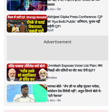
the RSS's New Move?
विश्लेषण
Advertisement
'बंगाल में मस्जिदों से लाउडस्पीकर हटाने का दबाव
डाला जा रहा': मुस्लिम नेताओं का अमित शाह को पत्र
6 Min
•
पश्चिम बंगाल
फेसबुक-एक्स को अवैध एआई कंटेंट, डीपफेक अब
36 नहीं, 3 घंटे में हटाना होगा? सरकार का नया
प्रस्ताव
6 Min
•
देश
Abhijeet Dipke Press Conference: CJP
का 'Kya Bolti Public' अभियान, चुनाव नहीं
लड़ेगी CJP!
दिल्ली
Advertisement