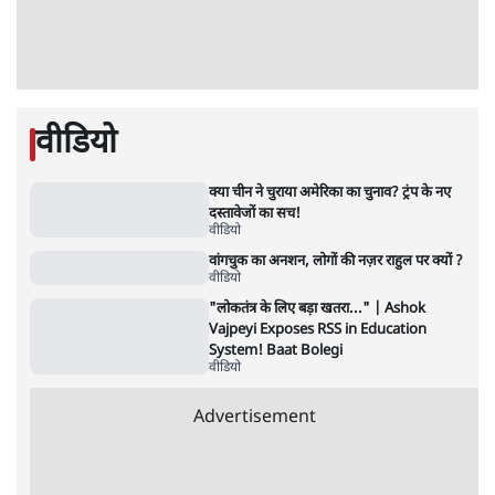
जंतर-मंतर पर युवा आक्रोश के बाद संघ की बेचैनी
क्यों बढ़ी? प्रो. अपूर्वानंद ने बताईं 5 बड़ी वजहें
7 Min
•
विश्लेषण
Advertisement
'महाराष्ट्र में गैर बीजेपी वोटरों के नामों को काटने की
बड़ी साज़िश'- रोहित पवार का आरोप
4 Min
•
महाराष्ट्र
राहुल गांधी ने कहा- अमित शाह ने ही छात्रों पर पैलेट
गन चलवाई, सरकार का आरोपों से इंकार
11 Min
•
देश
Advertisement
1224333