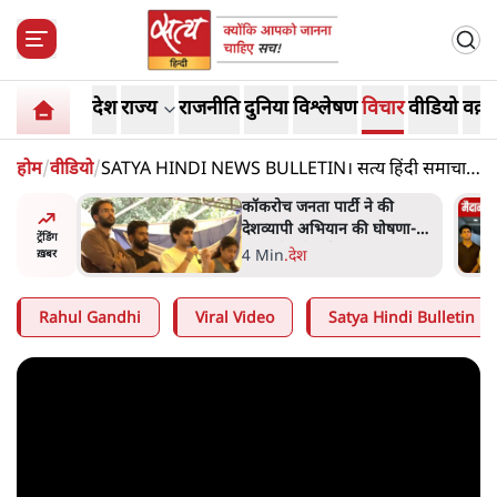
देश
राज्य
राजनीति
दुनिया
विश्लेषण
विचार
वीडियो
वक़्त
होम
/
वीडियो
/
SATYA HINDI NEWS BULLETIN। सत्य हिंदी समाचार
बुलेटिन। 10 अक्टूबर, दोपहर तक की ख़बरें
ात्रों ने
कॉकरोच जनता पार्टी ने की
त सोरेन का
देशव्यापी अभियान की घोषणा-
ट्रेंडिंग
ंगे
'क्या बोलती पब्लिक'
4 Min
.
देश
ख़बर
Rahul Gandhi
Viral Video
Satya Hindi Bulletin