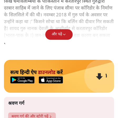
सिख धर्मावलम्बियों के पाकिस्तान में करतारपुर स्थित गुरुद्वारा
दरबार साहिब में जाने के लिए पंजाब सीमा पर कॉरिडोर के निर्माण
के सिलसिले में की थी। नवम्बर 2018 में गुरु पर्व के अवसर पर
उन्होंने कहा था :’ किसने सोचा था कि बर्लिन की दीवार गिर सकती
है! शायद गुरु नानक देवजी के आशीर्वाद से करतारपुर कॉरिडोर
और पढ़ें
(भारत-पाक के !) जन-जन को जोड़ने का बड़ा कारण बन सकता
है!‘
सत्य हिन्दी ऐप
डाउनलोड
करें
श्रवण गर्ग
श्रवण गर्ग
की और स्टोरी पढ़ें