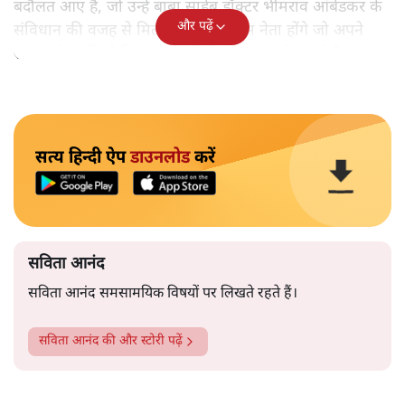
बदौलत आए हैं, जो उन्हें बाबा साहेब डॉक्टर भीमराव आंबेडकर के
और पढ़ें
संविधान की वजह से मिला। ऐसे बहुत कम नेता होंगे जो अपने
समाज के मुद्दों को विधानसभाओं में और संसद में उठाते हैं।
सत्य हिन्दी ऐप
डाउनलोड
करें
सविता आनंद
सविता आनंद समसामयिक विषयों पर लिखते रहते हैं।
सविता आनंद
की और स्टोरी पढ़ें