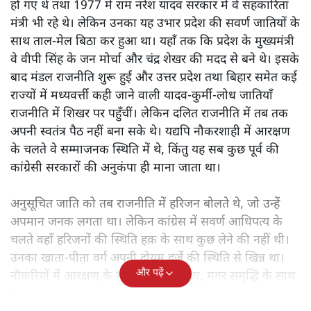
हो गए थे तथा 1977 में राम नरेश यादव सरकार में वे सहकारिता
मंत्री भी रहे थे। लेकिन उनका यह उभार प्रदेश की सवर्ण जातियों के
साथ ताल-मेल बिठा कर हुआ था। यहाँ तक कि प्रदेश के मुख्यमंत्री
वे वीपी सिंह के जन मोर्चा और चंद्र शेखर की मदद से बने थे। इसके
बाद मंडल राजनीति शुरू हुई और उत्तर प्रदेश तथा बिहार समेत कई
राज्यों में मध्यवर्त्ती कही जाने वाली यादव-कुर्मी-लोध जातियाँ
राजनीति में शिखर पर पहुँचीं। लेकिन दलित राजनीति में तब तक
अपनी स्वतंत्र पैठ नहीं बना सके थे। यद्यपि नौकरशाही में आरक्षण
के चलते वे सम्माजनक स्थिति में थे, किंतु यह सब कुछ पूर्व की
कांग्रेसी सरकारों की अनुकंपा ही माना जाता था।
अनुसूचित जाति को तब राजनीति में हरिजन बोलते थे, जो उन्हें
अपमान जनक लगता था। लेकिन कांग्रेस में सवर्ण आधिपत्य के
चलते वहाँ हरिजनों की स्थिति हक़ के साथ कुछ लेने की नहीं थी।
उनका खाता-पीता वर्ग अपनी दोयम दर्जे की स्थिति से खिन्न था।
और पढ़ें
नौकरियों में आरक्षण के बूते वे समृद्ध तो हुए, मगर समृद्धि के साथ
जो आत्म-सम्मान चाहिए था, वह नहीं मिल रहा था।