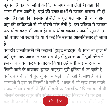
पहुंचती है वहां भी लोगों के दिल में जगह बना लेती है। वहां की
भाषा में ढल जाती है। वहां की दंतकथाओं से उसका याराना भी हो
जाता है। वहां की किस्सागोई शैली से घुलमिल जाती है। वो कहानी
वहां की कविताओं से भी दोस्ती गांठ लेती है। इस प्रक्रिया में उसका
रूप थोड़ा बदल भी जाता है। मगर थोड़ा बदलकर अपनी मूल आत्मा
को बचाए भी रखती है। या ये कहें कि उसका आत्मविस्तार हो जाता
है।
फ्योदोर दोस्तोवस्की की कहानी `ह्वाइट नाइट्स’ के साथ भी हाल में
वही हुआ जब आद्यम नाटक समारोह में युवा रंगकर्मी पूर्वा नरेश ने
इसे आधार बनाकर एक नाटक किया। उन्नीसवीं सदी में रूसी में
लिखी जाने के बावजूद `ह्वाइट नाइट्स’ पूरी दुनिया में छा चुकी है।
बतौर कहानी तो ये पूरी दुनिया में पढ़ी जाती रही है, साथ ही कई
भाषाओं में इस पर फ़िल्में भी बनी हैं। भारत में भी कुछ साल पहले
संजय लीला भंसाली ने हिंदी में इसी पर `सांवरिया’ फिल्म बनाई थी
जिसमें रनबीर कपूर और सोनम कपूर प्रमुख किरदार थे। पर इस
और पढ़ें
कहानी पर कोई नाटक नहीं हुआ है। कम से कम भारत में तो नहीं
हुआ है।