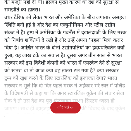
की मंजूरी नहीं दी थी। इसका मुख्य कारण था देश की सुरक्षा से
समझौते का ख़तरा।
उधर टैरिफ को लेकर भारत और अमेरिका के बीच लगातार असहज
स्थिति बनी हुई है और देश का एल्युमीनियम और स्टील उद्योग
संकट में है। ट्रम्प ने अमेरिका के गवर्नेंस में दखलंदाजी के लिए मस्क
को निर्बाध शक्तियाँ दे रखी हैं और उन्हें अपना 'पहला मित्र' करार
दिया है। आख़िर भारत के दोनों उद्योगपतियों का ह्रदयपरिवर्तन क्यों
हुआ, यह लाख टके का सवाल है। दूसरा अगर तीन साल से भारत
सरकार को इस विदेशी कंपनी को भारत में एयरवेज देने से सुरक्षा
को ख़तरा था तो आज क्या वह ख़तरा टल गया है? क्या सरकार
ट्रम्प को खुश करने के लिए स्टारलिंक को इजाजत देगा? भारत
सरकार न भूले कि दो दिन पहले मस्क ने अहंकार भरे स्वर में पोलैंड
के विदेशमंत्री से कहा था कि अगर स्टारलिंक यूक्रेन की संचार सेवा
रोक दे तो उस देश का पूरा फ्रंटलाइन सुरक्षा सिस्टम ध्वस्त हो
और पढ़ें
जाएगा। साथ ही व्हाइटहाउस में ट्रम्प-जेलेंस्की विवाद के बाद यूक्रेन
की सभी इंटेलिजेंस शेयरिंग रोक दी गयी थी।