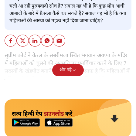
चली आ रही पुरुषवादी सोच है? सवाल यह भी है कि कुछ लोग आधी
आबादी के बारे में फ़ैसला कैसे कर सकते हैं? सवाल यह भी है कि क्या
महिलाओं की आस्था को महत्व नहीं दिया जाना चाहिए?
सुप्रीम कोर्ट ने केरल के सबरीमला स्थित भगवान अयप्पा के मंदिर
में महिलाओं को घुसने की अनुमति पर पुनर्विचार करने के लिए 7
और पढ़ें
सदस्यों के खंडपीठ बनाने को कहा। इससे साफ़ है कि महिलाओं में
मंदिर जाने के फ़ैसले पर सरकार ने रोक नहीं लगाई है।
सत्य हिन्दी ऐप
डाउनलोड
करें