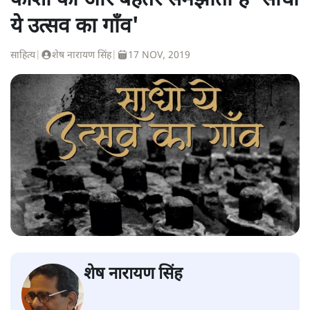
काशी को और बेहतर समझाती है 'साधो
ये उत्सव का गाँव'
साहित्य
|
शेष नारायण सिंह
|
17 NOV, 2019
शेष नारायण सिंह