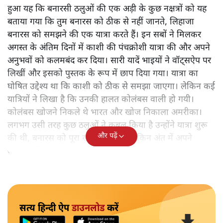
हुआ यह कि बनारसी ठलुओं की एक अड़ी के कुछ नक्षत्रों को यह
बताया गया कि तुम बनारस को ठीक से नहीं जानते, लिहाजा
बनारस को समझने की एक यात्रा करते हैं। इन सबों ने मिलकर
अगस्त के अंतिम दिनों में काशी की पंचक्रोशी यात्रा की और अपने
अनुभवों को कलमबंद कर दिया। सारी यादें भाइयों ने वॉट्सऐप पर
लिखीं और इसको पुस्तक के रूप में छाप दिया गया। यात्रा का
घोषित उद्देश्य था कि काशी को ठीक से समझा जाएगा। लेकिन कई
यात्रियों ने लिखा है कि उनकी हालत कोलंबस वाली हो गयी।
कोलंबस खोजने निकले थे भारत और खोज निकाला अमरीका।
लगभग उसी तरह कुछ ठलुओं ने कुबूल किया है उन्होंने यात्रा शुरू
और पढ़ें
की थी, बनारस को पूरा खोजने के लिए लेकिन अंत में अपने
आपको ही समझकर संतुष्ट हो गए।
सत्य हिन्दी ऐप
डाउनलोड
करें