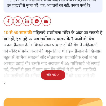
नहीं है। सभी धर्मों के ठेकेदारों को चाहिए कि वे अपने अनुयायियों को
इन पाखंडों से मुक्त करें। यह, अदालतों का नहीं, उनका फर्ज है।
10 से 50 साल की
महिलाएँ सबरीमला मंदिर के अंदर जा सकती हैं
या नहीं, इस मुद्दे पर अब सर्वोच्च न्यायालय के 7 जजों की बेंच
अपना फ़ैसला देगी। पिछले साल पांच जजों की बेंच ने महिलाओं
को मंदिर में प्रवेश करने की अनुमति दी थी। इस फ़ैसले के ख़िलाफ़
बहुत से धार्मिक संगठनों और मौक़ापरस्त राजनीतिक दलों ने भी
आवाज़ उठाई थी। उसके बाद अदालत में 65 याचिकाएं भी लगाई
गईं, जिनमें से कुछ में कहा गया कि मंदिरों में ही क्यों, मसजिदों
और पढ़ें
और पारसियों की अगियारी में भी महिलाओं को अंदर जाने की
इजाजत मिलनी चाहिए।