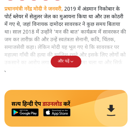
प्रधानमंत्री नरेंद्र मोदी ने जनवरी,
2019 में अंडमान निकोबार के
पोर्ट ब्लेयर में सेलुलर जेल का मुआयना किया था और उस कोठरी
में गए थे, जहां विनायक दामोदर सावरकर ने कुछ समय बिताया
था। साल 2018 में उन्होंने 'मन की बात' कार्यक्रम में सावरकर की
जम कर तारीफ़ की और उन्हें स्वतंत्रता सेनानी, कवि, चिंतक,
समाजसेवी कहा। लेकिन मोदी यह भूल गए थे कि सावरकर पर
महात्मा गाँधी की हत्या की साजिश रचने और इसके लिए लोगों को
और पढ़ें
उकसाने का आरोप लगा था, उन पर मुक़दमा चला था और सिर्फ़
तकनीकी कारणों से उन्हें सज़ा नहीं हुई थी।
सत्य हिन्दी ऐप
डाउनलोड
करें