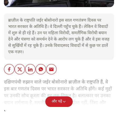
ब्राज़ील के राष्ट्रपति जईर बोसोनारो इस साल गणतंत्रण दिवस पर
भारत सरकार के अतिथि हैं। वे दिल्ली पहुँच चुके हैं। लेकिन वे विवादों
में शुरु से ही रहे हैं। उन पर महिला विरोधी, समलैंगिक विरोधी बयान
देने और यंत्रणा को समर्थन देने के आरोप लग चुके हैं और वे इस वजह
से सुर्खियोें में रह चुके हैं। उनके विवादस्पद विवादों में से कुछ पर डालें
एक नज़र।
दक्षिणपंथी रुझान वाले जईर बोसोनारो ब्राज़ील के राष्ट्रपति हैं, वे
इस बार गणतंत्र दिवस पर भारत सरकार के अतिथि होंगे। कई मुद्दों
पर उनकी सोच क्रूरता की हद तक विकृत है। बलात्कार पर उनका
और पढ़ें
बयान शर्मनाक है, समलैंगिक लोग उन्हें बर्दाश्त नहीं, हिंसा और
हत्याएं उनकी 'रूल-बुक' में हैं।