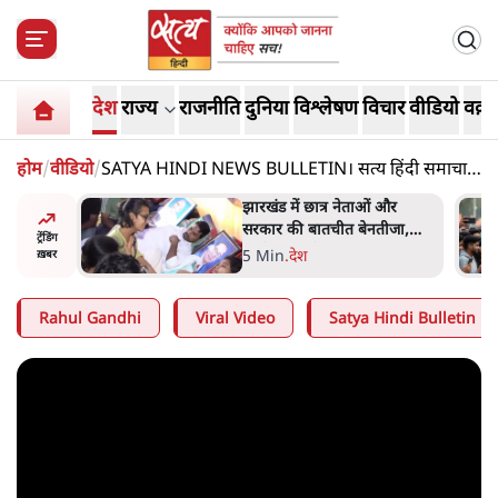
देश
राज्य
राजनीति
दुनिया
विश्लेषण
विचार
वीडियो
वक़्त
होम
/
वीडियो
/
SATYA HINDI NEWS BULLETIN। सत्य हिंदी समाचार
बुलेटिन। 16 सितंबर, दिनभर की बड़ी ख़बरें
ess
झारखंड में छात्र नेताओं और
ा 'Kya
सरकार की बातचीत बेनतीजा,
ट्रेंडिंग
न, चुनाव
आंदोलन जारी
5 Min
.
देश
ख़बर
Rahul Gandhi
Viral Video
Satya Hindi Bulletin