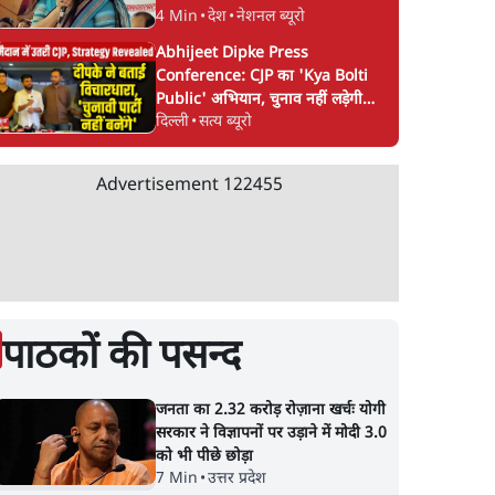
4 Min
•
देश
•
नेशनल ब्यूरो
Abhijeet Dipke Press
Conference: CJP का 'Kya Bolti
Public' अभियान, चुनाव नहीं लड़ेगी
दिल्ली
•
सत्य ब्यूरो
CJP!
Advertisement
122455
पाठकों की पसन्द
जनता का 2.32 करोड़ रोज़ाना खर्चः योगी
सरकार ने विज्ञापनों पर उड़ाने में मोदी 3.0
को भी पीछे छोड़ा
7 Min
•
उत्तर प्रदेश