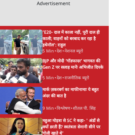
Advertisement
'E20- दाल में काला नहीं, पूरी दाल ही
काली; वाहनों को बरबाद कर रहा है
इथेनॉल': राहुल
5 Min
•
देश
•
नेशनल ब्यूरो
BJP और मोदी ‘गॉडफादर’ भागवत की
Gen Z पर सलाह मानेंः अभिजीत दिपके
5 Min
•
देश
•
राजनीतिक ब्यूरो
मार्क ज़करबर्ग का माफीनामाः ये बहुत
अंदर की बात है
9 Min
•
विश्लेषण
•
शीतल पी. सिंह
महुआ मोइत्रा से SC ने कहा- ' अंडों से
क्यों डरती हैं? स्वतंत्रता सेनानी सीने पर
गोली खाते थे'