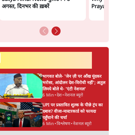
अगस्त, दिनभर की ख़बरें
Prayagraj Rally?
सर्वाधिक पढ़ी गयी खबरें
भागवत बोले- 'जेन ज़ी पर आँख मूंदकर
भरोसा, आंदोलन देश-विरोधी नहीं'; अतुल
लिमये बोले थे- 'एंटी नेशनल'
6 Min
•
देश
•
नेशनल ब्यूरो
UPI पर प्रस्तावित शुल्क के पीछे ट्रंप का
दबाव? वीजा-मास्टरकार्ड को फायदा
पहुँचाने की चर्चा
6 Min
•
विश्लेषण
•
नेशनल ब्यूरो