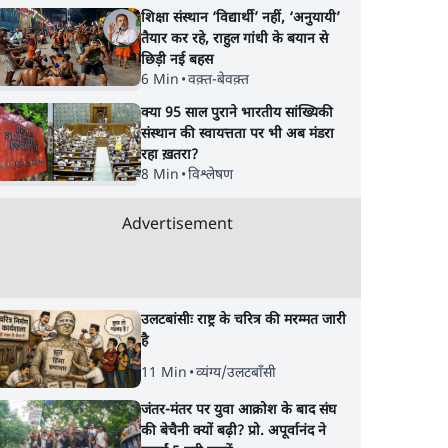
शिक्षा संस्थान ‘विद्यार्थी’ नहीं, ‘अनुयायी’
तैयार कर रहे, राहुल गांधी के बयान से
छिड़ी नई बहस
6 Min
•
वक़्त-बेवक़्त
क्या 95 साल पुराने भारतीय सांख्यिकी
संस्थान की स्वायत्तता पर भी अब मंडरा
रहा ख़तरा?
8 Min
•
विश्लेषण
Advertisement
उलटबांसीः राष्ट्र के चरित्र की मरम्मत जारी
है
11 Min
•
व्यंग्य/उलटबाँसी
जंतर-मंतर पर युवा आक्रोश के बाद संघ
की बेचैनी क्यों बढ़ी? प्रो. अपूर्वानंद ने