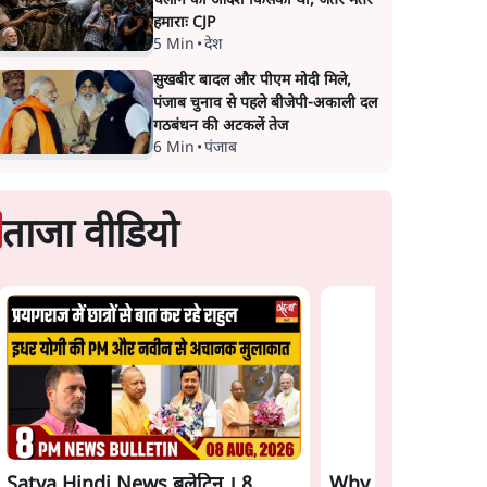
चलाने का आदेश किसका था, जंतर मंतर
हमाराः CJP
5 Min
•
देश
सुखबीर बादल और पीएम मोदी मिले,
पंजाब चुनाव से पहले बीजेपी-अकाली दल
गठबंधन की अटकलें तेज
6 Min
•
पंजाब
ताजा वीडियो
Satya Hindi News बुलेटिन । 8
Why BJP Allowed