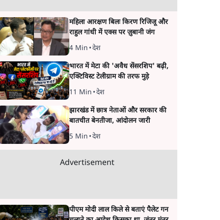
महिला आरक्षण बिलः किरण रिजिजू और
राहुल गांधी में एक्स पर ज़ुबानी जंग
4 Min
•
देश
भारत में मेटा की 'अवैध सेंसरशिप' बढ़ी,
एक्टिविस्ट टेलीग्राम की तरफ मुड़े
11 Min
•
देश
झारखंड में छात्र नेताओं और सरकार की
बातचीत बेनतीजा, आंदोलन जारी
5 Min
•
देश
Advertisement
पीएम मोदी लाल किले से बताएं पैलेट गन