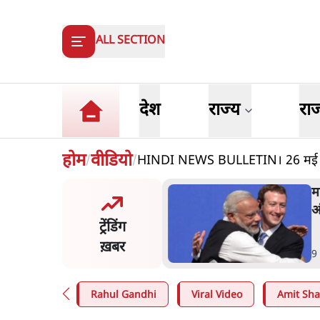
ALL SECTION
देश
राज्य
रा
होम
वीडियो
HINDI NEWS BULLETIN। 26 मई दि
/
/
और मोदी ‘गॉडफादर’ भागवत
म
en Z पर सलाह मानेंः अभिजीत
अ
ट्रेंडिंग
े
ख़बर
n
.
देश
9
Rahul Gandhi
Viral Video
Amit Sh