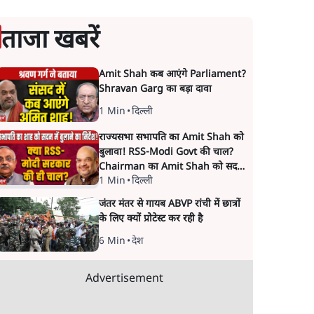
ताजा खबरें
Amit Shah कब आएंगे Parliament?
Shravan Garg का बड़ा दावा
1 Min
•
दिल्ली
राज्यसभा सभापति का Amit Shah को
बुलावा! RSS-Modi Govt की चाल?
Chairman का Amit Shah को सदन
1 Min
•
दिल्ली
में बयान देने का संकेत क्यों? Senior
journalist Vinod Agnihotri ने इसे
जंतर मंतर से गायब ABVP रांची में छात्रों
Modi Government और RSS की
के लिए क्यों प्रोटेस्ट कर रही है
संभावित strategy से जोड़कर बड़ा
सवाल उठाया है।
6 Min
•
देश
Advertisement