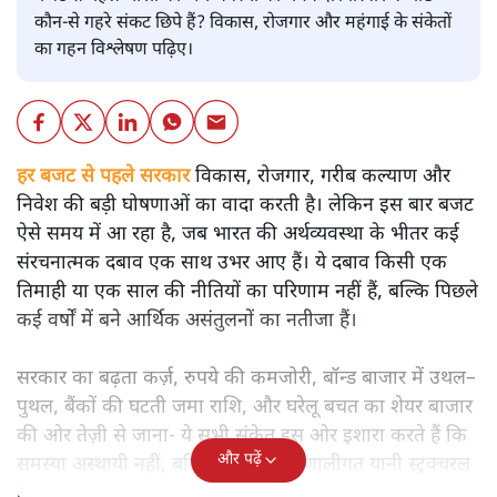
कौन-से गहरे संकट छिपे हैं? विकास, रोजगार और महंगाई के संकेतों
का गहन विश्लेषण पढ़िए।
हर बजट से पहले सरकार
विकास, रोजगार, गरीब कल्याण और
निवेश की बड़ी घोषणाओं का वादा करती है। लेकिन इस बार बजट
ऐसे समय में आ रहा है, जब भारत की अर्थव्यवस्था के भीतर कई
संरचनात्मक दबाव एक साथ उभर आए हैं। ये दबाव किसी एक
तिमाही या एक साल की नीतियों का परिणाम नहीं हैं, बल्कि पिछले
कई वर्षों में बने आर्थिक असंतुलनों का नतीजा हैं।
सरकार का बढ़ता कर्ज़, रुपये की कमजोरी, बॉन्ड बाजार में उथल–
पुथल, बैंकों की घटती जमा राशि, और घरेलू बचत का शेयर बाजार
की ओर तेज़ी से जाना- ये सभी संकेत इस ओर इशारा करते हैं कि
और पढ़ें
समस्या अस्थायी नहीं, बल्कि गहरी और प्रणालीगत यानी स्ट्रक्चरल
है।