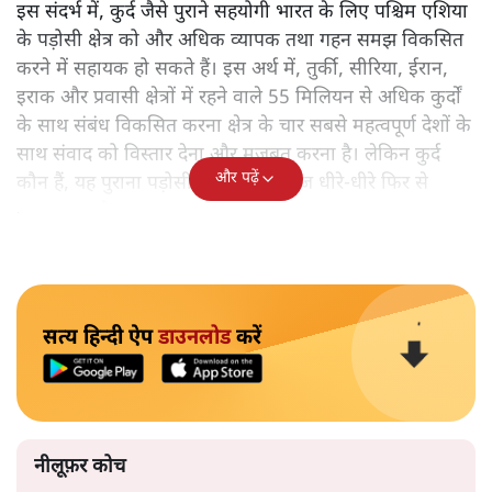
इस संदर्भ में, कुर्द जैसे पुराने सहयोगी भारत के लिए पश्चिम एशिया
के पड़ोसी क्षेत्र को और अधिक व्यापक तथा गहन समझ विकसित
करने में सहायक हो सकते हैं। इस अर्थ में, तुर्की, सीरिया, ईरान,
इराक और प्रवासी क्षेत्रों में रहने वाले 55 मिलियन से अधिक कुर्दों
के साथ संबंध विकसित करना क्षेत्र के चार सबसे महत्वपूर्ण देशों के
साथ संवाद को विस्तार देना और मजबूत करना है। लेकिन कुर्द
और पढ़ें
कौन हैं, यह पुराना पड़ोसी जिसे भारत आज धीरे-धीरे फिर से
पहचान रहा है?
सत्य हिन्दी ऐप
डाउनलोड
करें
नीलूफ़र कोच