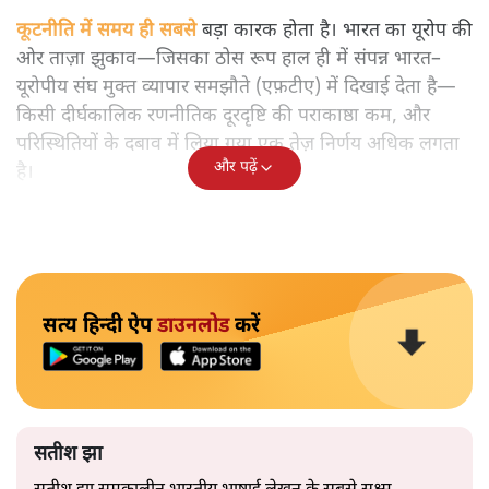
कूटनीति में समय ही सबसे
बड़ा कारक होता है। भारत का यूरोप की
ओर ताज़ा झुकाव—जिसका ठोस रूप हाल ही में संपन्न भारत–
यूरोपीय संघ मुक्त व्यापार समझौते (एफ़टीए) में दिखाई देता है—
किसी दीर्घकालिक रणनीतिक दूरदृष्टि की पराकाष्ठा कम, और
परिस्थितियों के दबाव में लिया गया एक तेज़ निर्णय अधिक लगता
और पढ़ें
है।
सत्य हिन्दी ऐप
डाउनलोड
करें
सतीश झा