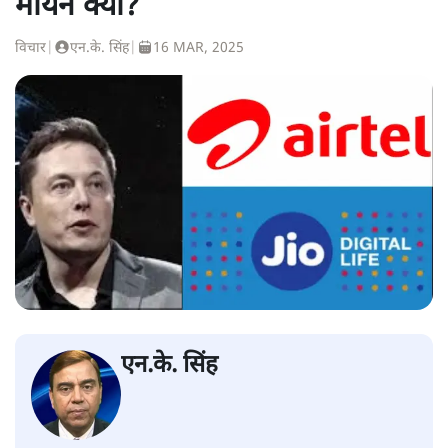
मायने क्या?
विचार
|
एन.के. सिंह
|
16 MAR, 2025
एन.के. सिंह