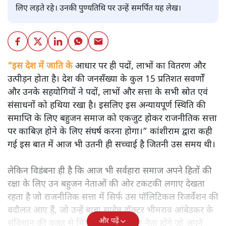
लिए लड़ते रहे। उनकी पुण्यतिथि पर उन्हें समर्पित यह लेख।
“इस देश में जाति के
आधार पर ही पदों, लाभों का वितरण और
उत्पीड़न होता है। देश की जनसँख्या के कुल 15 प्रतिशत सवर्णों
और उनके सहयोगियों ने पदों, लाभों और सत्ता के सभी स्रोत एवं
संसाधनों को हथिया रखा है। इसलिए इस अन्यायपूर्ण स्थिति की
समाप्ति के लिए बहुजन समाज को एकजुट होकर राजनीतिक सत्ता
पर काबिज़ होने के लिए संघर्ष करना होगा।” कांशीराम द्वारा कही
गई इस बात में आज भी उतनी ही सच्चाई है जितनी उस समय थी।
लेकिन विडंबना ही है कि आज भी सर्वहारा समाज अपने हितों की
रक्षा के लिए उन बहुजन नेताओं की ओर टकटकी लगाए देखता
रहता है जो राजनीतिक सत्ता में सिर्फ उस पॉलिटिकल रिजर्वेशन की
बदौलत आए हैं, जो उन्हें बाबा साहेब डॉक्टर भीमराव आंबेडकर के
और पढ़ें
संविधान की वजह से मिला। ऐसे बहुत कम नेता होंगे जो अपने