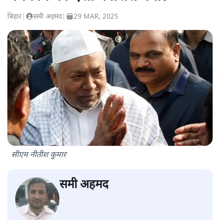
बिहार
|
समी अहमद
|
29 MAR, 2025
सीएम नीतीश कुमार
समी अहमद