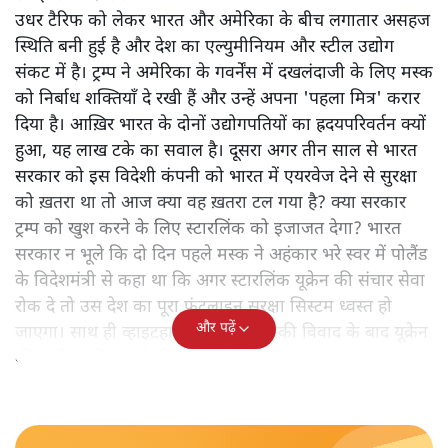
उधर टैरिफ को लेकर भारत और अमेरिका के बीच लगातार असहज
स्थिति बनी हुई है और देश का एल्युमीनियम और स्टील उद्योग
संकट में है। ट्रम्प ने अमेरिका के गवर्नेंस में दखलंदाजी के लिए मस्क
को निर्बाध शक्तियाँ दे रखी हैं और उन्हें अपना 'पहला मित्र' करार
दिया है। आख़िर भारत के दोनों उद्योगपतियों का ह्रदयपरिवर्तन क्यों
हुआ, यह लाख टके का सवाल है। दूसरा अगर तीन साल से भारत
सरकार को इस विदेशी कंपनी को भारत में एयरवेज देने से सुरक्षा
को ख़तरा था तो आज क्या वह ख़तरा टल गया है? क्या सरकार
ट्रम्प को खुश करने के लिए स्टारलिंक को इजाजत देगा? भारत
सरकार न भूले कि दो दिन पहले मस्क ने अहंकार भरे स्वर में पोलैंड
के विदेशमंत्री से कहा था कि अगर स्टारलिंक यूक्रेन की संचार सेवा
रोक दे तो उस देश का पूरा फ्रंटलाइन सुरक्षा सिस्टम ध्वस्त हो
और पढ़ें
जाएगा। साथ ही व्हाइटहाउस में ट्रम्प-जेलेंस्की विवाद के बाद यूक्रेन
की सभी इंटेलिजेंस शेयरिंग रोक दी गयी थी।