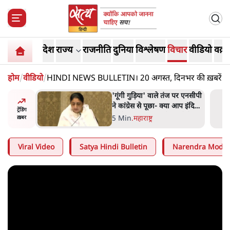
देश
राज्य
राजनीति
दुनिया
विश्लेषण
विचार
वीडियो
वक़्त
होम
/
वीडियो
/
HINDI NEWS BULLETIN। 20 अगस्त, दिनभर की ख़बरें
दिपके ने
'गूंगी गुड़िया' वाले तंज पर एनसीपी
र्ग से जेन
ने कांग्रेस से पूछा- क्या आप इंदिरा
ट्रेंडिंग
गांधी का अपमान सही मानते हैं?
5 Min
.
महाराष्ट्र
ख़बर
Viral Video
Satya Hindi Bulletin
Narendra Modi