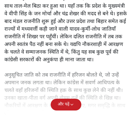
साथ ताल-मेल बिठा कर हुआ था। यहाँ तक कि प्रदेश के मुख्यमंत्री
वे वीपी सिंह के जन मोर्चा और चंद्र शेखर की मदद से बने थे। इसके
बाद मंडल राजनीति शुरू हुई और उत्तर प्रदेश तथा बिहार समेत कई
राज्यों में मध्यवर्त्ती कही जाने वाली यादव-कुर्मी-लोध जातियाँ
राजनीति में शिखर पर पहुँचीं। लेकिन दलित राजनीति में तब तक
अपनी स्वतंत्र पैठ नहीं बना सके थे। यद्यपि नौकरशाही में आरक्षण
के चलते वे सम्माजनक स्थिति में थे, किंतु यह सब कुछ पूर्व की
कांग्रेसी सरकारों की अनुकंपा ही माना जाता था।
अनुसूचित जाति को तब राजनीति में हरिजन बोलते थे, जो उन्हें
अपमान जनक लगता था। लेकिन कांग्रेस में सवर्ण आधिपत्य के
चलते वहाँ हरिजनों की स्थिति हक़ के साथ कुछ लेने की नहीं थी।
उनका खाता-पीता वर्ग अपनी दोयम दर्जे की स्थिति से खिन्न था।
और पढ़ें
नौकरियों में आरक्षण के बूते वे समृद्ध तो हुए, मगर समृद्धि के साथ
जो आत्म-सम्मान चाहिए था, वह नहीं मिल रहा था।