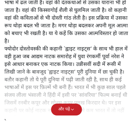
भाषा में ढल जाती है। वहां की दंतकथाओं से उसका याराना भी हो
जाता है। वहां की किस्सागोई शैली से घुलमिल जाती है। वो कहानी
वहां की कविताओं से भी दोस्ती गांठ लेती है। इस प्रक्रिया में उसका
रूप थोड़ा बदल भी जाता है। मगर थोड़ा बदलकर अपनी मूल आत्मा
को बचाए भी रखती है। या ये कहें कि उसका आत्मविस्तार हो जाता
है।
फ्योदोर दोस्तोवस्की की कहानी `ह्वाइट नाइट्स’ के साथ भी हाल में
वही हुआ जब आद्यम नाटक समारोह में युवा रंगकर्मी पूर्वा नरेश ने
इसे आधार बनाकर एक नाटक किया। उन्नीसवीं सदी में रूसी में
लिखी जाने के बावजूद `ह्वाइट नाइट्स’ पूरी दुनिया में छा चुकी है।
बतौर कहानी तो ये पूरी दुनिया में पढ़ी जाती रही है, साथ ही कई
भाषाओं में इस पर फ़िल्में भी बनी हैं। भारत में भी कुछ साल पहले
संजय लीला भंसाली ने हिंदी में इसी पर `सांवरिया’ फिल्म बनाई थी
जिसमें रनबीर कपूर और सोनम कपूर प्रमुख किरदार थे। पर इस
और पढ़ें
कहानी पर कोई नाटक नहीं हुआ है। कम से कम भारत में तो नहीं
हुआ है।