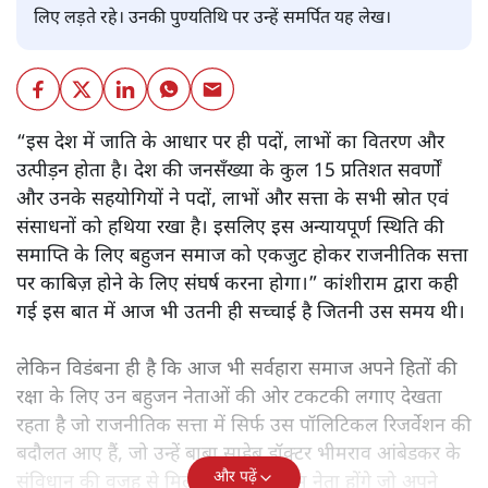
लिए लड़ते रहे। उनकी पुण्यतिथि पर उन्हें समर्पित यह लेख।
“इस देश में जाति के आधार पर ही पदों, लाभों का वितरण और
उत्पीड़न होता है। देश की जनसँख्या के कुल 15 प्रतिशत सवर्णों
और उनके सहयोगियों ने पदों, लाभों और सत्ता के सभी स्रोत एवं
संसाधनों को हथिया रखा है। इसलिए इस अन्यायपूर्ण स्थिति की
समाप्ति के लिए बहुजन समाज को एकजुट होकर राजनीतिक सत्ता
पर काबिज़ होने के लिए संघर्ष करना होगा।” कांशीराम द्वारा कही
गई इस बात में आज भी उतनी ही सच्चाई है जितनी उस समय थी।
लेकिन विडंबना ही है कि आज भी सर्वहारा समाज अपने हितों की
रक्षा के लिए उन बहुजन नेताओं की ओर टकटकी लगाए देखता
रहता है जो राजनीतिक सत्ता में सिर्फ उस पॉलिटिकल रिजर्वेशन की
बदौलत आए हैं, जो उन्हें बाबा साहेब डॉक्टर भीमराव आंबेडकर के
और पढ़ें
संविधान की वजह से मिला। ऐसे बहुत कम नेता होंगे जो अपने