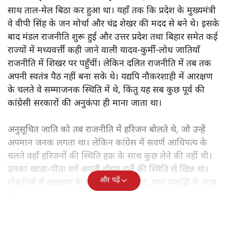
साथ ताल-मेल बिठा कर हुआ था। यहाँ तक कि प्रदेश के मुख्यमंत्री
वे वीपी सिंह के जन मोर्चा और चंद्र शेखर की मदद से बने थे। इसके
बाद मंडल राजनीति शुरू हुई और उत्तर प्रदेश तथा बिहार समेत कई
राज्यों में मध्यवर्त्ती कही जाने वाली यादव-कुर्मी-लोध जातियाँ
राजनीति में शिखर पर पहुँचीं। लेकिन दलित राजनीति में तब तक
अपनी स्वतंत्र पैठ नहीं बना सके थे। यद्यपि नौकरशाही में आरक्षण
के चलते वे सम्माजनक स्थिति में थे, किंतु यह सब कुछ पूर्व की
कांग्रेसी सरकारों की अनुकंपा ही माना जाता था।
अनुसूचित जाति को तब राजनीति में हरिजन बोलते थे, जो उन्हें
अपमान जनक लगता था। लेकिन कांग्रेस में सवर्ण आधिपत्य के
चलते वहाँ हरिजनों की स्थिति हक़ के साथ कुछ लेने की नहीं थी।
उनका खाता-पीता वर्ग अपनी दोयम दर्जे की स्थिति से खिन्न था।
और पढ़ें
नौकरियों में आरक्षण के बूते वे समृद्ध तो हुए, मगर समृद्धि के साथ
जो आत्म-सम्मान चाहिए था, वह नहीं मिल रहा था।