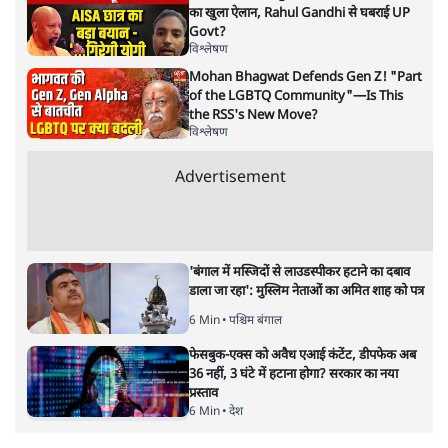
की गहरी अनुभूति कराई। पढ़िए, रवीन्द्र त्रिपाठी की समीक्षा।
कहानी पहले किसी एक देश या स्थान की होती है। वहीं की भाषा में
लिखी या कही जाती है। लेकिन वहां की होकर भी वो सिर्फ वहीं की
नहीं होती। वो दूर देशों की यात्रा पर चली जाती है। जिस देश में
पहुंचती है वहां भी लोगों के दिल में जगह बना लेती है। वहां की
भाषा में ढल जाती है। वहां की दंतकथाओं से उसका याराना भी हो
जाता है। वहां की किस्सागोई शैली से घुलमिल जाती है। वो कहानी
वहां की कविताओं से भी दोस्ती गांठ लेती है। इस प्रक्रिया में उसका
रूप थोड़ा बदल भी जाता है। मगर थोड़ा बदलकर अपनी मूल आत्मा
को बचाए भी रखती है। या ये कहें कि उसका आत्मविस्तार हो जाता
है।
फ्योदोर दोस्तोवस्की की कहानी `ह्वाइट नाइट्स’ के साथ भी हाल में
वही हुआ जब आद्यम नाटक समारोह में युवा रंगकर्मी पूर्वा नरेश ने
इसे आधार बनाकर एक नाटक किया। उन्नीसवीं सदी में रूसी में
लिखी जाने के बावजूद `ह्वाइट नाइट्स’ पूरी दुनिया में छा चुकी है।
बतौर कहानी तो ये पूरी दुनिया में पढ़ी जाती रही है, साथ ही कई