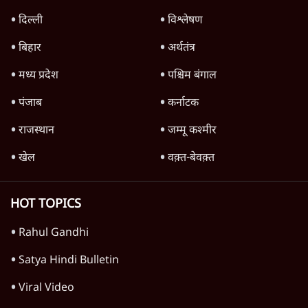
Advertisement
'महाराष्ट्र में गैर बीजेपी वोटरों के नामों को काटने की
बड़ी साज़िश'- रोहित पवार का आरोप
4 Min
•
महाराष्ट्र
राहुल गांधी ने कहा- अमित शाह ने ही छात्रों पर पैलेट
गन चलवाई, सरकार का आरोपों से इंकार
11 Min
•
देश
Advertisement
1224333
वीडियो