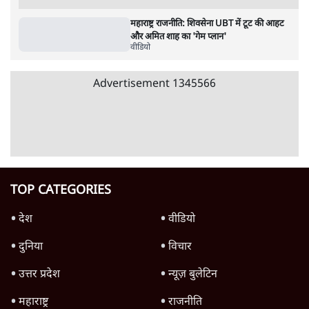
जनता का 2.32 करोड़ रोज़ाना खर्चः योगी सरकार ने
विज्ञापनों पर उड़ाने में मोदी 3.0 को भी पीछे छोड़ा
7 Min
•
उत्तर प्रदेश
Advertisement
क्या 95 साल पुराने भारतीय सांख्यिकी संस्थान की
स्वायत्तता पर भी अब मंडरा रहा ख़तरा?
8 Min
•
विश्लेषण
उलटबांसीः राष्ट्र के चरित्र की मरम्मत जारी है
11 Min
•
व्यंग्य/उलटबाँसी
जंतर-मंतर पर युवा आक्रोश के बाद संघ की बेचैनी
क्यों बढ़ी? प्रो. अपूर्वानंद ने बताईं 5 बड़ी वजहें
7 Min
•
विश्लेषण