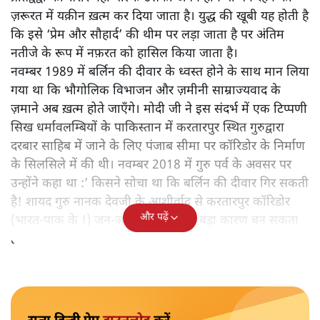
यह एक अलग तरह का युद्ध है जिसकी तैयारी शायद अलग-अलग
प्रयोगशालाओं में सालों से की जाती होगी! ऐसा युद्ध जिसमें
हथियारों का इस्तेमाल कम से कम दिखता है पर लड़ाई निरंतर
चलती रहती है। उस समय भी जारी रहती है जब लगने लगता है कि
अब सबकुछ सामान्य हो गया या हो रहा है। इस तरह के युद्ध में
प्रतिद्वंद्वी का शरीर नहीं बल्कि उसका अपने होने या बने रहने की
ज़रूरत में यक़ीन ख़त्म कर दिया जाता है। युद्ध की खूबी यह होती है
कि इसे ‘प्रेम और सौहार्द’ की थीम पर लड़ा जाता है पर अंतिम
नतीजे के रूप में नफ़रत को हासिल किया जाता है।
नवम्बर 1989 में बर्लिन की दीवार के ध्वस्त होने के साथ मान लिया
गया था कि भौगोलिक विभाजन और ज़मीनी साम्राज्यवाद के
ज़माने अब ख़त्म होते जाएँगे। मोदी जी ने इस संदर्भ में एक टिप्पणी
सिख धर्मावलम्बियों के पाकिस्तान में करतारपुर स्थित गुरुद्वारा
दरबार साहिब में जाने के लिए पंजाब सीमा पर कॉरिडोर के निर्माण