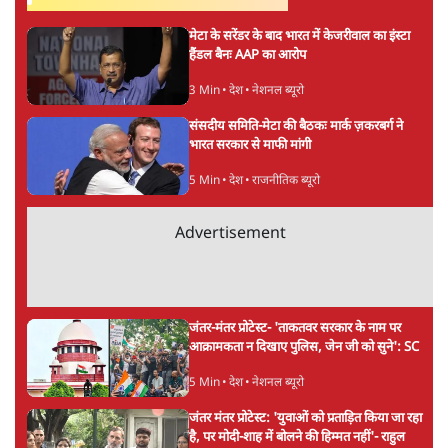
अगली खबर लोड हो रही है...
ताजा खबरें
SC-ST आरक्षण में क्रीमी लेयर क्यों नहीं? केंद्र ने
सुप्रीम कोर्ट में बताया कारण
5 Min
•
देश
पेपर लीक घोटाले की सच्चाई: छात्रों के विरोध और
भर्ती में धोखाधड़ी पर राजेंद्र तिवारी। BJP बनाम
कांग्रेस।
विश्लेषण
सीजेपी ने अपना 4 सूत्री एजेंडा जारी किया- शिक्षा,
रोज़गार, सरकारी संस्थाओं की जवाबदेही
3 Min
•
देश