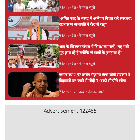
Advertisement
पीएम मोदी की विदेश यात्राएंः 74.59 करोड़ रुपये
खर्च, हर घंटे करीब 12.4 लाख
3 Min
•
देश
"छात्रों से डर गई Yogi Govt!" AISA President
का खुला ऐलान, Rahul Gandhi से घबराई UP
Govt?
विश्लेषण
Mohan Bhagwat Defends Gen Z! "Part
of the LGBTQ Community"—Is This
the RSS's New Move?
विश्लेषण
Advertisement