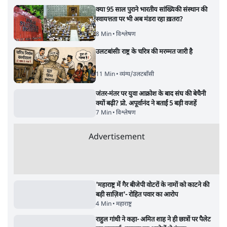
बजे की ख़बरें
बजे की ख़बरें
सर्वाधिक पढ़ी गयी खबरें
मेटा के सरेंडर के बाद भारत में केजरीवाल का इंस्टा
हैंडल बैनः AAP का आरोप
3 Min
•
देश
•
नेशनल ब्यूरो
संसदीय समिति-मेटा की बैठकः मार्क ज़करबर्ग ने
भारत सरकार से माफी मांगी
5 Min
•
देश
•
राजनीतिक ब्यूरो
Advertisement