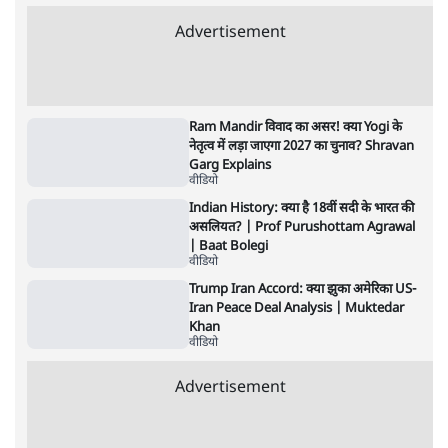
विज्ञापनों पर उड़ाने में मोदी 3.0 को भी पीछे छोड़ा
7 Min
•
उत्तर प्रदेश
•
नेशनल ब्यूरो
Advertisement
122455
पाठकों की पसन्द
शिक्षा संस्थान ‘विद्यार्थी’ नहीं, ‘अनुयायी’ तैयार कर
रहे, राहुल गांधी के बयान से छिड़ी नई बहस
6 Min
•
वक़्त-बेवक़्त
इंस्टाग्राम पर आरक्षण हटाओ आंदोलन का शिगूफा,
क्या Gen Z एकता तोड़ने की मुहिम?
7 Min
•
देश