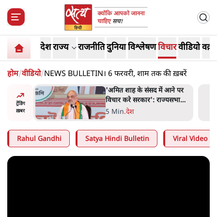
देश
राज्य
राजनीति
दुनिया
विश्लेषण
विचार
वीडियो
वक़्त
होम
/
वीडियो
/
NEWS BULLETIN। 6 फरवरी, शाम तक की ख़बरें
 आने पर
शाह के ख़िलाफ़ संसद में विपक्ष का
ज्यसभा
मार्च, 'गृह मंत्री मुंह छुपा रहे हैं
ट्रेंडिंग
क्योंकि वो छात्रों के गुनहगार हैं'
5 Min
.
देश
ख़बर
Rahul Gandhi
Satya Hindi Bulletin
Viral Video