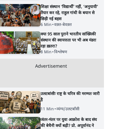
शिक्षा संस्थान ‘विद्यार्थी’ नहीं, ‘अनुयायी’
तैयार कर रहे, राहुल गांधी के बयान से
छिड़ी नई बहस
6 Min
•
वक़्त-बेवक़्त
क्या 95 साल पुराने भारतीय सांख्यिकी
संस्थान की स्वायत्तता पर भी अब मंडरा
रहा ख़तरा?
8 Min
•
विश्लेषण
Advertisement
बिल पेश
Modi Govt Reaching
'E20- दाल में काला नही
्रेस ने
Out to Rahul Gandhi?
पूरी दाल ही काली; वाहन
 जारी
भारतीय राजनीति में आ रहा
बरबाद कर रहा है इथेनॉ
उलटबांसीः राष्ट्र के चरित्र की मरम्मत जारी
बड़ा बदलाव? | Ashutosh
राहुल
है
Ki Baat
11 Min
•
व्यंग्य/उलटबाँसी
जंतर-मंतर पर युवा आक्रोश के बाद संघ
की बेचैनी क्यों बढ़ी? प्रो. अपूर्वानंद ने