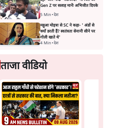
Gen Z पर सलाह मानेंः अभिजीत दिपके
5 Min
•
देश
महुआ मोइत्रा से SC ने कहा- ' अंडों से
क्यों डरती हैं? स्वतंत्रता सेनानी सीने पर
गोली खाते थे'
4 Min
•
देश
ताजा वीडियो