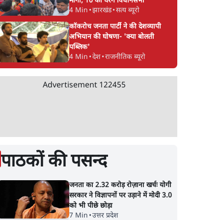
मांगा, 10 को घेरेंगे विधानसभा
4 Min
•
झारखंड
•
सत्य ब्यूरो
कॉकरोच जनता पार्टी ने की देशव्यापी
अभियान की घोषणा- 'क्या बोलती
पब्लिक'
4 Min
•
देश
•
राजनीतिक ब्यूरो
Advertisement
122455
पाठकों की पसन्द
जनता का 2.32 करोड़ रोज़ाना खर्चः योगी
सरकार ने विज्ञापनों पर उड़ाने में मोदी 3.0
को भी पीछे छोड़ा
7 Min
•
उत्तर प्रदेश