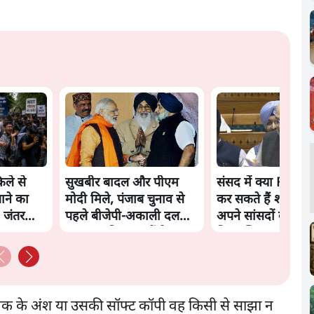
ले से
सुखबीर बादल और पीएम
संसद में क्या FCRA 
ाने का
मोदी मिले, पंजाब चुनाव से
कर सकते हैं शाह? कांग
 जंतर
पहले बीजेपी-अकाली दल
अपने सांसदों के लिए
गठबंधन की अटकलें तेज
किया व्हिप
्तक के अंश या उसकी सॉफ्ट कॉपी वह किसी से साझा न