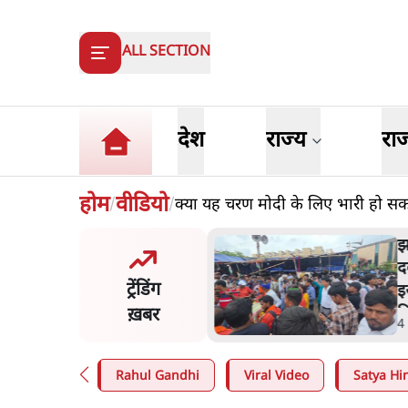
ALL SECTION
देश
राज्य
रा
होम
वीडियो
क्या यह चरण मोदी के लिए भारी हो सक
/
/
 अहमद के बेटे अबान अहमद
झ
़क हादसे में मौत, जेल में बंद
द
ट्रेंडिंग
े मिलने जा रहे थे
इ
ख़बर
व
n
.
उत्तर प्रदेश
4
Rahul Gandhi
Viral Video
Satya Hin