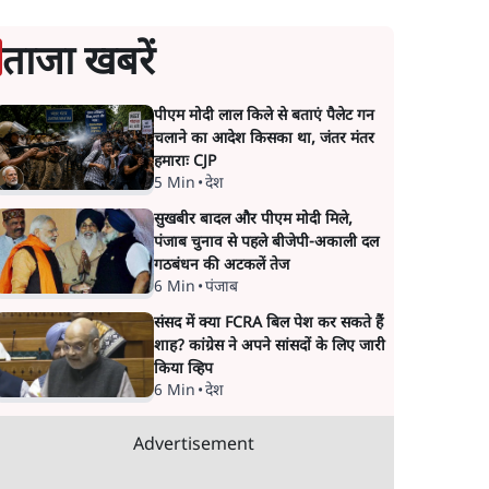
ताजा खबरें
पीएम मोदी लाल किले से बताएं पैलेट गन
चलाने का आदेश किसका था, जंतर मंतर
हमाराः CJP
5 Min
•
देश
सुखबीर बादल और पीएम मोदी मिले,
पंजाब चुनाव से पहले बीजेपी-अकाली दल
गठबंधन की अटकलें तेज
6 Min
•
पंजाब
संसद में क्या FCRA बिल पेश कर सकते हैं
शाह? कांग्रेस ने अपने सांसदों के लिए जारी
किया व्हिप
6 Min
•
देश
Advertisement