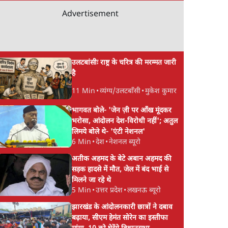
Advertisement
उलटबांसीः राष्ट्र के चरित्र की मरम्मत जारी
है
11 Min
•
व्यंग्य/उलटबाँसी
•
मुकेश कुमार
भागवत बोले- 'जेन ज़ी पर आँख मूंदकर
भरोसा, आंदोलन देश-विरोधी नहीं'; अतुल
लिमये बोले थे- 'एंटी नेशनल'
6 Min
•
देश
•
नेशनल ब्यूरो
अतीक अहमद के बेटे अबान अहमद की
सड़क हादसे में मौत, जेल में बंद भाई से
मिलने जा रहे थे
5 Min
•
उत्तर प्रदेश
•
लखनऊ ब्यूरो
झारखंड के आंदोलनकारी छात्रों ने दबाव
बढ़ाया, सीएम हेमंत सोरेन का इस्तीफा