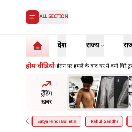
ALL SECTION
देश
राज्य
रा
होम
वीडियो
ईरान पर हमले के बाद घर में क्यों घिरे ट्र
/
/
मंतर प्रोटेस्ट: 'युवाओं को
प
ड़ित किया जा रहा है, पर मोदी-
म
ट्रेंडिंग
ें बोलने की हिम्मत नहीं'- राहुल
घ
ख़बर
n
.
देश
6
Satya Hindi Bulletin
Rahul Gandhi