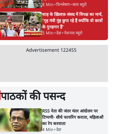
8 Min
•
विश्लेषण
•
सत्य ब्यूरो
शाह के ख़िलाफ़ संसद में विपक्ष का मार्च,
'गृह मंत्री मुंह छुपा रहे हैं क्योंकि वो छात्रों
के गुनहगार हैं'
5 Min
•
देश
•
नेशनल ब्यूरो
Advertisement
122455
पाठकों की पसन्द
RSS नेता की जंतर मंतर आंदोलन पर
टिप्पणी- सीधे फायरिंग कराता, महिलाओं
का रेप करवाता
4 Min
•
देश