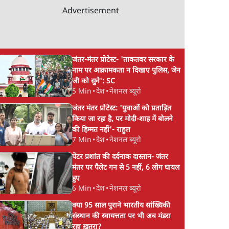
Advertisement
जंतर-मंतर प्रोटेस्ट- 'ताकतवर सरकार के
नाम पर आक्रामकता न दिखाए पुलिस, जेन
जी को सुने': SC
5 Min
•
देश
•
नेशनल ब्यूरो
जंतर मंतर प्रोटेस्ट: 'युवाओं को प्रताड़ित
किया जा रहा है, पर मोदी-शाह में बोलने
की हिम्मत नहीं'- राहुल
7 Min
•
देश
•
नेशनल ब्यूरो
पेंटर प्रशांत की दर्दनाक दास्तान- जंतर
मंतर पर पैलेट गन से 5 नहीं, 6 लोग घायल
हुए
6 Min
•
देश
•
नेशनल ब्यूरो
क्या 95 साल पुराने भारतीय सांख्यिकी
संस्थान की स्वायत्तता पर भी अब मंडरा
रहा ख़तरा?