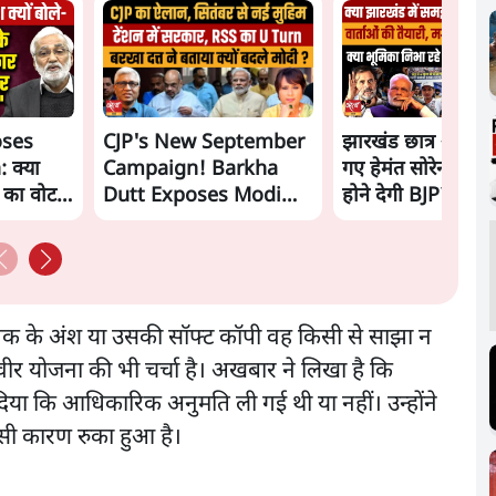
oses
CJP's New September
झारखंड छात्र आंदोल
 क्या
Campaign! Barkha
गए हेमंत सोरेन, सम
ं का वोट
Dutt Exposes Modi
होने देगी BJP?
Govt's Panic! |
Ashutosh
्तक के अंश या उसकी सॉफ्ट कॉपी वह किसी से साझा न
िवीर योजना की भी चर्चा है। अखबार ने लिखा है कि
ा कि आधिकारिक अनुमति ली गई थी या नहीं। उन्होंने
इसी कारण रुका हुआ है।