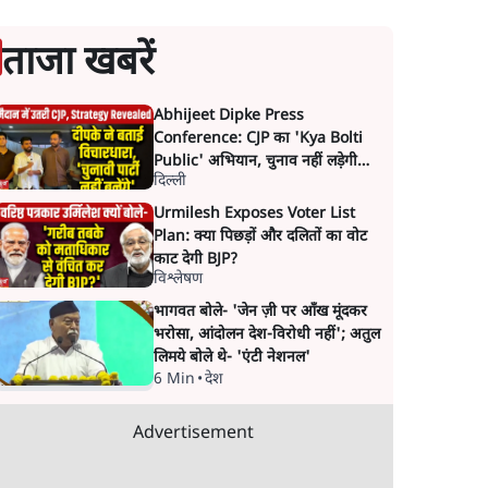
ताजा खबरें
Abhijeet Dipke Press
Conference: CJP का 'Kya Bolti
Public' अभियान, चुनाव नहीं लड़ेगी
दिल्ली
CJP!
Urmilesh Exposes Voter List
Plan: क्या पिछड़ों और दलितों का वोट
काट देगी BJP?
विश्लेषण
भागवत बोले- 'जेन ज़ी पर आँख मूंदकर
भरोसा, आंदोलन देश-विरोधी नहीं'; अतुल
लिमये बोले थे- 'एंटी नेशनल'
6 Min
•
देश
Advertisement