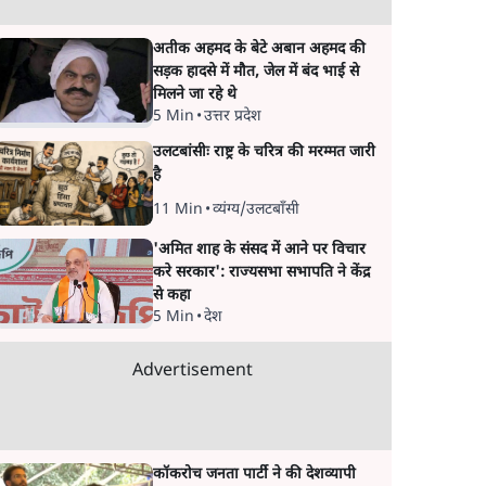
अतीक अहमद के बेटे अबान अहमद की
सड़क हादसे में मौत, जेल में बंद भाई से
मिलने जा रहे थे
5 Min
•
उत्तर प्रदेश
उलटबांसीः राष्ट्र के चरित्र की मरम्मत जारी
है
11 Min
•
व्यंग्य/उलटबाँसी
'अमित शाह के संसद में आने पर विचार
करे सरकार': राज्यसभा सभापति ने केंद्र
से कहा
5 Min
•
देश
Advertisement
कॉकरोच जनता पार्टी ने की देशव्यापी