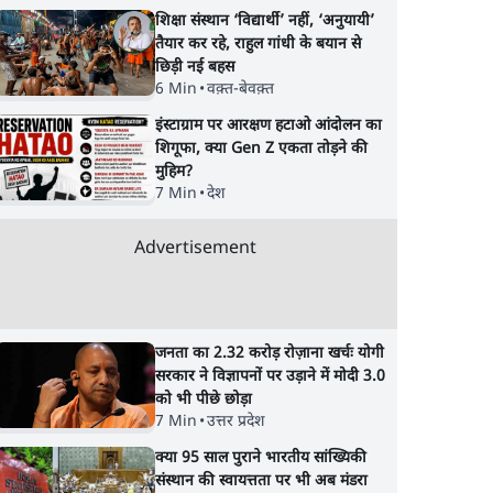
शिक्षा संस्थान ‘विद्यार्थी’ नहीं, ‘अनुयायी’
तैयार कर रहे, राहुल गांधी के बयान से
छिड़ी नई बहस
6 Min
•
वक़्त-बेवक़्त
इंस्टाग्राम पर आरक्षण हटाओ आंदोलन का
न: फँस
भागवत बोले- 'जेन ज़ी पर
प्रयागराज छात्रों की गूंज:
शिगूफा, क्या Gen Z एकता तोड़ने की
झौता
आँख मूंदकर भरोसा,
राहुल गांधी के Studen
मुहिम?
आंदोलन देश-विरोधी नहीं';
Movement से घबराई
7 Min
•
देश
अतुल लिमये बोले थे- 'एंटी
BJP?
नेशनल'
Advertisement
जनता का 2.32 करोड़ रोज़ाना खर्चः योगी
सरकार ने विज्ञापनों पर उड़ाने में मोदी 3.0
को भी पीछे छोड़ा
7 Min
•
उत्तर प्रदेश
क्या 95 साल पुराने भारतीय सांख्यिकी
संस्थान की स्वायत्तता पर भी अब मंडरा