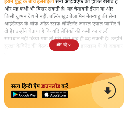
ईरान युद्ध के बीच इसराइली
सेना आईडीएफ़ की हालत ख़राब है
और यह कभी भी बिखर सकती है। यह चेतावनी ईरान या और
किसी दुश्मन देश ने नहीं, बल्कि खुद बेंजामिन नेतन्याहू की सेना
आईडीएफ़ के चीफ़ ऑफ़ स्टाफ़ लेफ्टिनेंट जनरल एयाल जामिर ने
दी है। उन्होंने चेताया है कि यदि सैनिकों की कमी का जल्दी
समाधान नहीं किया गया तो पूरी सेना खुद ही ढह सकती है। उन्होंने
और पढ़ें
सुरक्षा कैबिनेट की बैठक में यह बात कही। इसराइल के ही अख़बार
जेरूसलम पोस्ट ने यह ख़बर दी है।
सत्य हिन्दी ऐप
डाउनलोड
करें