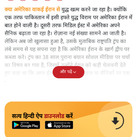
क्या अमेरिका वाकई ईरान से
युद्ध खत्म करने जा रहा है। क्योंकि
एक तरफ पाकिस्तान में इसी हफ्ते युद्ध विराम पर अमेरिका ईरान में
बात होने वाली है। दूसरी तरफ मिडिल ईस्ट में अमेरिका अपने
सैनिक बढ़ाता जा रहा है। रोज़ाना नई संख्या सामने आ जाती है।
लेकिन अब जो खुलासा हुआ है, उसके मुताबिक राष्ट्रपति ट्रंप का
लंबे समय से यह सपना रहा है कि अमेरिका ईरान के खार्ग द्वीप पर
कब्जा करे। ट्रंप का 38 साल पुराना बयान सोशल मीडिया पर चर्चा
का विषय बन गया है, जिसमें उन्होंने ईरान को कड़ी चेतावनी देते
और पढ़ें
हुए कहा था कि अगर ईरान ने अमेरिकी जहाज या सैनिकों पर एक
गोली भी चलाई तो वे खार्ग द्वीप पर भारी हमला कर देंगे।
सत्य हिन्दी ऐप
डाउनलोड
करें