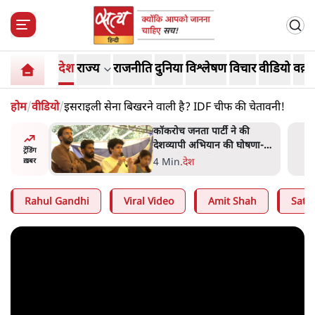
देश
राज्य
राजनीति
दुनिया
विश्लेषण
विचार
वीडियो
वक़्त
होम
/
वीडियो
/
इसराइली सेना बिखरने वाली है? IDF चीफ की चेतावनी!
ात्रों ने
कॉकरोच जनता पार्टी ने की
त सोरेन का
देशव्यापी अभियान की घोषणा-
ट्रेंडिंग
ंगे
'क्या बोलती पब्लिक'
4 Min
.
देश
ख़बर
Rahul Gandhi
Viral Video
Amit Shah
Satya