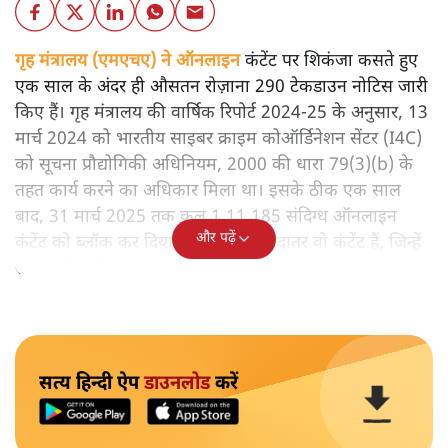
गृह मंत्रालय (एमएचए) ने ऑनलाइन
कंटेंट पर शिकंजा कसते हुए
एक साल के अंदर ही औसतन रोज़ाना 290 टेकडाउन नोटिस जारी
किए हैं। गृह मंत्रालय की वार्षिक रिपोर्ट 2024-25 के अनुसार, 13
मार्च 2024 को भारतीय साइबर क्राइम कोऑर्डिनेशन सेंटर (I4C)
को सूचना प्रौद्योगिकी अधिनियम, 2000 की धारा 79(3)(b) के
तहत कार्य करने का अधिकार मिला था। इसके ठीक एक साल
बाद, 31 मार्च 2025 तक कुल 1,11,185 संदिग्ध ऑनलाइन
और पढ़ें
कंटेंट को ब्लॉक कर दिया गया। इसमें ज्यादातर वो कंटेंट हैं, जिन्हें
सरकार विरोधी माना जाता है।
सत्य हिन्दी ऐप
डाउनलोड
करें