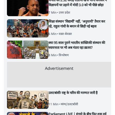
9 Min
•
अर्थतंत्र
Advertisement
चीन के अतिक्रमण के दावों को अरुणाचल के सीएम
पेमा खांडू ने किया खारिज
3 Min
•
अरुणाचल प्रदेश
अयोध्या राम मंदिर चढ़ावा चोरी मामले की जांच पूरी,
अगले महीने दाखिल होगी चार्जशीट
3 Min
•
देश
ताजा वीडियो