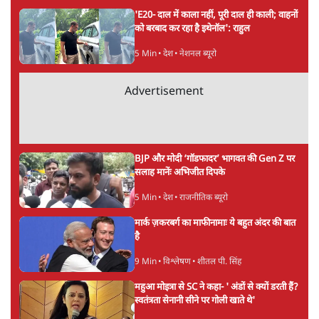
डॉ. वेद प्रताप वैदिक
की और स्टोरी पढ़ें
अगली खबर लोड हो रही है...
ताजा खबरें
NALSAR दीक्षांत समारोह के मुख्य अतिथि के रूप
में CJI सूर्यकांत का छात्रों ने किया विरोध
6 Min
•
तेलंगाना
ईरान ने जारी किया मुजतबा खामेनेई का वीडियो;
स्वास्थ्य पर इसराइली मीडिया में चल रही थीं अफवाहें