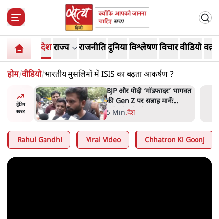
देश
राज्य
राजनीति
दुनिया
विश्लेषण
विचार
वीडियो
वक़्त
होम
/
वीडियो
/
भारतीय मुसलिमों में ISIS का बढ़ता आकर्षण ?
र’ भागवत
मार्क ज़करबर्ग का माफीनामाः ये
ेंः
बहुत अंदर की बात है
ट्रेंडिंग
9 Min
.
विश्लेषण
ख़बर
Rahul Gandhi
Viral Video
Chhatron Ki Goonj