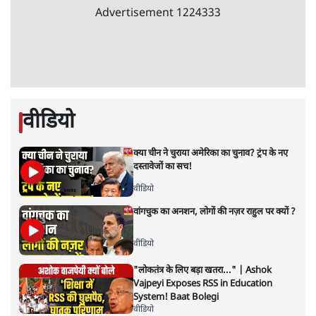
'E20- दाल में काला नहीं, पूरी दाल ही काली; वाहनों
को बरबाद कर रहा है इथेनॉल': राहुल
5 Min
•
देश
•
नेशनल ब्यूरो
Advertisement
BJP और मोदी ‘गॉडफादर’ भागवत की Gen Z पर
सलाह मानेंः अभिजीत दिपके
5 Min
•
देश
•
राजनीतिक ब्यूरो
मार्क ज़करबर्ग का माफीनामाः ये बहुत अंदर की बात
है
9 Min
•
विश्लेषण
•
शीतल पी. सिंह
महुआ मोइत्रा से SC ने कहा- ' अंडों से क्यों डरती हैं?
स्वतंत्रता सेनानी सीने पर गोली खाते थे'
4 Min
•
देश
•
नेशनल ब्यूरो