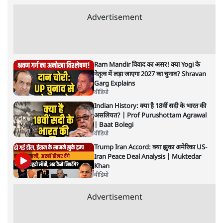
झारखंड में छात्र नेताओं और सरकार की बातचीत
बेनतीजा, आंदोलन जारी
5 Min
•
देश
•
सत्य ब्यूरो
राहुल गांधी के जेन ज़ी इवेंट 'छात्रों की गूंज' को शर्तों
के साथ मंज़ूरी देना पड़ा
5 Min
•
देश
•
राजनीतिक ब्यूरो
Advertisement
122455
पाठकों की पसन्द
जनता का 2.32 करोड़ रोज़ाना खर्चः योगी सरकार ने