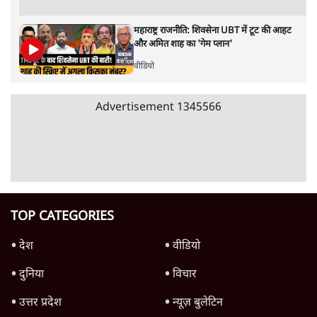
विज्ञापनों पर उड़ाने में मोदी 3.0 को भी पीछे छोड़ा
7 Min
•
उत्तर प्रदेश
शिक्षा संस्थान ‘विद्यार्थी’ नहीं, ‘अनुयायी’ तैयार कर
रहे, राहुल गांधी के बयान से छिड़ी नई बहस
6 Min
•
वक़्त-बेवक़्त
क्या 95 साल पुराने भारतीय सांख्यिकी संस्थान की
स्वायत्तता पर भी अब मंडरा रहा ख़तरा?
8 Min
•
विश्लेषण
Advertisement
उलटबांसीः राष्ट्र के चरित्र की मरम्मत जारी है
11 Min
•
व्यंग्य/उलटबाँसी
Parliament LIVE | हंगामे के बीच फिर शुरू हुई
संसद | 2 Bills Today