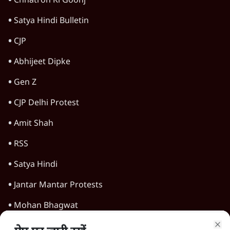
वीडियो
क्या चीन ने चुराया अमेरिका का चुनाव? ट्रंप के नए
दस्तावेजों का सच!
वीडियो
वांगचुक का अनशन, लोगों की नज़र राहुल पर क्यों ?
वीडियो
"लोकतंत्र के लिए बड़ा खतरा..." | Ashok
Vajpeyi Exposes RSS in Education
System! Baat Bolegi
वीडियो