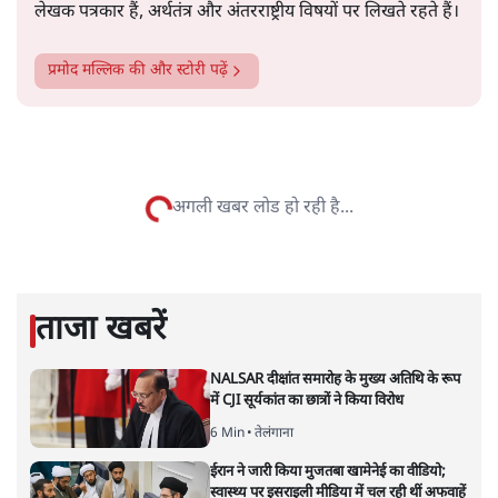
और पढ़ें
सदस्यों के खंडपीठ बनाने को कहा। इससे साफ़ है कि महिलाओं में
मंदिर जाने के फ़ैसले पर सरकार ने रोक नहीं लगाई है।
सत्य हिन्दी ऐप
डाउनलोड
करें
प्रमोद मल्लिक
लेखक पत्रकार हैं, अर्थतंत्र और अंतरराष्ट्रीय विषयों पर लिखते रहते हैं।
प्रमोद मल्लिक
की और स्टोरी पढ़ें