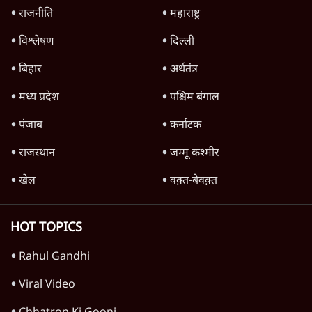
दिल्ली
जंतर-मंतर पर युवा आक्रोश के बाद संघ की बेचैनी
क्यों बढ़ी? प्रो. अपूर्वानंद ने बताईं 5 बड़ी वजहें
7 Min
•
विश्लेषण
Advertisement
मैं अपने सारे सर्टिफिकेट दिखाने को तैयार, मोदी जी
भी अपनी डिग्री दिखाएंः दिपके
4 Min
•
देश
'महाराष्ट्र में गैर बीजेपी वोटरों के नामों को काटने की
बड़ी साज़िश'- रोहित पवार का आरोप
4 Min
•
महाराष्ट्र
Advertisement
1224333