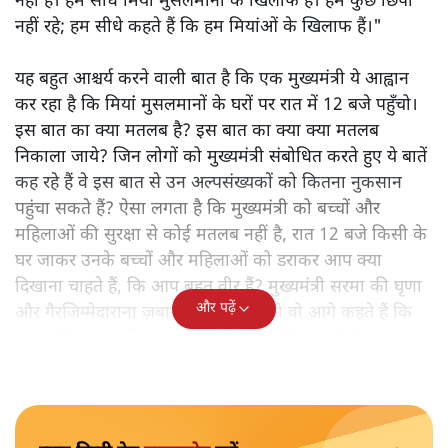
नहीं है। हम सीधे मियां मुसलमानों के खिलाफ हैं। हम कुछ छिपा
नहीं रहे; हम सीधे कहते हैं कि हम मियांओं के खिलाफ हैं।"
यह बहुत आश्चर्य करने वाली बात है कि एक मुख्यमंत्री ये आह्वान
कर रहा है कि मियांं मुसलमानों के घरों पर रात में 12 बजे पहुँचो।
इस बात का क्या मतलब है? इस बात का क्या क्या मतलब
निकाला जाये? जिन लोगों को मुख्यमंत्री संबोधित करते हुए ये बातें
कह रहे हैं वे इस बात से उन अल्पसंख्यकों को कितना नुकसान
पहुंचा सकते हैं? ऐसा लगता है कि मुख्यमंत्री को बच्चों और
महिलाओं की सुरक्षा से कोई मतलब नहीं है, रात 12 बजे किसी के
घर जाकर उनके बच्चों और महिलाओं को डराकर आप क्या
दिखाना चाहते हैं, कि आप बहुत वीर हैं? मुख्यमंत्री सरमा की घृणा
और पढ़ें
और गैरजिम्मेदाराना ज़बान यहीं नहीं रुकती वो आगे कहते हैं कि
"अगर रिक्शा का किराया 5 रुपये है, तो उन्हें 4 रुपये दो।"