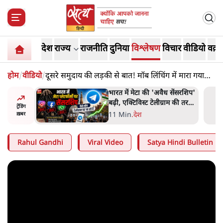
देश
राज्य
राजनीति
दुनिया
विश्लेषण
विचार
वीडियो
वक़्त
होम
/
वीडियो
/
दूसरे समुदाय की लड़की से बात! मॉब लिंचिंग में मारा गया
सुलेमान
र पत्थर-
भारत में मेटा की 'अवैध सेंसरशिप'
लगाया,
बढ़ी, एक्टिविस्ट टेलीग्राम की तरफ
ट्रेंडिंग
ी थी'
मुड़े
11 Min
.
देश
ख़बर
Rahul Gandhi
Viral Video
Satya Hindi Bulletin