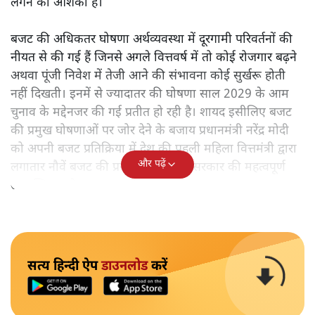
लगने की आशंका है।
बजट की अधिकतर घोषणा अर्थव्यवस्था में दूरगामी परिवर्तनों की
नीयत से की गई हैं जिनसे अगले वित्तवर्ष में तो कोई रोजगार बढ़ने
अथवा पूंजी निवेश में तेजी आने की संभावना कोई सुर्खरू होती
नहीं दिखती। इनमें से ज्यादातर की घोषणा साल 2029 के आम
चुनाव के मद्देनजर की गई प्रतीत हो रही है। शायद इसीलिए बजट
की प्रमुख घोषणाओं पर जोर देने के बजाय प्रधानमंत्री नरेंद्र मोदी
को अपनी बजट प्रतिक्रिया में देश की पहली महिला वित्तमंत्री द्वारा
और पढ़ें
लगातार नौवें बजट की प्रस्तुति को अपनी सरकार की महत्वपूर्ण
उपलब्धि बताने पर मजबूर होना पड़ा।
सत्य हिन्दी ऐप
डाउनलोड
करें