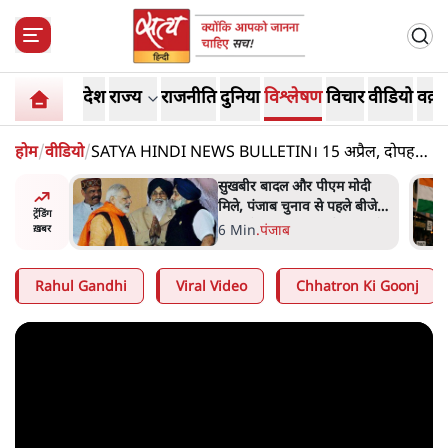
देश
राज्य
राजनीति
दुनिया
विश्लेषण
विचार
वीडियो
वक़्त
होम
/
वीडियो
/
SATYA HINDI NEWS BULLETIN। 15 अप्रैल, दोपहर
तक की ख़बरें
ंट 'छात्रों
सुखबीर बादल और पीएम मोदी
 मंज़ूरी
मिले, पंजाब चुनाव से पहले बीजेपी-
ट्रेंडिंग
अकाली दल गठबंधन की अटकलें
6 Min
.
पंजाब
ख़बर
तेज
Rahul Gandhi
Viral Video
Chhatron Ki Goonj