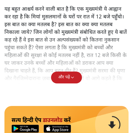
यह बहुत आश्चर्य करने वाली बात है कि एक मुख्यमंत्री ये आह्वान
कर रहा है कि मियांं मुसलमानों के घरों पर रात में 12 बजे पहुँचो।
इस बात का क्या मतलब है? इस बात का क्या क्या मतलब
निकाला जाये? जिन लोगों को मुख्यमंत्री संबोधित करते हुए ये बातें
कह रहे हैं वे इस बात से उन अल्पसंख्यकों को कितना नुकसान
पहुंचा सकते हैं? ऐसा लगता है कि मुख्यमंत्री को बच्चों और
महिलाओं की सुरक्षा से कोई मतलब नहीं है, रात 12 बजे किसी के
घर जाकर उनके बच्चों और महिलाओं को डराकर आप क्या
दिखाना चाहते हैं, कि आप बहुत वीर हैं? मुख्यमंत्री सरमा की घृणा
और पढ़ें
और गैरजिम्मेदाराना ज़बान यहीं नहीं रुकती वो आगे कहते हैं कि
"अगर रिक्शा का किराया 5 रुपये है, तो उन्हें 4 रुपये दो।"
सत्य हिन्दी ऐप
डाउनलोड
करें