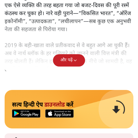
एक ऐसे व्यक्ति की तरह बहता गया जो बजट‑दिवस की पूरी रस्में
कंठस्थ कर चुका हो। नारे वही पुराने—“विकसित भारत”, “ऑरेंज
इकोनॉमी”, “उत्पादकता”, “लचीलापन”—सब कुछ एक अनुभवी
नेता की सहजता से पिरोया गया।
2019 के बही‑खाता वाले प्रतीकवाद से वे बहुत आगे आ चुकी हैं।
अब वे नार्थ ब्लॉक के हर गलियारे को जानने वाली वित्त मंत्री की
और पढ़ें
तरह बोलती हैं। लेकिन इस आत्मविश्वास के नीचे जो सामग्री है, वह
उतनी ही अनुमानित और दोहराव भरी।
सत्य हिन्दी ऐप
डाउनलोड
करें