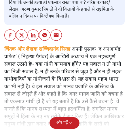
दिया कि उनकी हत्या ही एकमात्र रास्ता बचा था? वरिष्ठ पत्रकार/
लेखक अरुण कुमार त्रिपाठी ने दो किताबों के हवाले से राष्ट्रपिता के
बलिदान दिवस पर विश्लेषण किया है।
चिंतक और लेखक सच्चिदानंद सिन्हा
अपनी पुस्तक ‘द अनआर्मड
प्राफेट’ ( निहत्था पैगंबर) के आखिरी अध्याय में एक महत्त्वपूर्ण
सवाल उठाते हैः- क्या गांधी कामयाब होंगे? यह सवाल न तो गांधी
का निजी सवाल है, न ही उनके परिवार से जुड़ा है और न ही महज
गांधीवादियों या गांधीजनों के विश्वास से। यह सवाल महज भारत
का भी नहीं है। वे इस सवाल को मानव प्रजाति के अस्तित्व के
सवाल से जोड़ते हैं और कहते हैं कि अगर मानव जाति को बचना है
तो एकमात्र गांधी ही हैं जो यह बताते हैं कि उसे कैसे बचना है। वे
मानते हैं कि मानव सभ्यता में बहुत हठधर्मिता है, संगठित मानव
समूहों ने हिंसा के नए नए तरीके ईजाद किए हैं। लेकिन आखिरकार
और पढ़ें
मनुष्य गांधी द्वारा बताए गए अहिंसा और शांति के रास्ते को