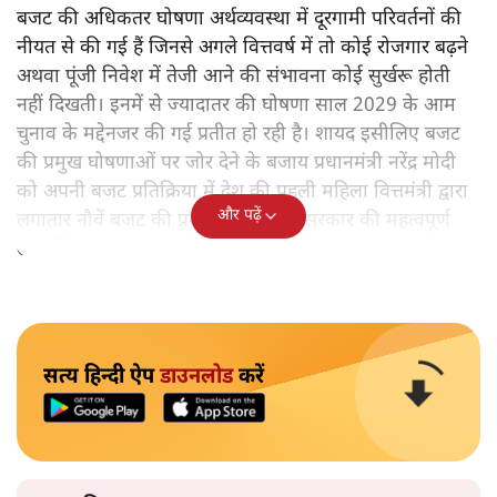
बजट की अधिकतर घोषणा अर्थव्यवस्था में दूरगामी परिवर्तनों की
नीयत से की गई हैं जिनसे अगले वित्तवर्ष में तो कोई रोजगार बढ़ने
अथवा पूंजी निवेश में तेजी आने की संभावना कोई सुर्खरू होती
नहीं दिखती। इनमें से ज्यादातर की घोषणा साल 2029 के आम
चुनाव के मद्देनजर की गई प्रतीत हो रही है। शायद इसीलिए बजट
की प्रमुख घोषणाओं पर जोर देने के बजाय प्रधानमंत्री नरेंद्र मोदी
को अपनी बजट प्रतिक्रिया में देश की पहली महिला वित्तमंत्री द्वारा
और पढ़ें
लगातार नौवें बजट की प्रस्तुति को अपनी सरकार की महत्वपूर्ण
उपलब्धि बताने पर मजबूर होना पड़ा।
सत्य हिन्दी ऐप
डाउनलोड
करें