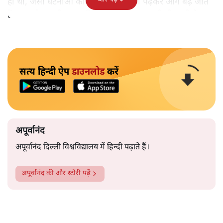
ही थी, जैसी घटनाओं की खबर हम रोज़ाना पढ़कर आगे बढ़ जाते
हैं।भारत के तक़रीबन हर हिस्से से ऐसी खबर आती ही रहती है।
सत्य हिन्दी ऐप
डाउनलोड
करें
अपूर्वानंद
अपूर्वानंद दिल्ली विश्वविद्यालय में हिन्दी पढ़ाते हैं।
अपूर्वानंद
की और स्टोरी पढ़ें