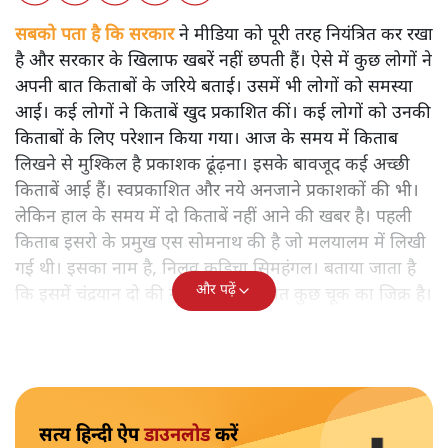
सबको पता है कि सरकार
ने मीडिया को पूरी तरह नियंत्रित कर रखा
है और सरकार के खिलाफ खबरें नहीं छपती हैं। ऐसे में कुछ लोगों ने
अपनी बात किताबों के जरिये बताई। उसमें भी लोगों को समस्या
आई। कई लोगों ने किताबें खुद प्रकाशित कीं। कई लोगों को उनकी
किताबों के लिए परेशान किया गया। आज के समय में किताब
लिखने से मुश्किल है प्रकाशक ढूंढ़ना। इसके बावजूद कई अच्छी
किताबें आई हैं। स्वप्रकाशित और नये अनजाने प्रकाशकों की भी।
लेकिन हाल के समय में दो किताबें नहीं आने की खबर है। पहली
किताब इसरो के प्रमुख एस सोमनाथ की है जो मलयालम में लिखी
गई थी। इसका नाम है, निलवु कुडिचा सिमहंगल। बताया जाता है
और पढ़ें
कि इसमें चंद्रयान दो की नाकामी से संबंधित कुछ चूक का जिक्र है।
सत्य हिन्दी ऐप
डाउनलोड
करें