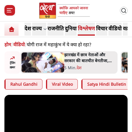
देश
राज्य
राजनीति
दुनिया
विश्लेषण
विचार
वीडियो
वक़्त
होम
/
वीडियो
/
योगी राज में महाकुंभ में ये क्या हो रहा?
ess
झारखंड में छात्र नेताओं और
ा 'Kya
सरकार की बातचीत बेनतीजा,
ट्रेंडिंग
न, चुनाव
आंदोलन जारी
5 Min
.
देश
ख़बर
Rahul Gandhi
Viral Video
Satya Hindi Bulletin