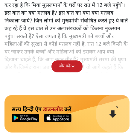
कर रहा है कि मियांं मुसलमानों के घरों पर रात में 12 बजे पहुँचो।
इस बात का क्या मतलब है? इस बात का क्या क्या मतलब
निकाला जाये? जिन लोगों को मुख्यमंत्री संबोधित करते हुए ये बातें
कह रहे हैं वे इस बात से उन अल्पसंख्यकों को कितना नुकसान
पहुंचा सकते हैं? ऐसा लगता है कि मुख्यमंत्री को बच्चों और
महिलाओं की सुरक्षा से कोई मतलब नहीं है, रात 12 बजे किसी के
घर जाकर उनके बच्चों और महिलाओं को डराकर आप क्या
दिखाना चाहते हैं, कि आप बहुत वीर हैं? मुख्यमंत्री सरमा की घृणा
और पढ़ें
और गैरजिम्मेदाराना ज़बान यहीं नहीं रुकती वो आगे कहते हैं कि
"अगर रिक्शा का किराया 5 रुपये है, तो उन्हें 4 रुपये दो।"
सत्य हिन्दी ऐप
डाउनलोड
करें