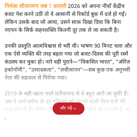
निर्मला सीतारमण जब 1 फ़रवरी
2026 को अपना नौवाँ केंद्रीय
बजट पेश करने उठीं तो वे आसानी से रिकॉर्ड बुक में दर्ज हो गईं।
लेकिन उसके बाद जो आया, उसने साफ़ दिखा दिया कि बिना
नएपन के सिर्फ़ सहनशक्ति कितनी दूर तक ले जा सकती है।
उनकी प्रस्तुति आत्मविश्वास से भरी थी। भाषण 90 मिनट चला और
एक ऐसे व्यक्ति की तरह बहता गया जो बजट‑दिवस की पूरी रस्में
कंठस्थ कर चुका हो। नारे वही पुराने—“विकसित भारत”, “ऑरेंज
इकोनॉमी”, “उत्पादकता”, “लचीलापन”—सब कुछ एक अनुभवी
नेता की सहजता से पिरोया गया।
2019 के बही‑खाता वाले प्रतीकवाद से वे बहुत आगे आ चुकी हैं।
अब वे नार्थ ब्लॉक के हर गलियारे को जानने वाली वित्त मंत्री की
और पढ़ें
तरह बोलती हैं। लेकिन इस आत्मविश्वास के नीचे जो सामग्री है, वह
उतनी ही अनुमानित और दोहराव भरी।