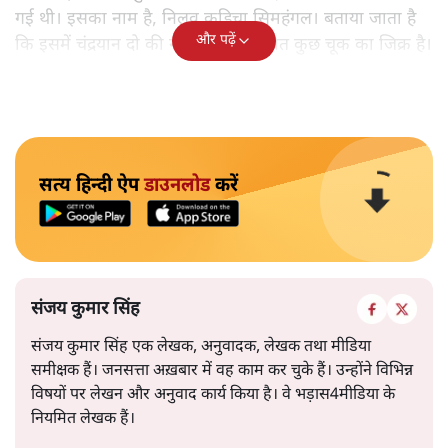
गई थी। इसका नाम है, निलवु कुडिचा सिमहंगल। बताया जाता है
और पढ़ें
कि इसमें चंद्रयान दो की नाकामी से संबंधित कुछ चूक का जिक्र है।
सत्य हिन्दी ऐप
डाउनलोड
करें
संजय कुमार सिंह
संजय कुमार सिंह एक लेखक, अनुवादक, लेखक तथा मीडिया
समीक्षक हैं। जनसत्ता अख़बार में वह काम कर चुके हैं। उन्होंने विभिन्न
विषयों पर लेखन और अनुवाद कार्य किया है। वे भड़ास4मीडिया के
नियमित लेखक हैं।