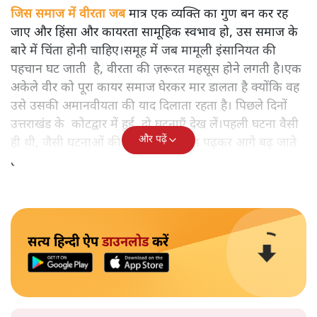
जिस समाज में वीरता जब
मात्र एक व्यक्ति का गुण बन कर रह
जाए और हिंसा और कायरता सामूहिक स्वभाव हो, उस समाज के
बारे में चिंता होनी चाहिए।समूह में जब मामूली इंसानियत की
पहचान घट जाती है, वीरता की ज़रूरत महसूस होने लगती है।एक
अकेले वीर को पूरा कायर समाज घेरकर मार डालता है क्योंकि वह
उसे उसकी अमानवीयता की याद दिलाता रहता है। पिछले दिनों
उत्तराखंड के कोटद्वार में हुई दो घटनाएँ देख लें।पहली घटना वैसी
और पढ़ें
ही थी, जैसी घटनाओं की खबर हम रोज़ाना पढ़कर आगे बढ़ जाते
हैं।भारत के तक़रीबन हर हिस्से से ऐसी खबर आती ही रहती है।
सत्य हिन्दी ऐप
डाउनलोड
करें