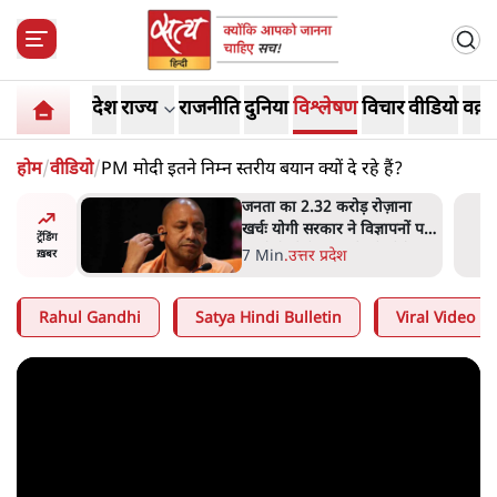
देश
राज्य
राजनीति
दुनिया
विश्लेषण
विचार
वीडियो
वक़्त
होम
/
वीडियो
/
PM मोदी इतने निम्न स्तरीय बयान क्यों दे रहे हैं?
 विपक्ष का
जनता का 2.32 करोड़ रोज़ाना
हे हैं
खर्चः योगी सरकार ने विज्ञापनों पर
ट्रेंडिंग
गार हैं'
उड़ाने में मोदी 3.0 को भी पीछे
7 Min
.
उत्तर प्रदेश
ख़बर
छोड़ा
Rahul Gandhi
Satya Hindi Bulletin
Viral Video