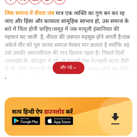
जिस समाज में वीरता जब
मात्र एक व्यक्ति का गुण बन कर रह
जाए और हिंसा और कायरता सामूहिक स्वभाव हो, उस समाज के
बारे में चिंता होनी चाहिए।समूह में जब मामूली इंसानियत की
पहचान घट जाती है, वीरता की ज़रूरत महसूस होने लगती है।एक
अकेले वीर को पूरा कायर समाज घेरकर मार डालता है क्योंकि वह
उसे उसकी अमानवीयता की याद दिलाता रहता है। पिछले दिनों
उत्तराखंड के कोटद्वार में हुई दो घटनाएँ देख लें।पहली घटना वैसी
और पढ़ें
ही थी, जैसी घटनाओं की खबर हम रोज़ाना पढ़कर आगे बढ़ जाते
हैं।भारत के तक़रीबन हर हिस्से से ऐसी खबर आती ही रहती है।
सत्य हिन्दी ऐप
डाउनलोड
करें