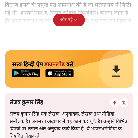
किताब इसरो के प्रमुख एस सोमनाथ की है जो मलयालम में लिखी
गई थी। इसका नाम है, निलवु कुडिचा सिमहंगल। बताया जाता है
और पढ़ें
कि इसमें चंद्रयान दो की नाकामी से संबंधित कुछ चूक का जिक्र है।
सत्य हिन्दी ऐप
डाउनलोड
करें
संजय कुमार सिंह
संजय कुमार सिंह एक लेखक, अनुवादक, लेखक तथा मीडिया
समीक्षक हैं। जनसत्ता अख़बार में वह काम कर चुके हैं। उन्होंने विभिन्न
विषयों पर लेखन और अनुवाद कार्य किया है। वे भड़ास4मीडिया के
नियमित लेखक हैं।