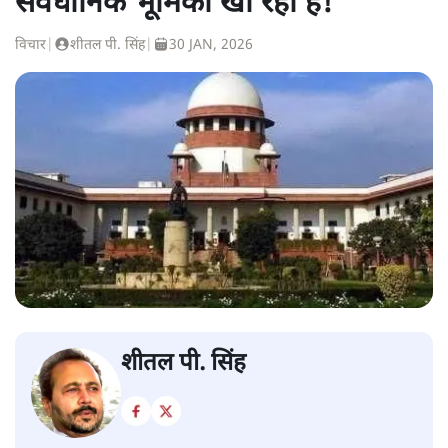
संवैधानिक भूमिका खो रहा है!
विचार
|
शीतल पी. सिंह
|
30 JAN, 2026
शीतल पी. सिंह