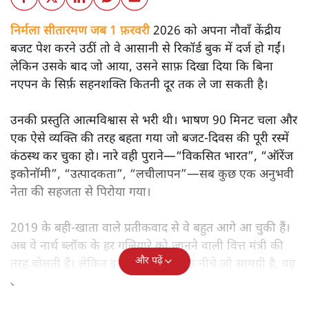
निर्मला सीतारमण जब 1 फ़रवरी
2026 को अपना नौवाँ केंद्रीय
बजट पेश करने उठीं तो वे आसानी से रिकॉर्ड बुक में दर्ज हो गईं।
लेकिन उसके बाद जो आया, उसने साफ़ दिखा दिया कि बिना
नएपन के सिर्फ़ सहनशक्ति कितनी दूर तक ले जा सकती है।
उनकी प्रस्तुति आत्मविश्वास से भरी थी। भाषण 90 मिनट चला और
एक ऐसे व्यक्ति की तरह बहता गया जो बजट‑दिवस की पूरी रस्में
कंठस्थ कर चुका हो। नारे वही पुराने—“विकसित भारत”, “ऑरेंज
इकोनॉमी”, “उत्पादकता”, “लचीलापन”—सब कुछ एक अनुभवी
नेता की सहजता से पिरोया गया।
2019 के बही‑खाता वाले प्रतीकवाद से वे बहुत आगे आ चुकी हैं।
अब वे नार्थ ब्लॉक के हर गलियारे को जानने वाली वित्त मंत्री की
और पढ़ें
तरह बोलती हैं। लेकिन इस आत्मविश्वास के नीचे जो सामग्री है, वह
उतनी ही अनुमानित और दोहराव भरी।