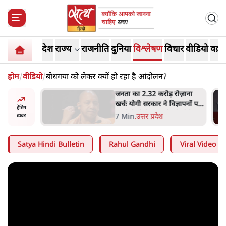
देश
राज्य
राजनीति
दुनिया
विश्लेषण
विचार
वीडियो
वक़्त
होम
/
वीडियो
/
बोधगया को लेकर क्यों हो रहा है आंदोलन?
 विपक्ष का
जनता का 2.32 करोड़ रोज़ाना
हे हैं
खर्चः योगी सरकार ने विज्ञापनों पर
ट्रेंडिंग
गार हैं'
उड़ाने में मोदी 3.0 को भी पीछे
7 Min
.
उत्तर प्रदेश
ख़बर
छोड़ा
Satya Hindi Bulletin
Rahul Gandhi
Viral Video