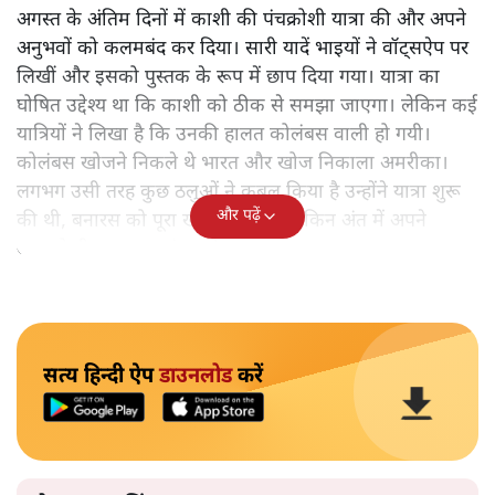
अगस्त के अंतिम दिनों में काशी की पंचक्रोशी यात्रा की और अपने
अनुभवों को कलमबंद कर दिया। सारी यादें भाइयों ने वॉट्सऐप पर
लिखीं और इसको पुस्तक के रूप में छाप दिया गया। यात्रा का
घोषित उद्देश्य था कि काशी को ठीक से समझा जाएगा। लेकिन कई
यात्रियों ने लिखा है कि उनकी हालत कोलंबस वाली हो गयी।
कोलंबस खोजने निकले थे भारत और खोज निकाला अमरीका।
लगभग उसी तरह कुछ ठलुओं ने कुबूल किया है उन्होंने यात्रा शुरू
और पढ़ें
की थी, बनारस को पूरा खोजने के लिए लेकिन अंत में अपने
आपको ही समझकर संतुष्ट हो गए।
सत्य हिन्दी ऐप
डाउनलोड
करें