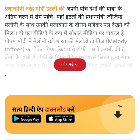
प्रधानमंत्री नरेंद्र मोदी इटली की
अपनी पांच देशों की यात्रा के
अंतिम चरण में रोम पहुंचे। यहां इटली की प्रधानमंत्री जॉर्जिया
मेलोनी के साथ उनकी मुलाकात के दौरान मजेदार पल देखने को
मिला। वो पल वीडियो के रूप में सोशल मीडिया पर वायरल है।
पीएम मोदी ने मेलोनी को भारत की मेलोडी टॉफीज (Melody
toffees) का पैकेट गिफ्ट किया। ये टॉफी पारले कंपनी की है।
दोनों के हाथों में टॉफी के गिफ्ट पैकेट पर पारले लिखा हुआ साफ-
और पढ़ें
साफ नज़र आ रहा है। नेता विपक्ष राहुल गांधी ने इसकी चुटकी ली
है।
सत्य हिन्दी ऐप
डाउनलोड
करें