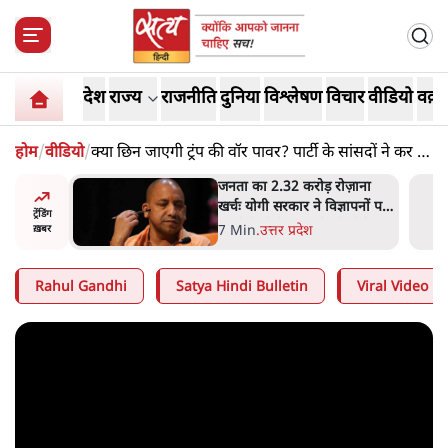
देश
राज्य
राजनीति
दुनिया
विश्लेषण
विचार
वीडियो
वक़्त
होम
/
वीडियो
/
क्या छिन जाएगी ट्रंप की वॉर पावर? पार्टी के सांसदों ने कर दी
बगावत!
ोज़ाना
उलटबांसीः राष्ट्र के चरित्र की मरम्मत
्ञापनों पर
जारी है
ट्रेंडिंग
भी पीछे
11 Min
.
व्यंग्य/उलटबाँसी
ख़बर
Rahul Gandhi
Satya Hindi Bulletin
Viral Video