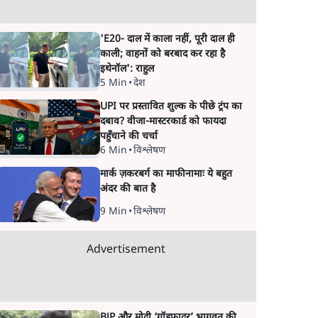
'E20- दाल में काला नहीं, पूरी दाल ही
काली; वाहनों को बरबाद कर रहा है
इथेनॉल': राहुल
5 Min
•
देश
UPI पर प्रस्तावित शुल्क के पीछे ट्रंप का
दबाव? वीजा-मास्टरकार्ड को फायदा
पहुँचाने की चर्चा
6 Min
•
विश्लेषण
मार्क ज़करबर्ग का माफीनामाः ये बहुत
अंदर की बात है
9 Min
•
विश्लेषण
Advertisement
BJP और मोदी ‘गॉडफादर’ भागवत की