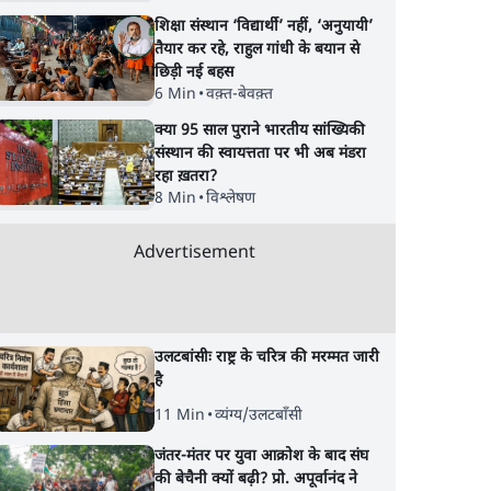
शिक्षा संस्थान ‘विद्यार्थी’ नहीं, ‘अनुयायी’
तैयार कर रहे, राहुल गांधी के बयान से
छिड़ी नई बहस
6 Min
•
वक़्त-बेवक़्त
क्या 95 साल पुराने भारतीय सांख्यिकी
संस्थान की स्वायत्तता पर भी अब मंडरा
रहा ख़तरा?
8 Min
•
विश्लेषण
Advertisement
उलटबांसीः राष्ट्र के चरित्र की मरम्मत जारी
है
11 Min
•
व्यंग्य/उलटबाँसी
जंतर-मंतर पर युवा आक्रोश के बाद संघ
की बेचैनी क्यों बढ़ी? प्रो. अपूर्वानंद ने