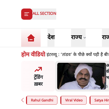
ALL SECTION
देश
राज्य
रा
होम
वीडियो
इंटरव्यू : ‘तांडव’ के पीछे क्यों पड़ी है ब
/
/
त बोले- 'जेन ज़ी पर आँख
अ
कर भरोसा, आंदोलन देश-विरोधी
क
ट्रेंडिंग
; अतुल लिमये बोले थे- 'एंटी
भ
ल'
ख़बर
n
.
देश
5
Rahul Gandhi
Viral Video
Satya Hin