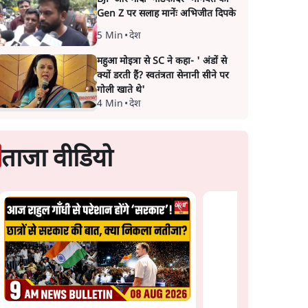
Gen Z पर सलाह मानेंः अभिजीत दिपके
5 Min
•
देश
महुआ मोइत्रा से SC ने कहा- ' अंडों से
क्यों डरती हैं? स्वतंत्रता सेनानी सीने पर
गोली खाते थे'
4 Min
•
देश
ताजा वीडियो