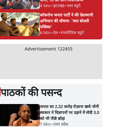
मांगा, 10 को घेरेंगे विधानसभा
4 Min
•
झारखंड
•
सत्य ब्यूरो
कॉकरोच जनता पार्टी ने की देशव्यापी
अभियान की घोषणा- 'क्या बोलती
पब्लिक'
4 Min
•
देश
•
राजनीतिक ब्यूरो
Advertisement
122455
पाठकों की पसन्द
जनता का 2.32 करोड़ रोज़ाना खर्चः योगी
सरकार ने विज्ञापनों पर उड़ाने में मोदी 3.0
को भी पीछे छोड़ा
7 Min
•
उत्तर प्रदेश