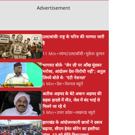
Advertisement
उलटबांसीः राष्ट्र के चरित्र की मरम्मत जारी
है
11 Min
•
व्यंग्य/उलटबाँसी
•
मुकेश कुमार
भागवत बोले- 'जेन ज़ी पर आँख मूंदकर
भरोसा, आंदोलन देश-विरोधी नहीं'; अतुल
लिमये बोले थे- 'एंटी नेशनल'
6 Min
•
देश
•
नेशनल ब्यूरो
अतीक अहमद के बेटे अबान अहमद की
सड़क हादसे में मौत, जेल में बंद भाई से
मिलने जा रहे थे
5 Min
•
उत्तर प्रदेश
•
लखनऊ ब्यूरो
झारखंड के आंदोलनकारी छात्रों ने दबाव
बढ़ाया, सीएम हेमंत सोरेन का इस्तीफा