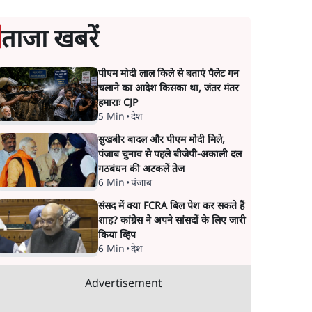
ताजा खबरें
पीएम मोदी लाल किले से बताएं पैलेट गन
चलाने का आदेश किसका था, जंतर मंतर
हमाराः CJP
5 Min
•
देश
सुखबीर बादल और पीएम मोदी मिले,
पंजाब चुनाव से पहले बीजेपी-अकाली दल
गठबंधन की अटकलें तेज
6 Min
•
पंजाब
संसद में क्या FCRA बिल पेश कर सकते हैं
शाह? कांग्रेस ने अपने सांसदों के लिए जारी
किया व्हिप
6 Min
•
देश
Advertisement