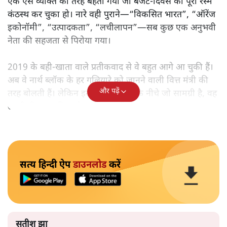
एक ऐसे व्यक्ति की तरह बहता गया जो बजट‑दिवस की पूरी रस्में
कंठस्थ कर चुका हो। नारे वही पुराने—“विकसित भारत”, “ऑरेंज
इकोनॉमी”, “उत्पादकता”, “लचीलापन”—सब कुछ एक अनुभवी
नेता की सहजता से पिरोया गया।
2019 के बही‑खाता वाले प्रतीकवाद से वे बहुत आगे आ चुकी हैं।
अब वे नार्थ ब्लॉक के हर गलियारे को जानने वाली वित्त मंत्री की
और पढ़ें
तरह बोलती हैं। लेकिन इस आत्मविश्वास के नीचे जो सामग्री है, वह
उतनी ही अनुमानित और दोहराव भरी।
सत्य हिन्दी ऐप
डाउनलोड
करें
सतीश झा