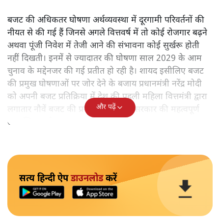
बजट की अधिकतर घोषणा अर्थव्यवस्था में दूरगामी परिवर्तनों की
नीयत से की गई हैं जिनसे अगले वित्तवर्ष में तो कोई रोजगार बढ़ने
अथवा पूंजी निवेश में तेजी आने की संभावना कोई सुर्खरू होती
नहीं दिखती। इनमें से ज्यादातर की घोषणा साल 2029 के आम
चुनाव के मद्देनजर की गई प्रतीत हो रही है। शायद इसीलिए बजट
की प्रमुख घोषणाओं पर जोर देने के बजाय प्रधानमंत्री नरेंद्र मोदी
को अपनी बजट प्रतिक्रिया में देश की पहली महिला वित्तमंत्री द्वारा
और पढ़ें
लगातार नौवें बजट की प्रस्तुति को अपनी सरकार की महत्वपूर्ण
उपलब्धि बताने पर मजबूर होना पड़ा।
सत्य हिन्दी ऐप
डाउनलोड
करें