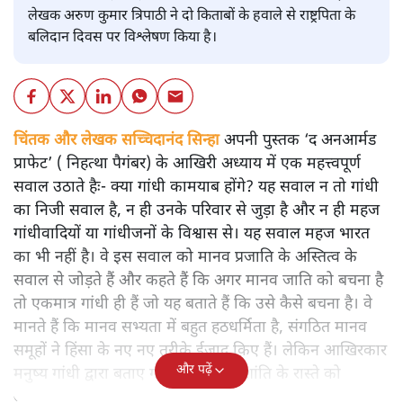
लेखक अरुण कुमार त्रिपाठी ने दो किताबों के हवाले से राष्ट्रपिता के
बलिदान दिवस पर विश्लेषण किया है।
चिंतक और लेखक सच्चिदानंद सिन्हा
अपनी पुस्तक ‘द अनआर्मड
प्राफेट’ ( निहत्था पैगंबर) के आखिरी अध्याय में एक महत्त्वपूर्ण
सवाल उठाते हैः- क्या गांधी कामयाब होंगे? यह सवाल न तो गांधी
का निजी सवाल है, न ही उनके परिवार से जुड़ा है और न ही महज
गांधीवादियों या गांधीजनों के विश्वास से। यह सवाल महज भारत
का भी नहीं है। वे इस सवाल को मानव प्रजाति के अस्तित्व के
सवाल से जोड़ते हैं और कहते हैं कि अगर मानव जाति को बचना है
तो एकमात्र गांधी ही हैं जो यह बताते हैं कि उसे कैसे बचना है। वे
मानते हैं कि मानव सभ्यता में बहुत हठधर्मिता है, संगठित मानव
समूहों ने हिंसा के नए नए तरीके ईजाद किए हैं। लेकिन आखिरकार
और पढ़ें
मनुष्य गांधी द्वारा बताए गए अहिंसा और शांति के रास्ते को
अपनाएगा।