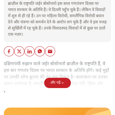
ब्राज़ील के राष्ट्रपति जईर बोसोनारो इस साल गणतंत्रण दिवस पर
भारत सरकार के अतिथि हैं। वे दिल्ली पहुँच चुके हैं। लेकिन वे विवादों
में शुरु से ही रहे हैं। उन पर महिला विरोधी, समलैंगिक विरोधी बयान
देने और यंत्रणा को समर्थन देने के आरोप लग चुके हैं और वे इस वजह
से सुर्खियोें में रह चुके हैं। उनके विवादस्पद विवादों में से कुछ पर डालें
एक नज़र।
दक्षिणपंथी रुझान वाले जईर बोसोनारो ब्राज़ील के राष्ट्रपति हैं, वे
इस बार गणतंत्र दिवस पर भारत सरकार के अतिथि होंगे। कई मुद्दों
पर उनकी सोच क्रूरता की हद तक विकृत है। बलात्कार पर उनका
और पढ़ें
बयान शर्मनाक है, समलैंगिक लोग उन्हें बर्दाश्त नहीं, हिंसा और
हत्याएं उनकी 'रूल-बुक' में हैं।