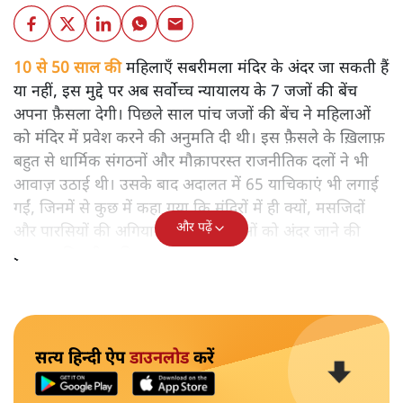
10 से 50 साल की
महिलाएँ सबरीमला मंदिर के अंदर जा सकती हैं
या नहीं, इस मुद्दे पर अब सर्वोच्च न्यायालय के 7 जजों की बेंच
अपना फ़ैसला देगी। पिछले साल पांच जजों की बेंच ने महिलाओं
को मंदिर में प्रवेश करने की अनुमति दी थी। इस फ़ैसले के ख़िलाफ़
बहुत से धार्मिक संगठनों और मौक़ापरस्त राजनीतिक दलों ने भी
आवाज़ उठाई थी। उसके बाद अदालत में 65 याचिकाएं भी लगाई
गईं, जिनमें से कुछ में कहा गया कि मंदिरों में ही क्यों, मसजिदों
और पढ़ें
और पारसियों की अगियारी में भी महिलाओं को अंदर जाने की
इजाजत मिलनी चाहिए।
सत्य हिन्दी ऐप
डाउनलोड
करें