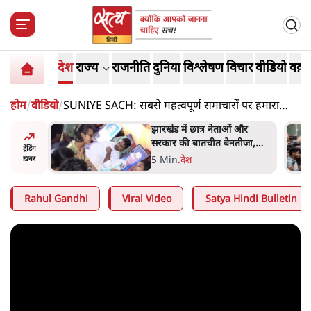
देश
राज्य
राजनीति
दुनिया
विश्लेषण
विचार
वीडियो
वक़्त
होम
/
वीडियो
/
SUNIYE SACH: सबसे महत्वपूर्ण समाचारों पर हमारा
विश्लेषण
ं और
राहुल गांधी के जेन ज़ी इवेंट 'छात्रों
तीजा,
की गूंज' को शर्तों के साथ मंज़ूरी
ट्रेंडिंग
देना पड़ा
5 Min
.
देश
ख़बर
Rahul Gandhi
Viral Video
Satya Hindi Bulletin