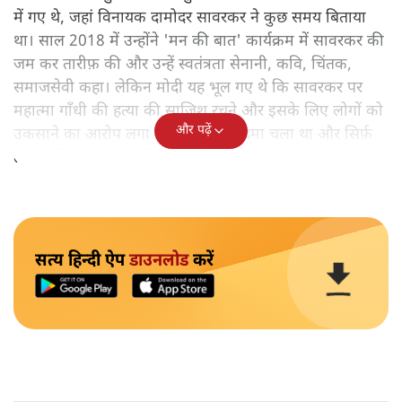
में गए थे, जहां विनायक दामोदर सावरकर ने कुछ समय बिताया
था। साल 2018 में उन्होंने 'मन की बात' कार्यक्रम में सावरकर की
जम कर तारीफ़ की और उन्हें स्वतंत्रता सेनानी, कवि, चिंतक,
समाजसेवी कहा। लेकिन मोदी यह भूल गए थे कि सावरकर पर
महात्मा गाँधी की हत्या की साजिश रचने और इसके लिए लोगों को
और पढ़ें
उकसाने का आरोप लगा था, उन पर मुक़दमा चला था और सिर्फ़
तकनीकी कारणों से उन्हें सज़ा नहीं हुई थी।
सत्य हिन्दी ऐप
डाउनलोड
करें