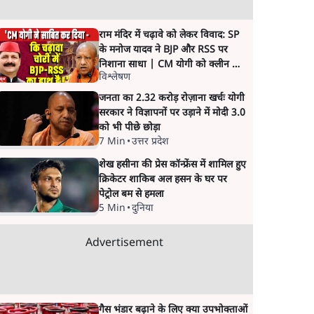
राम मंदिर में चढ़ावे को लेकर विवाद: SP
के मनोज यादव ने BJP और RSS पर
निशाना साधा | CM योगी को क्लीन चिट
विश्लेषण
मिली
जनता का 2.32 करोड़ रोज़ाना खर्चः योगी
सरकार ने विज्ञापनों पर उड़ाने में मोदी 3.0
को भी पीछे छोड़ा
7 Min
•
उत्तर प्रदेश
शेख हसीना की प्रेस कॉन्फ्रेंस में शामिल हुए
क्रिकेटर शाकिब अल हसन के घर पर
पेट्रोल बम से हमला
5 Min
•
दुनिया
Advertisement
गैस भंडार बढ़ाने के लिए क्या उपभोक्ताओं