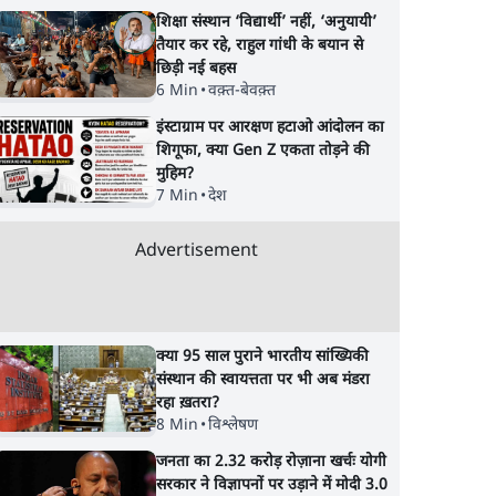
शिक्षा संस्थान ‘विद्यार्थी’ नहीं, ‘अनुयायी’
तैयार कर रहे, राहुल गांधी के बयान से
छिड़ी नई बहस
6 Min
•
वक़्त-बेवक़्त
इंस्टाग्राम पर आरक्षण हटाओ आंदोलन का
शिगूफा, क्या Gen Z एकता तोड़ने की
मुहिम?
7 Min
•
देश
Advertisement
क्या 95 साल पुराने भारतीय सांख्यिकी
संस्थान की स्वायत्तता पर भी अब मंडरा
रहा ख़तरा?
8 Min
•
विश्लेषण
जनता का 2.32 करोड़ रोज़ाना खर्चः योगी
सरकार ने विज्ञापनों पर उड़ाने में मोदी 3.0