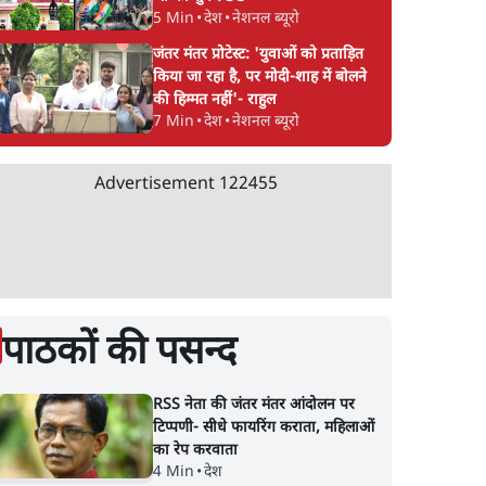
5 Min
•
देश
•
नेशनल ब्यूरो
जंतर मंतर प्रोटेस्ट: 'युवाओं को प्रताड़ित
किया जा रहा है, पर मोदी-शाह में बोलने
की हिम्मत नहीं'- राहुल
7 Min
•
देश
•
नेशनल ब्यूरो
Advertisement
122455
पाठकों की पसन्द
RSS नेता की जंतर मंतर आंदोलन पर
टिप्पणी- सीधे फायरिंग कराता, महिलाओं
का रेप करवाता
4 Min
•
देश