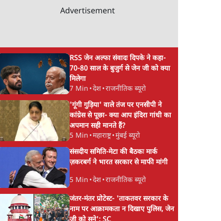
Advertisement
RSS जेन अल्फा संवादः दिपके ने कहा-
70-80 साल के बुजुर्ग से जेन जी को क्या
मिलेगा
7 Min
•
देश
•
राजनीतिक ब्यूरो
'गूंगी गुड़िया' वाले तंज पर एनसीपी ने
कांग्रेस से पूछा- क्या आप इंदिरा गांधी का
अपमान सही मानते हैं?
5 Min
•
महाराष्ट्र
•
मुंबई ब्यूरो
संसदीय समिति-मेटा की बैठकः मार्क
ज़करबर्ग ने भारत सरकार से माफी मांगी
5 Min
•
देश
•
राजनीतिक ब्यूरो
जंतर-मंतर प्रोटेस्ट- 'ताकतवर सरकार के
नाम पर आक्रामकता न दिखाए पुलिस, जेन
जी को सुने': SC