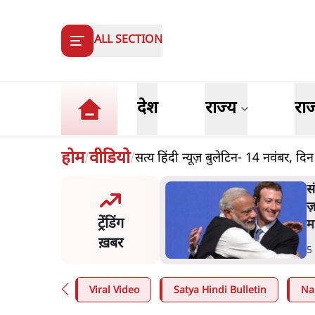
ALL SECTION
देश
राज्य
रा
होम
वीडियो
सत्य हिंदी न्यूज़ बुलेटिन- 14 नवंबर, दिन
/
/
ी गुड़िया' वाले तंज पर एनसीपी ने
स
रेस से पूछा- क्या आप इंदिरा गांधी
ज
ट्रेंडिंग
पमान सही मानते हैं?
म
ख़बर
n
.
महाराष्ट्र
5
Viral Video
Satya Hindi Bulletin
Na