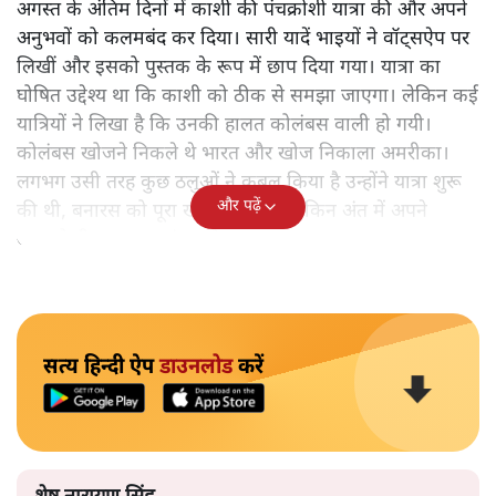
अगस्त के अंतिम दिनों में काशी की पंचक्रोशी यात्रा की और अपने
अनुभवों को कलमबंद कर दिया। सारी यादें भाइयों ने वॉट्सऐप पर
लिखीं और इसको पुस्तक के रूप में छाप दिया गया। यात्रा का
घोषित उद्देश्य था कि काशी को ठीक से समझा जाएगा। लेकिन कई
यात्रियों ने लिखा है कि उनकी हालत कोलंबस वाली हो गयी।
कोलंबस खोजने निकले थे भारत और खोज निकाला अमरीका।
लगभग उसी तरह कुछ ठलुओं ने कुबूल किया है उन्होंने यात्रा शुरू
और पढ़ें
की थी, बनारस को पूरा खोजने के लिए लेकिन अंत में अपने
आपको ही समझकर संतुष्ट हो गए।
सत्य हिन्दी ऐप
डाउनलोड
करें