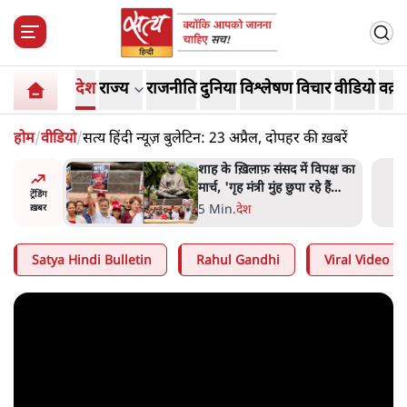
देश
राज्य
राजनीति
दुनिया
विश्लेषण
विचार
वीडियो
वक़्त
होम
/
वीडियो
/
सत्य हिंदी न्यूज़ बुलेटिन: 23 अप्रैल, दोपहर की ख़बरें
रतीय
शाह के ख़िलाफ़ संसद में विपक्ष का
वायत्तता पर
मार्च, 'गृह मंत्री मुंह छुपा रहे हैं
ट्रेंडिंग
ा?
क्योंकि वो छात्रों के गुनहगार हैं'
5 Min
.
देश
ख़बर
Satya Hindi Bulletin
Rahul Gandhi
Viral Video