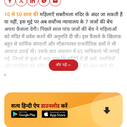
10 से 50 साल की
महिलाएँ सबरीमला मंदिर के अंदर जा सकती हैं
या नहीं, इस मुद्दे पर अब सर्वोच्च न्यायालय के 7 जजों की बेंच
अपना फ़ैसला देगी। पिछले साल पांच जजों की बेंच ने महिलाओं
को मंदिर में प्रवेश करने की अनुमति दी थी। इस फ़ैसले के ख़िलाफ़
बहुत से धार्मिक संगठनों और मौक़ापरस्त राजनीतिक दलों ने भी
आवाज़ उठाई थी। उसके बाद अदालत में 65 याचिकाएं भी लगाई
गईं, जिनमें से कुछ में कहा गया कि मंदिरों में ही क्यों, मसजिदों
और पढ़ें
और पारसियों की अगियारी में भी महिलाओं को अंदर जाने की
इजाजत मिलनी चाहिए।
सत्य हिन्दी ऐप
डाउनलोड
करें