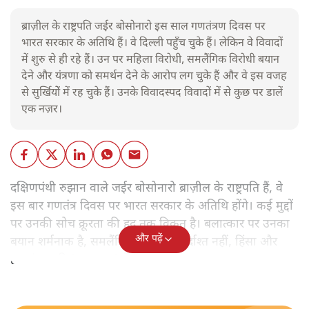
ब्राज़ील के राष्ट्रपति जईर बोसोनारो इस साल गणतंत्रण दिवस पर
भारत सरकार के अतिथि हैं। वे दिल्ली पहुँच चुके हैं। लेकिन वे विवादों
में शुरु से ही रहे हैं। उन पर महिला विरोधी, समलैंगिक विरोधी बयान
देने और यंत्रणा को समर्थन देने के आरोप लग चुके हैं और वे इस वजह
से सुर्खियोें में रह चुके हैं। उनके विवादस्पद विवादों में से कुछ पर डालें
एक नज़र।
दक्षिणपंथी रुझान वाले जईर बोसोनारो ब्राज़ील के राष्ट्रपति हैं, वे
इस बार गणतंत्र दिवस पर भारत सरकार के अतिथि होंगे। कई मुद्दों
पर उनकी सोच क्रूरता की हद तक विकृत है। बलात्कार पर उनका
और पढ़ें
बयान शर्मनाक है, समलैंगिक लोग उन्हें बर्दाश्त नहीं, हिंसा और
हत्याएं उनकी 'रूल-बुक' में हैं।