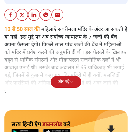
10 से 50 साल की
महिलाएँ सबरीमला मंदिर के अंदर जा सकती हैं
या नहीं, इस मुद्दे पर अब सर्वोच्च न्यायालय के 7 जजों की बेंच
अपना फ़ैसला देगी। पिछले साल पांच जजों की बेंच ने महिलाओं
को मंदिर में प्रवेश करने की अनुमति दी थी। इस फ़ैसले के ख़िलाफ़
बहुत से धार्मिक संगठनों और मौक़ापरस्त राजनीतिक दलों ने भी
आवाज़ उठाई थी। उसके बाद अदालत में 65 याचिकाएं भी लगाई
गईं, जिनमें से कुछ में कहा गया कि मंदिरों में ही क्यों, मसजिदों
और पढ़ें
और पारसियों की अगियारी में भी महिलाओं को अंदर जाने की
इजाजत मिलनी चाहिए।
सत्य हिन्दी ऐप
डाउनलोड
करें