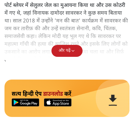
पोर्ट ब्लेयर में सेलुलर जेल का मुआयना किया था और उस कोठरी
में गए थे, जहां विनायक दामोदर सावरकर ने कुछ समय बिताया
था। साल 2018 में उन्होंने 'मन की बात' कार्यक्रम में सावरकर की
जम कर तारीफ़ की और उन्हें स्वतंत्रता सेनानी, कवि, चिंतक,
समाजसेवी कहा। लेकिन मोदी यह भूल गए थे कि सावरकर पर
महात्मा गाँधी की हत्या की साजिश रचने और इसके लिए लोगों को
और पढ़ें
उकसाने का आरोप लगा था, उन पर मुक़दमा चला था और सिर्फ़
तकनीकी कारणों से उन्हें सज़ा नहीं हुई थी।
सत्य हिन्दी ऐप
डाउनलोड
करें