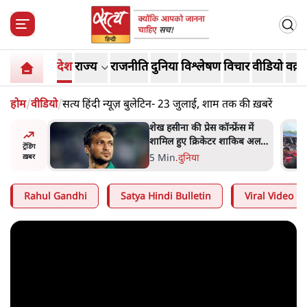
देश
राज्य
राजनीति
दुनिया
विश्लेषण
विचार
वीडियो
वक़्त
होम
/
वीडियो
/
सत्य हिंदी न्यूज़ बुलेटिन- 23 जुलाई, शाम तक की ख़बरें
अबान अहमद
शेख हसीना की प्रेस कॉन्फ्रेंस में
ेल में बंद
शामिल हुए क्रिकेटर शाकिब अल
ट्रेंडिंग
हसन के घर पर पेट्रोल बम से हमला
5 Min
.
दुनिया
ख़बर
Rahul Gandhi
Satya Hindi Bulletin
Viral Video