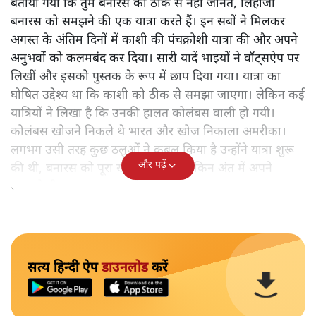
बताया गया कि तुम बनारस को ठीक से नहीं जानते, लिहाजा
बनारस को समझने की एक यात्रा करते हैं। इन सबों ने मिलकर
अगस्त के अंतिम दिनों में काशी की पंचक्रोशी यात्रा की और अपने
अनुभवों को कलमबंद कर दिया। सारी यादें भाइयों ने वॉट्सऐप पर
लिखीं और इसको पुस्तक के रूप में छाप दिया गया। यात्रा का
घोषित उद्देश्य था कि काशी को ठीक से समझा जाएगा। लेकिन कई
यात्रियों ने लिखा है कि उनकी हालत कोलंबस वाली हो गयी।
कोलंबस खोजने निकले थे भारत और खोज निकाला अमरीका।
लगभग उसी तरह कुछ ठलुओं ने कुबूल किया है उन्होंने यात्रा शुरू
और पढ़ें
की थी, बनारस को पूरा खोजने के लिए लेकिन अंत में अपने
आपको ही समझकर संतुष्ट हो गए।
सत्य हिन्दी ऐप
डाउनलोड
करें