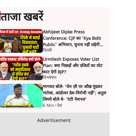
ताजा खबरें
Abhijeet Dipke Press
Conference: CJP का 'Kya Bolti
Public' अभियान, चुनाव नहीं लड़ेगी
दिल्ली
CJP!
Urmilesh Exposes Voter List
Plan: क्या पिछड़ों और दलितों का वोट
काट देगी BJP?
विश्लेषण
भागवत बोले- 'जेन ज़ी पर आँख मूंदकर
भरोसा, आंदोलन देश-विरोधी नहीं'; अतुल
लिमये बोले थे- 'एंटी नेशनल'
6 Min
•
देश
Advertisement