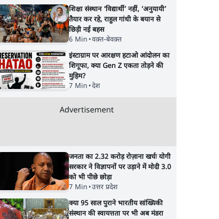
शिक्षा संस्थान ‘विद्यार्थी’ नहीं, ‘अनुयायी’
तैयार कर रहे, राहुल गांधी के बयान से
छिड़ी नई बहस
6 Min
•
वक़्त-बेवक़्त
इंस्टाग्राम पर आरक्षण हटाओ आंदोलन का
शिगूफा, क्या Gen Z एकता तोड़ने की
मुहिम?
7 Min
•
देश
Advertisement
जनता का 2.32 करोड़ रोज़ाना खर्चः योगी
सरकार ने विज्ञापनों पर उड़ाने में मोदी 3.0
को भी पीछे छोड़ा
7 Min
•
उत्तर प्रदेश
क्या 95 साल पुराने भारतीय सांख्यिकी
संस्थान की स्वायत्तता पर भी अब मंडरा