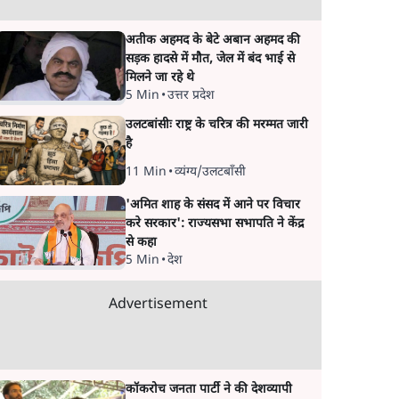
अतीक अहमद के बेटे अबान अहमद की
सड़क हादसे में मौत, जेल में बंद भाई से
मिलने जा रहे थे
5 Min
•
उत्तर प्रदेश
उलटबांसीः राष्ट्र के चरित्र की मरम्मत जारी
है
11 Min
•
व्यंग्य/उलटबाँसी
'अमित शाह के संसद में आने पर विचार
करे सरकार': राज्यसभा सभापति ने केंद्र
से कहा
5 Min
•
देश
Advertisement
कॉकरोच जनता पार्टी ने की देशव्यापी