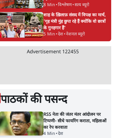
8 Min
•
विश्लेषण
•
सत्य ब्यूरो
शाह के ख़िलाफ़ संसद में विपक्ष का मार्च,
'गृह मंत्री मुंह छुपा रहे हैं क्योंकि वो छात्रों
के गुनहगार हैं'
5 Min
•
देश
•
नेशनल ब्यूरो
Advertisement
122455
पाठकों की पसन्द
RSS नेता की जंतर मंतर आंदोलन पर
टिप्पणी- सीधे फायरिंग कराता, महिलाओं
का रेप करवाता
4 Min
•
देश