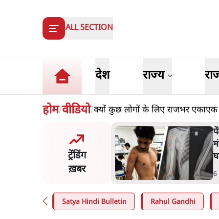
ALL SECTION
देश
राज्य
रा
होम
वीडियो
क्यों कुछ लोगों के लिए राजभर एकाएक 
/
/
मंतर प्रोटेस्ट: 'युवाओं को
प
ड़ित किया जा रहा है, पर मोदी-
म
ट्रेंडिंग
ें बोलने की हिम्मत नहीं'- राहुल
घ
ख़बर
n
.
देश
6
Satya Hindi Bulletin
Rahul Gandhi