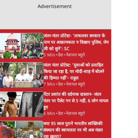
Advertisement
जंतर-मंतर प्रोटेस्ट- 'ताकतवर सरकार के
नाम पर आक्रामकता न दिखाए पुलिस, जेन
जी को सुने': SC
5 Min
•
देश
•
नेशनल ब्यूरो
जंतर मंतर प्रोटेस्ट: 'युवाओं को प्रताड़ित
किया जा रहा है, पर मोदी-शाह में बोलने
की हिम्मत नहीं'- राहुल
7 Min
•
देश
•
नेशनल ब्यूरो
पेंटर प्रशांत की दर्दनाक दास्तान- जंतर
मंतर पर पैलेट गन से 5 नहीं, 6 लोग घायल
हुए
6 Min
•
देश
•
नेशनल ब्यूरो
क्या 95 साल पुराने भारतीय सांख्यिकी
संस्थान की स्वायत्तता पर भी अब मंडरा
रहा ख़तरा?