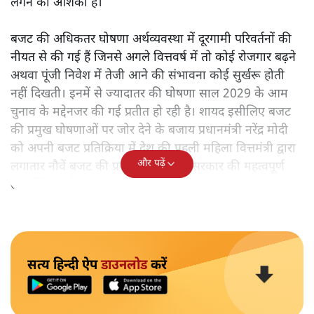
लगने की आशंका है।
बजट की अधिकतर घोषणा अर्थव्यवस्था में दूरगामी परिवर्तनों की
नीयत से की गई हैं जिनसे अगले वित्तवर्ष में तो कोई रोजगार बढ़ने
अथवा पूंजी निवेश में तेजी आने की संभावना कोई सुर्खरू होती
नहीं दिखती। इनमें से ज्यादातर की घोषणा साल 2029 के आम
चुनाव के मद्देनजर की गई प्रतीत हो रही है। शायद इसीलिए बजट
की प्रमुख घोषणाओं पर जोर देने के बजाय प्रधानमंत्री नरेंद्र मोदी
को अपनी बजट प्रतिक्रिया में देश की पहली महिला वित्तमंत्री द्वारा
और पढ़ें
लगातार नौवें बजट की प्रस्तुति को अपनी सरकार की महत्वपूर्ण
उपलब्धि बताने पर मजबूर होना पड़ा।
सत्य हिन्दी ऐप
डाउनलोड
करें