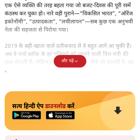
एक ऐसे व्यक्ति की तरह बहता गया जो बजट‑दिवस की पूरी रस्में
कंठस्थ कर चुका हो। नारे वही पुराने—“विकसित भारत”, “ऑरेंज
इकोनॉमी”, “उत्पादकता”, “लचीलापन”—सब कुछ एक अनुभवी
नेता की सहजता से पिरोया गया।
2019 के बही‑खाता वाले प्रतीकवाद से वे बहुत आगे आ चुकी हैं।
अब वे नार्थ ब्लॉक के हर गलियारे को जानने वाली वित्त मंत्री की
और पढ़ें
तरह बोलती हैं। लेकिन इस आत्मविश्वास के नीचे जो सामग्री है, वह
उतनी ही अनुमानित और दोहराव भरी।
सत्य हिन्दी ऐप
डाउनलोड
करें