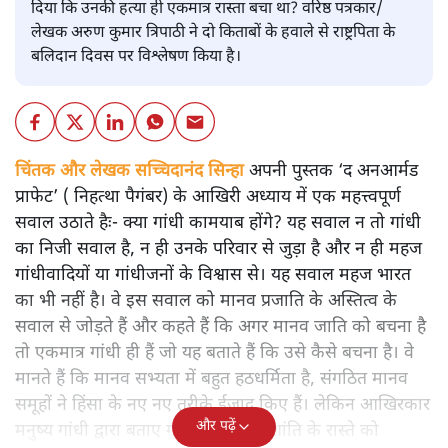
दिया कि उनकी हत्या ही एकमात्र रास्ता बचा था? वरिष्ठ पत्रकार/
लेखक अरुण कुमार त्रिपाठी ने दो किताबों के हवाले से राष्ट्रपिता के
बलिदान दिवस पर विश्लेषण किया है।
चिंतक और लेखक सच्चिदानंद सिन्हा
अपनी पुस्तक ‘द अनआर्मड
प्राफेट’ ( निहत्था पैगंबर) के आखिरी अध्याय में एक महत्त्वपूर्ण
सवाल उठाते हैः- क्या गांधी कामयाब होंगे? यह सवाल न तो गांधी
का निजी सवाल है, न ही उनके परिवार से जुड़ा है और न ही महज
गांधीवादियों या गांधीजनों के विश्वास से। यह सवाल महज भारत
का भी नहीं है। वे इस सवाल को मानव प्रजाति के अस्तित्व के
सवाल से जोड़ते हैं और कहते हैं कि अगर मानव जाति को बचना है
तो एकमात्र गांधी ही हैं जो यह बताते हैं कि उसे कैसे बचना है। वे
मानते हैं कि मानव सभ्यता में बहुत हठधर्मिता है, संगठित मानव
समूहों ने हिंसा के नए नए तरीके ईजाद किए हैं। लेकिन आखिरकार
और पढ़ें
मनुष्य गांधी द्वारा बताए गए अहिंसा और शांति के रास्ते को