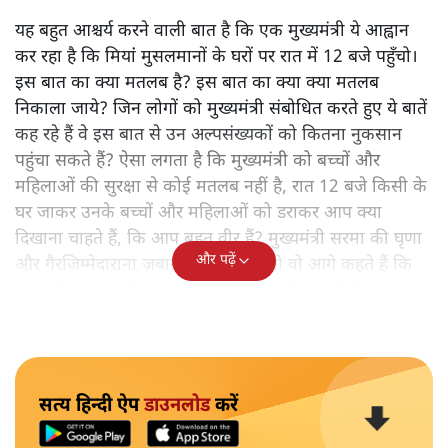
यह बहुत आश्चर्य करने वाली बात है कि एक मुख्यमंत्री ये आह्वान
कर रहा है कि मियांं मुसलमानों के घरों पर रात में 12 बजे पहुँचो।
इस बात का क्या मतलब है? इस बात का क्या क्या मतलब
निकाला जाये? जिन लोगों को मुख्यमंत्री संबोधित करते हुए ये बातें
कह रहे हैं वे इस बात से उन अल्पसंख्यकों को कितना नुकसान
पहुंचा सकते हैं? ऐसा लगता है कि मुख्यमंत्री को बच्चों और
महिलाओं की सुरक्षा से कोई मतलब नहीं है, रात 12 बजे किसी के
घर जाकर उनके बच्चों और महिलाओं को डराकर आप क्या
दिखाना चाहते हैं, कि आप बहुत वीर हैं? मुख्यमंत्री सरमा की घृणा
और पढ़ें
और गैरजिम्मेदाराना ज़बान यहीं नहीं रुकती वो आगे कहते हैं कि
"अगर रिक्शा का किराया 5 रुपये है, तो उन्हें 4 रुपये दो।"
सत्य हिन्दी ऐप
डाउनलोड
करें