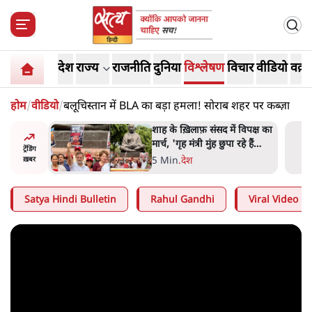
देश
राज्य
राजनीति
दुनिया
विश्लेषण
विचार
वीडियो
वक़्त
होम
/
वीडियो
/
बलूचिस्तान में BLA का बड़ा हमला! सोराब शहर पर कब्ज़ा
रतीय
शाह के ख़िलाफ़ संसद में विपक्ष का
वायत्तता पर
मार्च, 'गृह मंत्री मुंह छुपा रहे हैं
ट्रेंडिंग
ा?
क्योंकि वो छात्रों के गुनहगार हैं'
5 Min
.
देश
ख़बर
Satya Hindi Bulletin
Rahul Gandhi
Viral Video