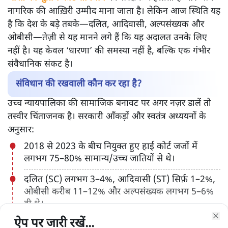
नागरिक की आख़िरी उम्मीद माना जाता है। लेकिन आज स्थिति यह
है कि देश के बड़े तबके—दलित, आदिवासी, अल्पसंख्यक और
ओबीसी—तेज़ी से यह मानने लगे हैं कि यह अदालत उनके लिए
नहीं है। यह केवल ‘धारणा’ की समस्या नहीं है, बल्कि एक गंभीर
संवैधानिक संकट है।
संविधान की रखवाली कौन कर रहा है?
उच्च न्यायपालिका की सामाजिक बनावट पर अगर नज़र डालें तो
तस्वीर चिंताजनक है। सरकारी आँकड़ों और स्वतंत्र अध्ययनों के
अनुसार:
2018 से 2023 के बीच नियुक्त हुए हाई कोर्ट जजों में
लगभग 75–80% सामान्य/उच्च जातियों से थे।
दलित (SC) लगभग 3–4%, आदिवासी (ST) सिर्फ़ 1–2%,
ओबीसी करीब 11–12% और अल्पसंख्यक लगभग 5–6%
ही थे।
ऐप पर जारी रखें...
ऐप पर जारी रखें...
ऐप पर जारी रखें...
ऐप पर जारी रखें...
ऐप पर जारी रखें...
ऐप पर जारी रखें...
ऐप पर जारी रखें...
महिलाएँ भी कुल मिलाकर 13–14% से ज़्यादा नहीं हैं।
Clo
Clo
Clo
Clo
Clo
Clo
Clo