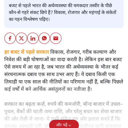
बजट से पहले भारत की अर्थव्यवस्था की चमकदार तस्वीर के पीछे
कौन-से गहरे संकट छिपे हैं? विकास, रोजगार और महंगाई के संकेतों
का गहन विश्लेषण पढ़िए।
हर बजट से पहले सरकार
विकास, रोजगार, गरीब कल्याण और
निवेश की बड़ी घोषणाओं का वादा करती है। लेकिन इस बार बजट
ऐसे समय में आ रहा है, जब भारत की अर्थव्यवस्था के भीतर कई
संरचनात्मक दबाव एक साथ उभर आए हैं। ये दबाव किसी एक
तिमाही या एक साल की नीतियों का परिणाम नहीं हैं, बल्कि पिछले
कई वर्षों में बने आर्थिक असंतुलनों का नतीजा हैं।
सरकार का बढ़ता कर्ज़, रुपये की कमजोरी, बॉन्ड बाजार में उथल–
पुथल, बैंकों की घटती जमा राशि, और घरेलू बचत का शेयर बाजार
की ओर तेज़ी से जाना- ये सभी संकेत इस ओर इशारा करते हैं कि
और पढ़ें
समस्या अस्थायी नहीं, बल्कि गहरी और प्रणालीगत यानी स्ट्रक्चरल