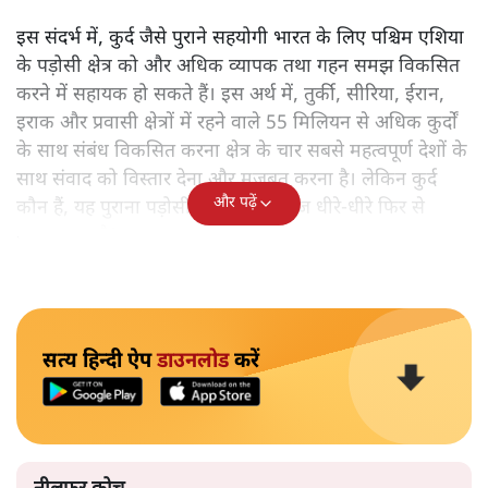
इस संदर्भ में, कुर्द जैसे पुराने सहयोगी भारत के लिए पश्चिम एशिया
के पड़ोसी क्षेत्र को और अधिक व्यापक तथा गहन समझ विकसित
करने में सहायक हो सकते हैं। इस अर्थ में, तुर्की, सीरिया, ईरान,
इराक और प्रवासी क्षेत्रों में रहने वाले 55 मिलियन से अधिक कुर्दों
के साथ संबंध विकसित करना क्षेत्र के चार सबसे महत्वपूर्ण देशों के
साथ संवाद को विस्तार देना और मजबूत करना है। लेकिन कुर्द
और पढ़ें
कौन हैं, यह पुराना पड़ोसी जिसे भारत आज धीरे-धीरे फिर से
पहचान रहा है?
सत्य हिन्दी ऐप
डाउनलोड
करें