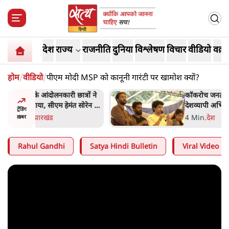
देश
राज्य
राजनीति
दुनिया
विश्लेषण
विचार
वीडियो
वक़्त
होम
/
वीडियो
/
पीएम मोदी MSP को कानूनी गारंटी पर खामोश क्यों?
ात्रों ने
कॉकरोच जनता पार्टी ने की
त सोरेन का
देशव्यापी अभियान की घोषणा-
ट्रेंडिंग
ंगे
'क्या बोलती पब्लिक'
4 Min
.
देश
ख़बर
Rahul Gandhi
Satya Hindi Bulletin
Viral Video