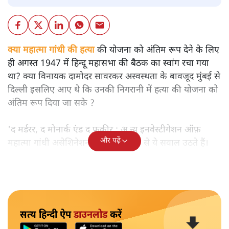
क्या महात्मा गांधी की हत्या
की योजना को अंतिम रूप देने के लिए
ही अगस्त 1947 में हिन्दू महासभा की बैठक का स्वांग रचा गया
था? क्या विनायक दामोदर सावरकर अस्वस्थता के बावजूद मुंबई से
दिल्ली इसलिए आए थे कि उनकी निगरानी में हत्या की योजना को
अंतिम रूप दिया जा सके ?
'द मर्डरर, द मोनार्क एंड द फ़कीर : अ न्यू इनवेस्टीगेशन ऑफ़
और पढ़ें
महात्मा गांधी असेशिनेशन' नामक किताब से ये सवाल उठते हैं।
सत्य हिन्दी ऐप
डाउनलोड
करें