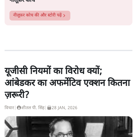
नीलूफ़र कोच
नीलूफ़र कोच
की और स्टोरी पढ़ें
यूजीसी नियमों का विरोध क्यों;
आंबेडकर का अफर्मेटिव एक्शन कितना
ज़रूरी?
विचार
|
शीतल पी. सिंह
|
28 JAN, 2026