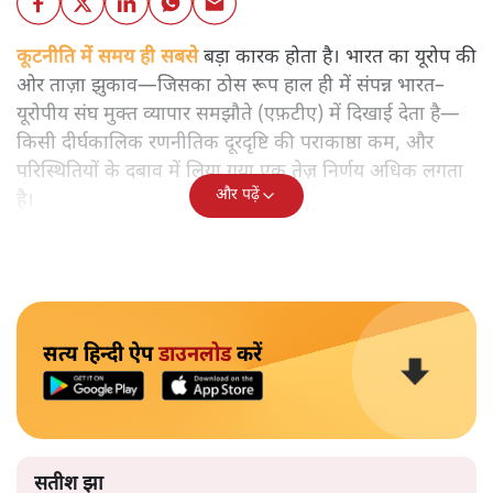
कूटनीति में समय ही सबसे
बड़ा कारक होता है। भारत का यूरोप की
ओर ताज़ा झुकाव—जिसका ठोस रूप हाल ही में संपन्न भारत–
यूरोपीय संघ मुक्त व्यापार समझौते (एफ़टीए) में दिखाई देता है—
किसी दीर्घकालिक रणनीतिक दूरदृष्टि की पराकाष्ठा कम, और
परिस्थितियों के दबाव में लिया गया एक तेज़ निर्णय अधिक लगता
और पढ़ें
है।
सत्य हिन्दी ऐप
डाउनलोड
करें
सतीश झा