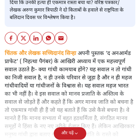
दिया कि उनकी हत्या ही एकमात्र रास्ता बचा था? वरिष्ठ पत्रकार/
लेखक अरुण कुमार त्रिपाठी ने दो किताबों के हवाले से राष्ट्रपिता के
बलिदान दिवस पर विश्लेषण किया है।
चिंतक और लेखक सच्चिदानंद सिन्हा
अपनी पुस्तक ‘द अनआर्मड
प्राफेट’ ( निहत्था पैगंबर) के आखिरी अध्याय में एक महत्त्वपूर्ण
सवाल उठाते हैः- क्या गांधी कामयाब होंगे? यह सवाल न तो गांधी
का निजी सवाल है, न ही उनके परिवार से जुड़ा है और न ही महज
गांधीवादियों या गांधीजनों के विश्वास से। यह सवाल महज भारत
का भी नहीं है। वे इस सवाल को मानव प्रजाति के अस्तित्व के
सवाल से जोड़ते हैं और कहते हैं कि अगर मानव जाति को बचना है
तो एकमात्र गांधी ही हैं जो यह बताते हैं कि उसे कैसे बचना है। वे
मानते हैं कि मानव सभ्यता में बहुत हठधर्मिता है, संगठित मानव
समूहों ने हिंसा के नए नए तरीके ईजाद किए हैं। लेकिन आखिरकार
और पढ़ें
मनुष्य गांधी द्वारा बताए गए अहिंसा और शांति के रास्ते को