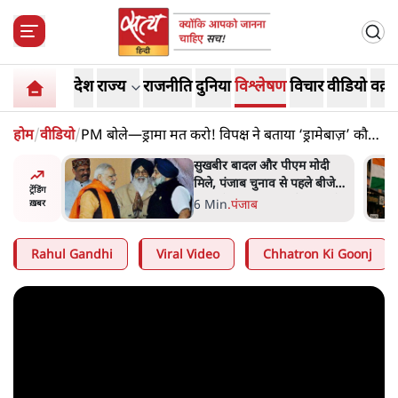
देश
राज्य
राजनीति
दुनिया
विश्लेषण
विचार
वीडियो
वक़्त
होम
/
वीडियो
/
PM बोले—ड्रामा मत करो! विपक्ष ने बताया ‘ड्रामेबाज़’ कौन
और कैसे?
ंट 'छात्रों
सुखबीर बादल और पीएम मोदी
 मंज़ूरी
मिले, पंजाब चुनाव से पहले बीजेपी-
ट्रेंडिंग
अकाली दल गठबंधन की अटकलें
6 Min
.
पंजाब
ख़बर
तेज
Rahul Gandhi
Viral Video
Chhatron Ki Goonj