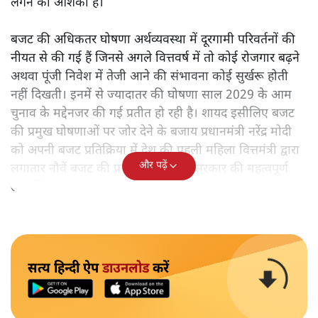
लगने की आशंका है।
बजट की अधिकतर घोषणा अर्थव्यवस्था में दूरगामी परिवर्तनों की
नीयत से की गई हैं जिनसे अगले वित्तवर्ष में तो कोई रोजगार बढ़ने
अथवा पूंजी निवेश में तेजी आने की संभावना कोई सुर्खरू होती
नहीं दिखती। इनमें से ज्यादातर की घोषणा साल 2029 के आम
चुनाव के मद्देनजर की गई प्रतीत हो रही है। शायद इसीलिए बजट
की प्रमुख घोषणाओं पर जोर देने के बजाय प्रधानमंत्री नरेंद्र मोदी
को अपनी बजट प्रतिक्रिया में देश की पहली महिला वित्तमंत्री द्वारा
और पढ़ें
लगातार नौवें बजट की प्रस्तुति को अपनी सरकार की महत्वपूर्ण
उपलब्धि बताने पर मजबूर होना पड़ा।
सत्य हिन्दी ऐप
डाउनलोड
करें