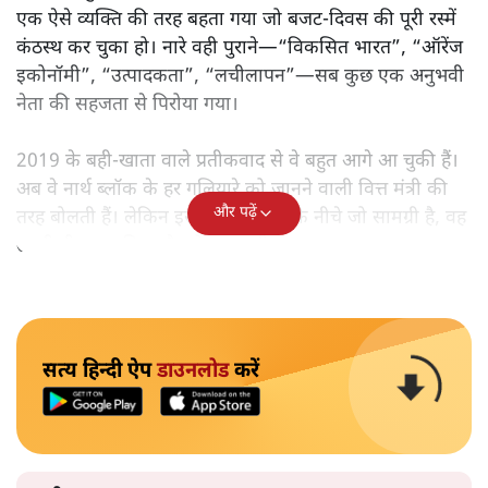
एक ऐसे व्यक्ति की तरह बहता गया जो बजट‑दिवस की पूरी रस्में
कंठस्थ कर चुका हो। नारे वही पुराने—“विकसित भारत”, “ऑरेंज
इकोनॉमी”, “उत्पादकता”, “लचीलापन”—सब कुछ एक अनुभवी
नेता की सहजता से पिरोया गया।
2019 के बही‑खाता वाले प्रतीकवाद से वे बहुत आगे आ चुकी हैं।
अब वे नार्थ ब्लॉक के हर गलियारे को जानने वाली वित्त मंत्री की
और पढ़ें
तरह बोलती हैं। लेकिन इस आत्मविश्वास के नीचे जो सामग्री है, वह
उतनी ही अनुमानित और दोहराव भरी।
सत्य हिन्दी ऐप
डाउनलोड
करें