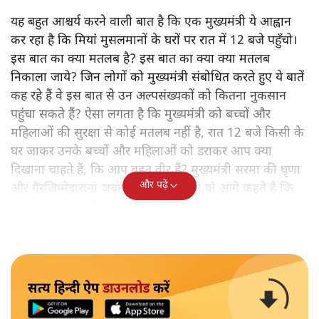
यह बहुत आश्चर्य करने वाली बात है कि एक मुख्यमंत्री ये आह्वान
कर रहा है कि मियांं मुसलमानों के घरों पर रात में 12 बजे पहुँचो।
इस बात का क्या मतलब है? इस बात का क्या क्या मतलब
निकाला जाये? जिन लोगों को मुख्यमंत्री संबोधित करते हुए ये बातें
कह रहे हैं वे इस बात से उन अल्पसंख्यकों को कितना नुकसान
पहुंचा सकते हैं? ऐसा लगता है कि मुख्यमंत्री को बच्चों और
महिलाओं की सुरक्षा से कोई मतलब नहीं है, रात 12 बजे किसी के
घर जाकर उनके बच्चों और महिलाओं को डराकर आप क्या
दिखाना चाहते हैं, कि आप बहुत वीर हैं? मुख्यमंत्री सरमा की घृणा
और पढ़ें
और गैरजिम्मेदाराना ज़बान यहीं नहीं रुकती वो आगे कहते हैं कि
"अगर रिक्शा का किराया 5 रुपये है, तो उन्हें 4 रुपये दो।"
सत्य हिन्दी ऐप
डाउनलोड
करें