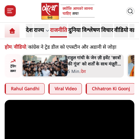
देश
राज्य
राजनीति
दुनिया
विश्लेषण
विचार
वीडियो
वक़्त
होम
/
वीडियो
/
कांग्रेस ने ट्रेड डील को एपस्टीन और अडानी से जोड़ा
ंट 'छात्रों
सुखबीर बादल और पीएम मोदी
 मंज़ूरी
मिले, पंजाब चुनाव से पहले बीजेपी-
ट्रेंडिंग
अकाली दल गठबंधन की अटकलें
6 Min
.
पंजाब
ख़बर
तेज
Rahul Gandhi
Viral Video
Chhatron Ki Goonj