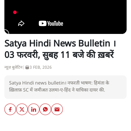
Satya Hindi News Bulletin ।
03 फरवरी, सुबह 11 बजे की ख़बरें
न्यूज़ बुलेटिन
|
3 FEB, 2026
Satya Hindi news bulletin। नफरती भाषण: हिमंता के
ख़िलाफ़ SC में जमीअत उलमा-ए-हिंद ने याचिका दायर की.