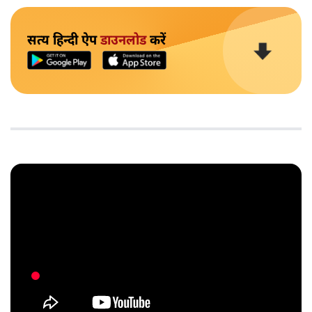
सत्य हिन्दी ऐप
डाउनलोड
करें